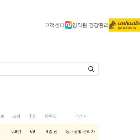
고객센터
임직원 건강관리
정보
조회
추천
등록일
작성자
5.8만
69
4일 전
동네생활 관리자