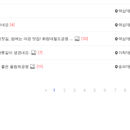
역삼1
좋네요
[
4
]
역삼1
낮에는 기찻길, 밤에는 야경 맛집! 화랑대철도공원 산책 코스
[
10
]
역삼1
황톳길이 생겼네요.
[
7
]
가락1
 좋은 올림픽공원
[
11
]
송파1
1
2
3
4
5
6
7
8