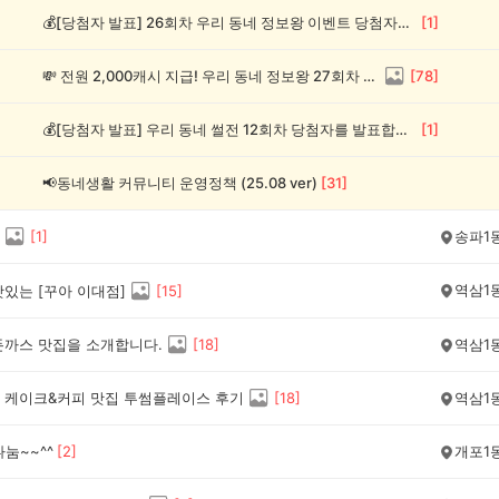
💰[당첨자 발표] 26회차 우리 동네 정보왕 이벤트 당첨자를 발표합니다!
[
1
]
💸 전원 2,000캐시 지급! 우리 동네 정보왕 27회차 (~8/10)
[
78
]
💰[당첨자 발표] 우리 동네 썰전 12회차 당첨자를 발표합니다!
[
1
]
📢동네생활 커뮤니티 운영정책 (25.08 ver)
[
31
]
[
1
]
송파1
역삼1
있는 [꾸아 이대점]
[
15
]
돈까스 맛집을 소개합니다.
[
18
]
역삼1
 케이크&커피 맛집 투썸플레이스 후기
[
18
]
역삼1
눔~~^^
[
2
]
개포1