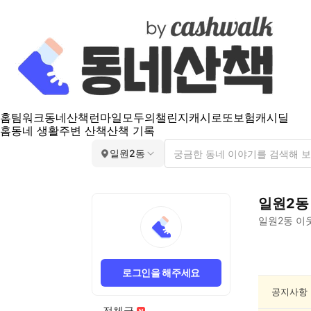
홈
팀워크
동네산책
런마일
모두의챌린지
캐시로또
보험
캐시딜
홈
동네 생활
주변 산책
산책 기록
일원2동
일원2동
일원2동
이웃
일
원
로그인을 해주세요
2
동
공지사항
동
전체글