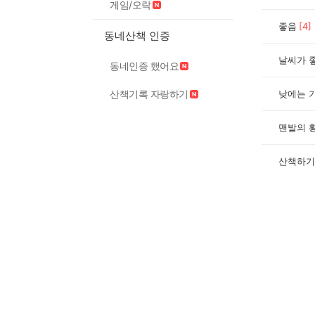
게임/오락
좋음
[
4
]
동네산책 인증
날씨가 
동네인증 했어요
산책기록 자랑하기
맨발의 
산책하기