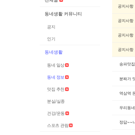
네
정
공지사항
보
동네생활 커뮤니티
게
공지사항
시
공지
글
목
공지사항
인기
록
공지사항
동네생활
송파맛집
동네 일상
동네 정보
분짜가 맛
맛집 추천
역삼역 
분실/실종
우리동네
건강/운동
정답~~나
스포츠 관람