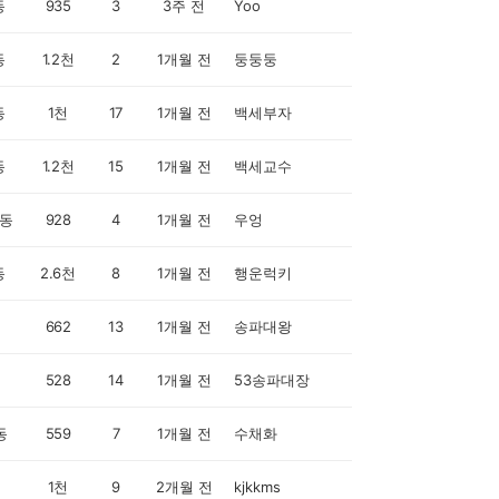
동
935
3
3주 전
Yoo
동
1.2천
2
1개월 전
둥둥둥
동
1천
17
1개월 전
백세부자
동
1.2천
15
1개월 전
백세교수
동
928
4
1개월 전
우엉
동
2.6천
8
1개월 전
행운럭키
662
13
1개월 전
송파대왕
528
14
1개월 전
53송파대장
동
559
7
1개월 전
수채화
1천
9
2개월 전
kjkkms