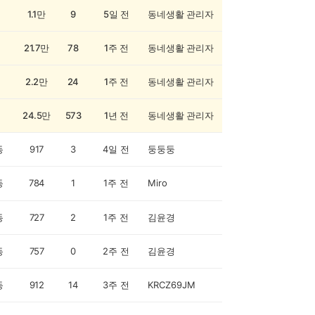
1.1만
9
5일 전
동네생활 관리자
21.7만
78
1주 전
동네생활 관리자
2.2만
24
1주 전
동네생활 관리자
24.5만
573
1년 전
동네생활 관리자
동
917
3
4일 전
둥둥둥
동
784
1
1주 전
Miro
동
727
2
1주 전
김윤경
동
757
0
2주 전
김윤경
동
912
14
3주 전
KRCZ69JM