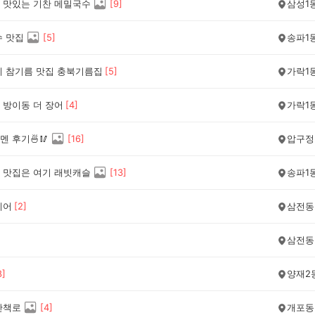
 맛있는 기찬 메밀국수
[
9
]
삼성1
수 맛집
[
5
]
송파1
네 참기름 맛집 충북기름집
[
5
]
가락1
 방이동 더 장어
[
4
]
가락1
 후기🍜🥢
[
16
]
압구정
 맛집은 여기 래빗캐슬
[
13
]
송파1
헤어
[
2
]
삼전동
삼전동
8
]
양재2
산책로
[
4
]
개포동