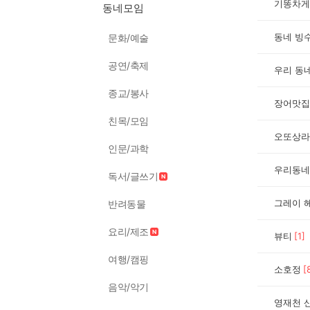
기똥차게
동네모임
동네 빙
문화/예술
공연/축제
우리 동
종교/봉사
장어맛집
친목/모임
오또상라멘
인문/과학
우리동네
독서/글쓰기
그레이 
반려동물
요리/제조
뷰티
[
1
]
여행/캠핑
소호정
[
음악/악기
영재천 