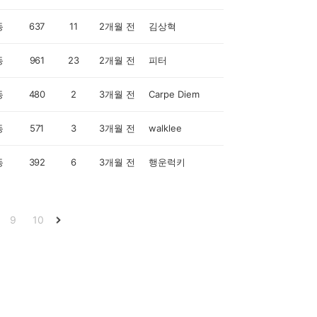
동
637
11
2개월 전
김상혁
동
961
23
2개월 전
피터
동
480
2
3개월 전
Carpe Diem
동
571
3
3개월 전
walklee
동
392
6
3개월 전
행운럭키
9
10