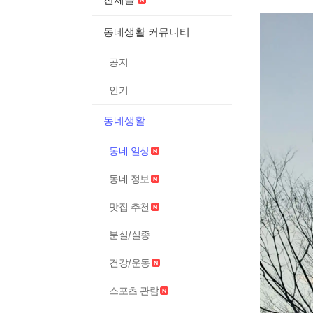
동네생활 커뮤니티
공지
인기
동네생활
동네 일상
동네 정보
맛집 추천
분실/실종
건강/운동
스포츠 관람