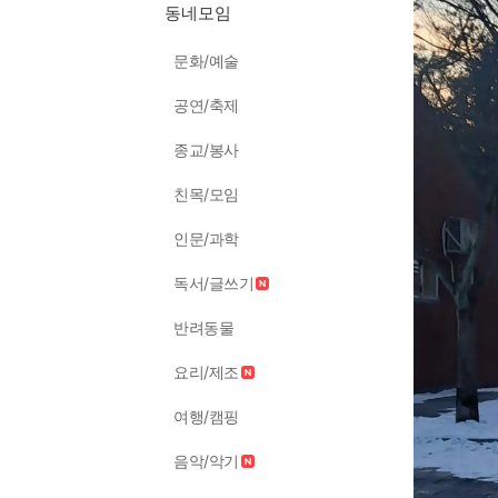
동네모임
문화/예술
공연/축제
종교/봉사
친목/모임
인문/과학
독서/글쓰기
반려동물
요리/제조
여행/캠핑
음악/악기