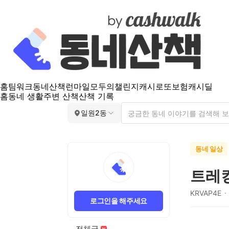
홈
팀워크
동네산책
런마일
모두의챌린지
캐시로또
보험
캐시딜
홈
동네 생활
주변 산책
산책 기록
일원2동
동네 일상
트레
KRVAP4E
로그인을 해주세요
전체글