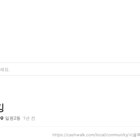
킹
일원2동
1년 전
https://cashwalk.com/local/community/