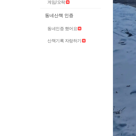
게임/오락
동네산책 인증
동네인증 했어요
산책기록 자랑하기