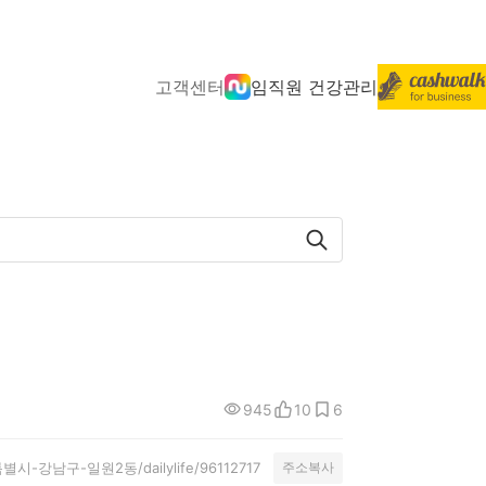
고객센터
임직원 건강관리
945
10
6
서울특별시-강남구-일원2동/dailylife/96112717
주소복사