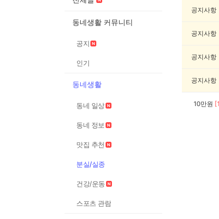
실
종
공지사항
게
동네생활 커뮤니티
시
공지사항
글
공지
목
록
공지사항
인기
공지사항
동네생활
10만원
[
동네 일상
동네 정보
맛집 추천
분실/실종
건강/운동
스포츠 관람