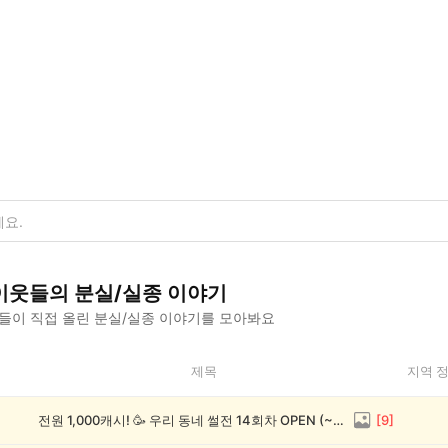
이웃들의
분실/실종
이야기
들이 직접 올린
분실/실종
이야기를 모아봐요
제목
지역 
전원 1,000캐시! 🥳 우리 동네 썰전 14회차 OPEN (~8/17)
[
9
]