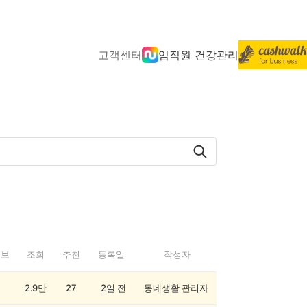
고객센터
임직원 건강관리
정보
조회
추천
등록일
작성자
2.9만
27
2일 전
동네생활 관리자