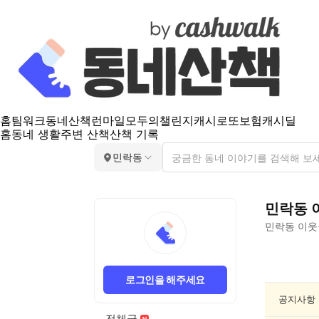
홈
팀워크
동네산책
런마일
모두의챌린지
캐시로또
보험
캐시딜
홈
동네 생활
주변 산책
산책 기록
민락동
민락동
민락동
이웃
민
락
로그인을 해주세요
동
분
공지사항
실/
전체글