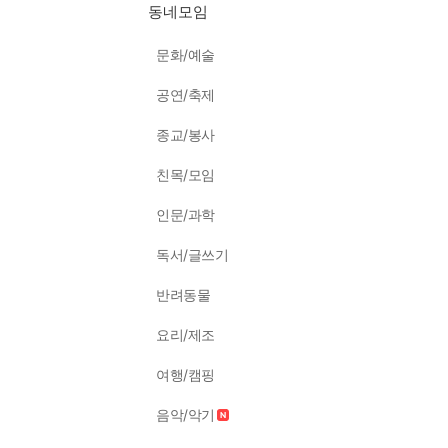
동네모임
문화/예술
공연/축제
종교/봉사
친목/모임
인문/과학
독서/글쓰기
반려동물
요리/제조
여행/캠핑
음악/악기