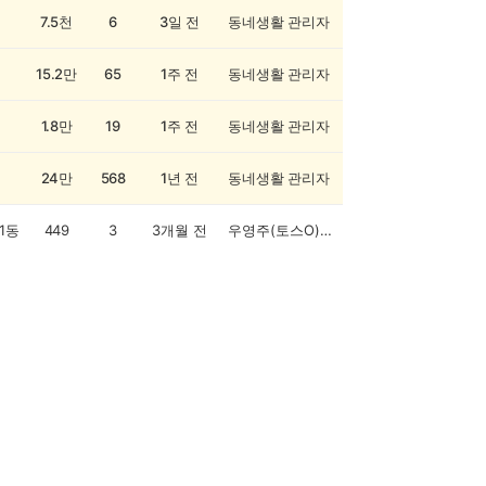
7.5천
6
3일 전
동네생활 관리자
15.2만
65
1주 전
동네생활 관리자
1.8만
19
1주 전
동네생활 관리자
24만
568
1년 전
동네생활 관리자
1동
449
3
3개월 전
우영주(토스O)오전부탁