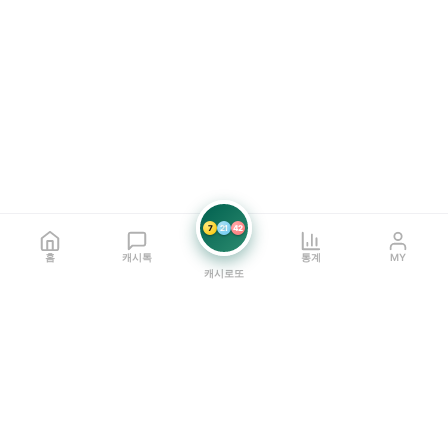
7
21
42
홈
캐시톡
통계
MY
캐시로또