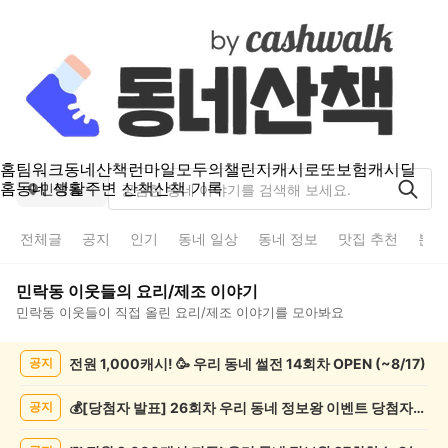
홈
팀워크
동네산책
런마일
모두의챌린지
캐시로또
보험
캐시딜
홈
동네 생활
주변 산책
산책 기록
민락동
전체글
공지
인기
동네 일상
동네 정보
맛집 추천
분실
민락동
이웃들의
요리/제조
이야기
민락동
이웃들이 직접 올린
요리/제조
이야기를 모아봐요
민
전원 1,000캐시! 🥳 우리 동네 썰전 14회차 OPEN (~8/17)
공지
락
동
요
💰[당첨자 발표] 26회차 우리 동네 정보왕 이벤트 당첨자를 발표합니다!
공지
리/
제