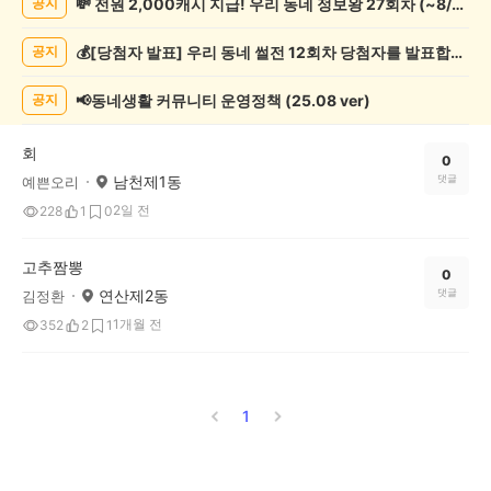
💸 전원 2,000캐시 지급! 우리 동네 정보왕 27회차 (~8/10)
공지
조
게
💰[당첨자 발표] 우리 동네 썰전 12회차 당첨자를 발표합니다!
공지
시
글
목
📢동네생활 커뮤니티 운영정책 (25.08 ver)
공지
록
회
0
남천제1동
댓글
예쁜오리
2일 전
228
1
0
고추짬뽕
0
연산제2동
댓글
김정환
1개월 전
352
2
1
1