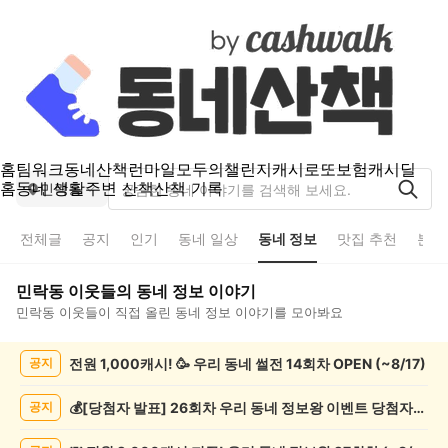
홈
팀워크
동네산책
런마일
모두의챌린지
캐시로또
보험
캐시딜
홈
동네 생활
주변 산책
산책 기록
민락동
전체글
공지
인기
동네 일상
동네 정보
맛집 추천
분실
민락동
이웃들의
동네 정보
이야기
민락동
이웃들이 직접 올린
동네 정보
이야기를 모아봐요
민
전원 1,000캐시! 🥳 우리 동네 썰전 14회차 OPEN (~8/17)
공지
락
동
동
💰[당첨자 발표] 26회차 우리 동네 정보왕 이벤트 당첨자를 발표합니다!
공지
네
정