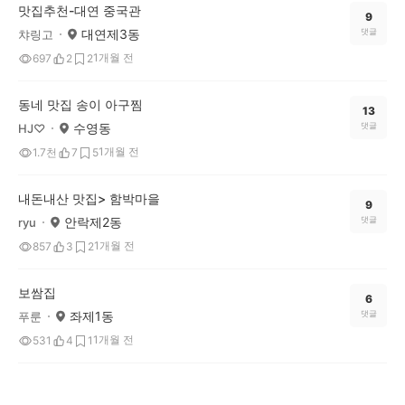
맛집추천-대연 중국관
9
대연제3동
댓글
챠링고
1개월 전
697
2
2
동네 맛집 송이 아구찜
13
수영동
댓글
HJ♡
1개월 전
1.7천
7
5
내돈내산 맛집> 함박마을
9
안락제2동
댓글
ryu
1개월 전
857
3
2
보쌈집
6
좌제1동
댓글
푸룬
1개월 전
531
4
1