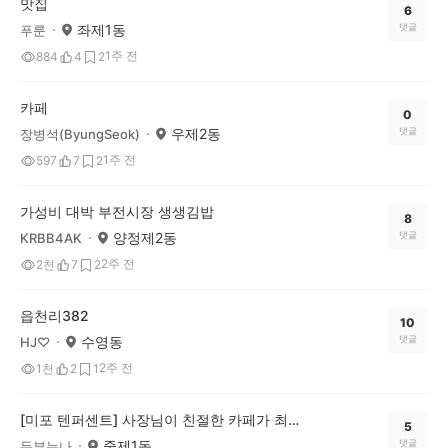
맛집
6
좌제1동
댓글
푸룬
1주 전
884
4
2
카페
0
우제2동
댓글
장병석(ByungSeok)
1주 전
597
7
2
가성비 대박 부전시장 생생김밥
8
양정제2동
댓글
KRBB4AK
2주 전
2천
7
2
읍천리382
10
수영동
댓글
HJ♡
2주 전
1천
2
1
[미포 텐퍼센트] 사장님이 친절한 카페가 최고지
5
중제1동
댓글
두부누나