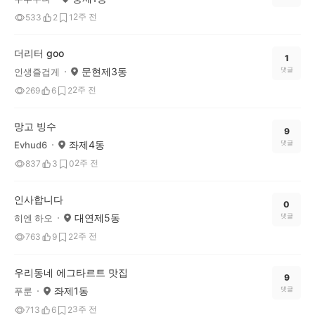
2주 전
533
2
1
더리터 goo
1
문현제3동
댓글
인생즐겁게
2주 전
269
6
2
망고 빙수
9
좌제4동
댓글
Evhud6
2주 전
837
3
0
인사합니다
0
대연제5동
댓글
히엔 하오
2주 전
763
9
2
우리동네 에그타르트 맛집
9
좌제1동
댓글
푸룬
3주 전
713
6
2