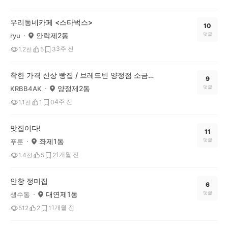
우리동네카페 <스타벅스>
10
안락제2동
댓글
ryu
3주 전
1.2천
5
3
착한 가격 신상 빵집 / 브레드빈 양정점 소금빵 가성비 좋네요
9
양정제2동
댓글
KRBB4AK
4주 전
1.1천
1
0
맛집이다!
11
좌제1동
댓글
푸룬
1개월 전
1.4천
5
2
안창 정미집
6
대연제1동
댓글
생수통
1개월 전
512
2
1