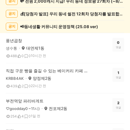
💸 전원 2,000캐시 지급! 우리 동네 정보왕 27회차 (~8/10)
공지
보
게
💰[당첨자 발표] 우리 동네 썰전 12회차 당첨자를 발표합니다!
공지
시
글
목
📢동네생활 커뮤니티 운영정책 (25.08 ver)
공지
록
풍년곱창
0
대연제1동
댓글
생수통
10시간 전
488
0
0
직접 구운 빵을 즐길 수 있는 베이커리 카페 왔다 상사 추천해요
1
양정제2동
댓글
KRBB4AK
22시간 전
439
2
0
부전역앞 파리바게트
2
전포제2동
댓글
♡goodday0 ~11시)
1일 전
254
4
0