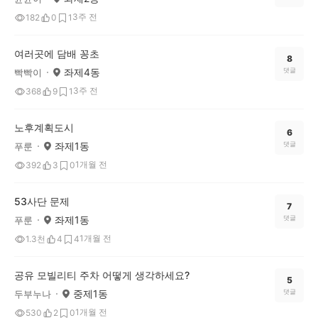
3주 전
182
0
1
여러곳에 담배 꽁초
8
좌제4동
댓글
빡빡이
3주 전
368
9
1
노후계획도시
6
좌제1동
댓글
푸룬
1개월 전
392
3
0
53사단 문제
7
좌제1동
댓글
푸룬
1개월 전
1.3천
4
4
공유 모빌리티 주차 어떻게 생각하세요?
5
중제1동
댓글
두부누나
1개월 전
530
2
0