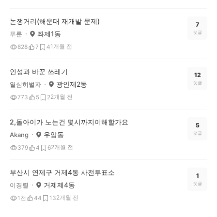
논쟁거리(해운대 재개발 문제)
7
좌제1동
댓글
푸룬
1개월 전
828
7
4
인성과 바꾼 쓰레기
12
광안제2동
댓글
열심히벌자
2개월 전
773
5
2
2,돌아이가 노는건 몇시까지이해할가요
5
우암동
댓글
Akang
2개월 전
379
4
6
부산시 연제구 거제4동 사전투표소
1
거제제4동
댓글
이경렬
2개월 전
1천
44
13