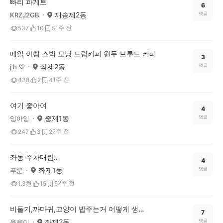
빠리 파게트
6
재송제2동
댓글
KRZJ2GB
1주 전
537
10
5
매일 아침 스벅 모닝 드립커피 원두 브루드 커피
3
좌제2동
댓글
j h ♡
1주 전
438
2
4
여기 좋아여
4
중제1동
댓글
잉아잉
2주 전
247
3
2
좌동 주차대란..
4
좌제1동
댓글
푸룬
2주 전
1.3천
15
5
비둘기,까마귀,고양이 밥주는거 어떻게 생각하시나요
7
좌제2동
댓글
윤윤이