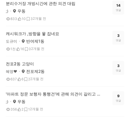
분리수거장 개방시간에 관한 의견 대립
14
우동
댓글
;)
2개월 전
833
10
3
캐시워크가 ,방향을 뫃 잡네묘
3
반여제1동
댓글
도규미
2개월 전
1천
16
0
전포2동 고양이
3
전포제2동
댓글
혜영❤
2개월 전
637
6
2
'아파트 정문 보행자 통행건'에 관해 의견이 갈리고 있어요.
9
우동
댓글
;)
2개월 전
356
2
1