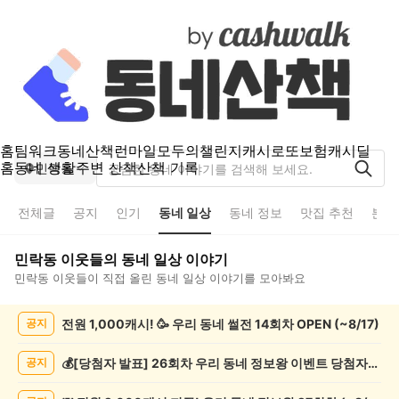
홈
팀워크
동네산책
런마일
모두의챌린지
캐시로또
보험
캐시딜
홈
동네 생활
주변 산책
산책 기록
민락동
전체글
공지
인기
동네 일상
동네 정보
맛집 추천
분실
민락동
이웃들의
동네 일상
이야기
민락동
이웃들이 직접 올린
동네 일상
이야기를 모아봐요
민
전원 1,000캐시! 🥳 우리 동네 썰전 14회차 OPEN (~8/17)
공지
락
동
동
💰[당첨자 발표] 26회차 우리 동네 정보왕 이벤트 당첨자를 발표합니다!
공지
네
일