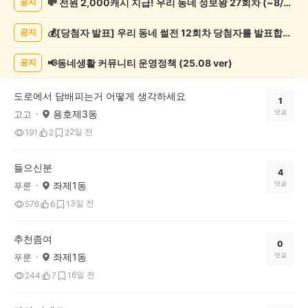
💸 전원 2,000캐시 지급! 우리 동네 정보왕 27회차 (~8/10)
공지
상
게
💰[당첨자 발표] 우리 동네 썰전 12회차 당첨자를 발표합니다!
공지
시
글
목
📢동네생활 커뮤니티 운영정책 (25.08 ver)
공지
록
도로에서 담배피는거 어떻게 생각하세요
1
용호제3동
댓글
고고
2일 전
191
2
2
들으신분
4
좌제1동
댓글
푸룬
3일 전
576
6
1
추천좀여
0
좌제1동
댓글
푸룬
6일 전
244
7
1