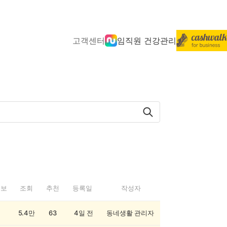
고객센터
임직원 건강관리
정보
조회
추천
등록일
작성자
5.4만
63
4일 전
동네생활 관리자