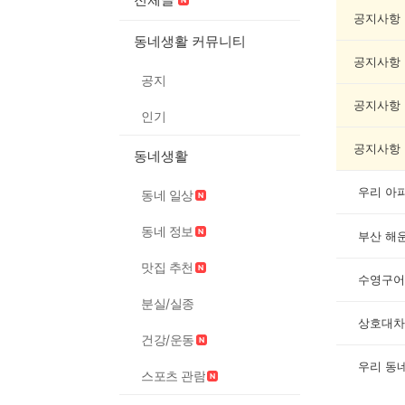
예
술
공지사항
게
동네생활 커뮤니티
시
공지사항
글
공지
목
록
공지사항
인기
공지사항
동네생활
우리 아
동네 일상
동네 정보
맛집 추천
수영구어
분실/실종
상호대차
건강/운동
스포츠 관람