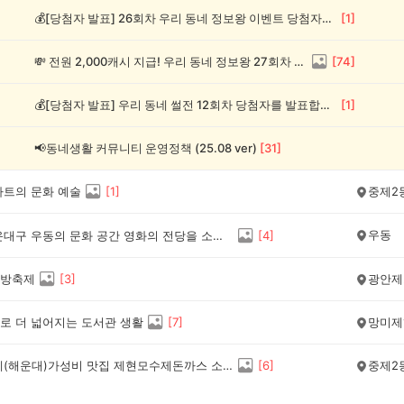
💰[당첨자 발표] 26회차 우리 동네 정보왕 이벤트 당첨자를 발표합니다!
[
1
]
💸 전원 2,000캐시 지급! 우리 동네 정보왕 27회차 (~8/10)
[
74
]
💰[당첨자 발표] 우리 동네 썰전 12회차 당첨자를 발표합니다!
[
1
]
📢동네생활 커뮤니티 운영정책 (25.08 ver)
[
31
]
파트의 문화 예술
[
1
]
중제2
우동
부산 해운대구 우동의 문화 공간 영화의 전당을 소개합니다.
[
4
]
방축제
[
3
]
광안제
로 더 넓어지는 도서관 생활
[
7
]
망미제
우리 동네(해운대)가성비 맛집 제현모수제돈까스 소개~~~~
[
6
]
중제2