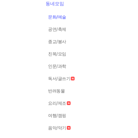
동네모임
문화/예술
공연/축제
종교/봉사
친목/모임
인문/과학
독서/글쓰기
반려동물
요리/제조
여행/캠핑
음악/악기