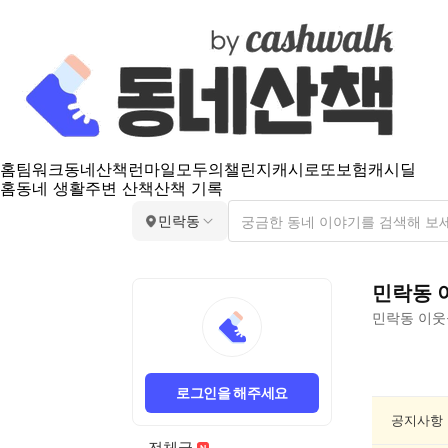
홈
팀워크
동네산책
런마일
모두의챌린지
캐시로또
보험
캐시딜
홈
동네 생활
주변 산책
산책 기록
민락동
민락동
민락동
이웃
민
락
로그인을 해주세요
동
문
공지사항
화/
전체글