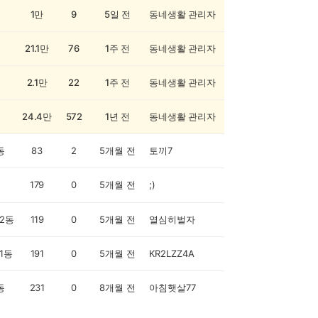
1만
9
5일 전
동네생활 관리자
21.1만
76
1주 전
동네생활 관리자
2.1만
22
1주 전
동네생활 관리자
24.4만
572
1년 전
동네생활 관리자
동
83
2
5개월 전
토끼7
179
0
5개월 전
;)
2동
119
0
5개월 전
열심히벌자
1동
191
0
5개월 전
KR2LZZ4A
동
231
0
8개월 전
아침햇살77