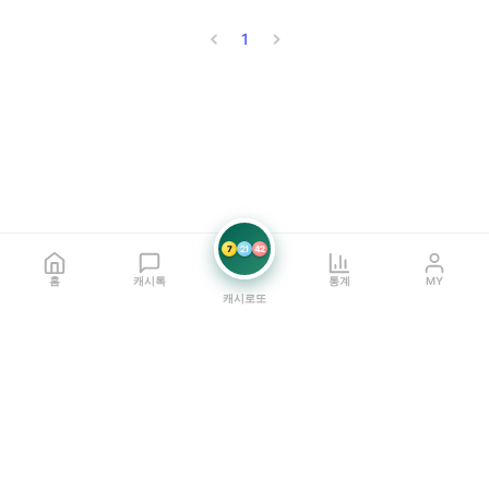
1
7
21
42
홈
캐시톡
통계
MY
캐시로또