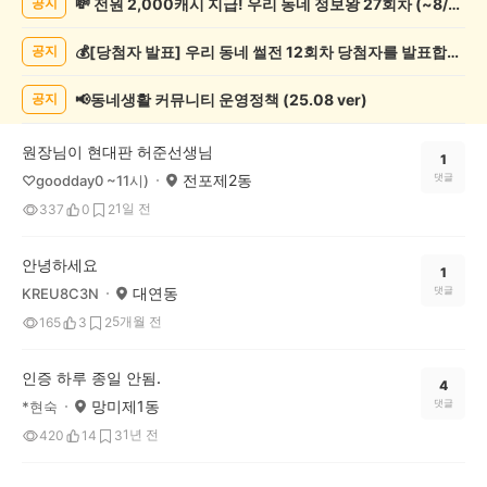
💸 전원 2,000캐시 지급! 우리 동네 정보왕 27회차 (~8/10)
공지
증
했
💰[당첨자 발표] 우리 동네 썰전 12회차 당첨자를 발표합니다!
공지
어
요
게
📢동네생활 커뮤니티 운영정책 (25.08 ver)
공지
시
글
원장님이 현대판 허준선생님
목
1
전포제2동
댓글
♡goodday0 ~11시)
록
1일 전
337
0
2
안녕하세요
1
대연동
댓글
KREU8C3N
5개월 전
165
3
2
인증 하루 종일 안됨.
4
망미제1동
댓글
*현숙
1년 전
420
14
3