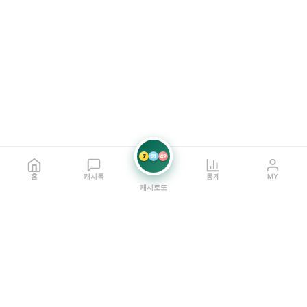
7
21
42
홈
캐시톡
통계
MY
캐시로또