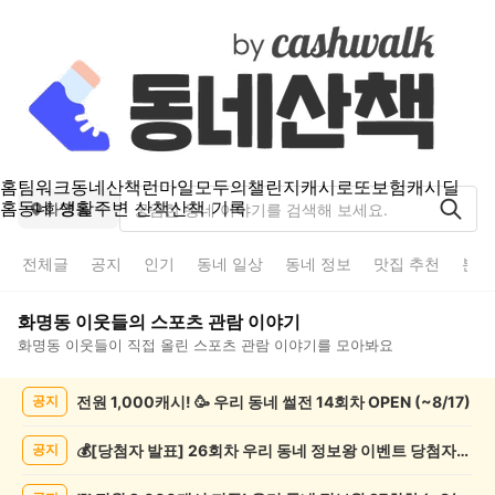
홈
팀워크
동네산책
런마일
모두의챌린지
캐시로또
보험
캐시딜
홈
동네 생활
주변 산책
산책 기록
화명동
전체글
공지
인기
동네 일상
동네 정보
맛집 추천
분실
화명동
이웃들의
스포츠 관람
이야기
화명동
이웃들이 직접 올린
스포츠 관람
이야기를 모아봐요
화
전원 1,000캐시! 🥳 우리 동네 썰전 14회차 OPEN (~8/17)
공지
명
동
스
💰[당첨자 발표] 26회차 우리 동네 정보왕 이벤트 당첨자를 발표합니다!
공지
포
츠