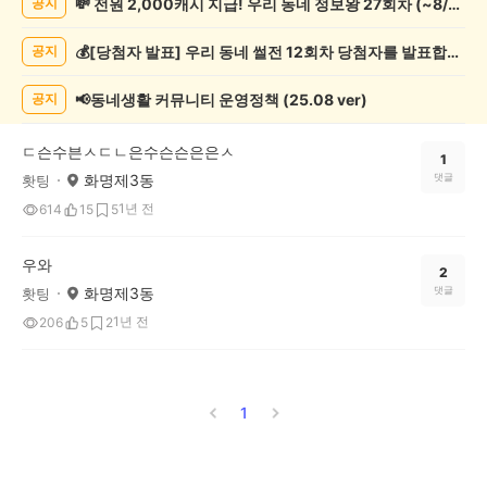
💸 전원 2,000캐시 지급! 우리 동네 정보왕 27회차 (~8/10)
공지
관
람
💰[당첨자 발표] 우리 동네 썰전 12회차 당첨자를 발표합니다!
공지
게
시
글
📢동네생활 커뮤니티 운영정책 (25.08 ver)
공지
목
록
ㄷ슨수븐ㅅㄷㄴ은수슨슨은은ㅅ
1
화명제3동
댓글
홧팅
1년 전
614
15
5
우와
2
화명제3동
댓글
홧팅
1년 전
206
5
2
1