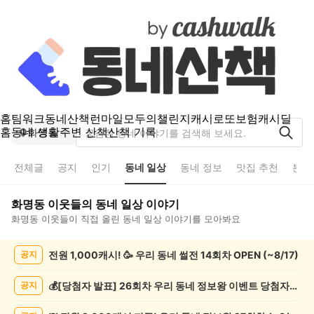
홈
팀워크
동네산책
런마일
모두의챌린지
캐시로또
보험
캐시딜
홈
동네 생활
주변 산책
산책 기록
화명동
전체글
공지
인기
동네 일상
동네 정보
맛집 추천
분실
화명동
이웃들의
동네 일상
이야기
화명동
이웃들이 직접 올린
동네 일상
이야기를 모아봐요
화
전원 1,000캐시! 🥳 우리 동네 썰전 14회차 OPEN (~8/17)
공지
명
동
동
💰[당첨자 발표] 26회차 우리 동네 정보왕 이벤트 당첨자를 발표합니다!
공지
네
일