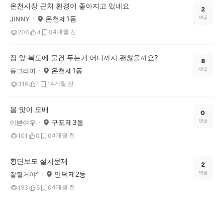
온천시장 근처 환경이 좋아지고 있네요
2
온천제1동
댓글
JINNY
4개월 전
206
4
0
집 앞 복도에 물건 두는거 어디까지 괜찮을까요?
8
온천제1동
댓글
동그라미
4개월 전
316
1
1
봄 맞이 도배
0
구포제3동
댓글
이쁜여우
4개월 전
101
0
0
횡단보도 설치문제
2
만덕제2동
댓글
잘될거야^
4개월 전
193
6
0