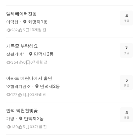
엘레베이터진동
4
화명제1동
댓글
이덕형
3개월 전
282
5
1
개목줄 부탁해요
7
만덕제2동
댓글
잘될거야^
3개월 전
354
6
0
아파트 베란다에서 흡연
5
만덕제2동
댓글
♡합격기원♡
3개월 전
177
5
0
만덕 덕천천벚꽃
4
만덕제2동
댓글
가방
3개월 전
139
5
0