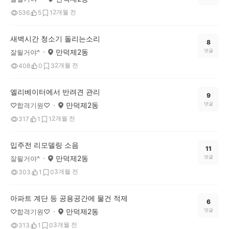
2개월 전
536
5
1
새벽시간 청소기 돌리는소리
8
만덕제2동
댓글
잘될거야^
2개월 전
408
0
3
엘리베이터에서 반려견 관리
9
만덕제2동
댓글
♡합격기원♡
2개월 전
317
1
1
입주전 리모델링 소음
11
만덕제2동
댓글
잘될거야^
3개월 전
303
1
0
아파트 계단 등 공용공간에 물건 적제
6
만덕제2동
댓글
♡합격기원♡
3개월 전
313
1
0