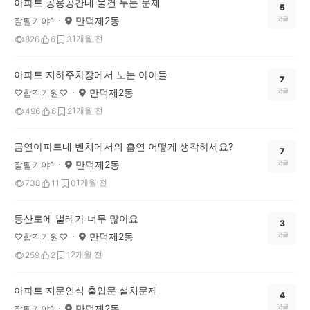
아파트 공용공간내 물건 두는 문제
5
만덕제2동
댓글
잘될거야^
1개월 전
826
6
3
아파트 지하주차장에서 노는 아이들
7
만덕제2동
댓글
♡합격기원♡
1개월 전
496
6
2
금연아파트내 벤치에서의 흡연 어떻게 생각하세요?
7
만덕제2동
댓글
잘될거야^
1개월 전
738
11
0
등산로에 벌레가 너무 많아요
3
만덕제2동
댓글
♡합격기원♡
2개월 전
259
2
1
아파트 지문인식 출입문 설치문제
4
만덕제2동
댓글
잘될거야^