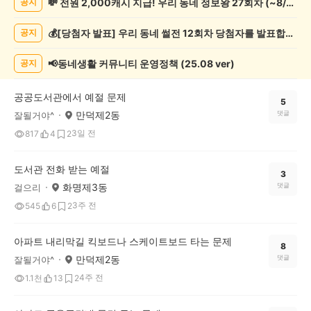
💸 전원 2,000캐시 지급! 우리 동네 정보왕 27회차 (~8/10)
공지
상
게
💰[당첨자 발표] 우리 동네 썰전 12회차 당첨자를 발표합니다!
공지
시
글
목
📢동네생활 커뮤니티 운영정책 (25.08 ver)
공지
록
공공도서관에서 예절 문제
5
만덕제2동
댓글
잘될거야^
3일 전
817
4
2
도서관 전화 받는 예절
3
화명제3동
댓글
걸으리
3주 전
545
6
2
아파트 내리막길 킥보드나 스케이트보드 타는 문제
8
만덕제2동
댓글
잘될거야^
4주 전
1.1천
13
2