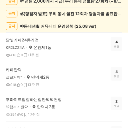
💸 전원 2,000캐시 지급! 우리 동네 정보왕 27회차 (~8/10)
공지
보
게
💰[당첨자 발표] 우리 동네 썰전 12회차 당첨자를 발표합니다!
공지
시
글
목
📢동네생활 커뮤니티 운영정책 (25.08 ver)
공지
록
달빛카페24동래점
4
온천제1동
댓글
KR2LZZ4A
1주 전
418
0
1
카페만덕
4
만덕제2동
댓글
잘될거야^
3주 전
918
0
1
후라이드참잘하는집만덕덕천정
2
만덕제2동
댓글
♡합격기원♡
3주 전
294
0
1