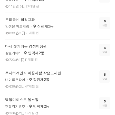
1개월 전
1.1천
5
2
우리동네 웰컴치과
6
장전제2동
댓글
인생은 마크처럼
1개월 전
833
3
2
다시 찾게되는 경성미장원
6
만덕제2동
댓글
잘될거야^
1개월 전
723
1
1
독서하려면 아이꿈자람 작은도서관
5
장전제2동
댓글
내이름은장어
2개월 전
639
2
4
백양디이스트 헬스장
5
만덕제2동
댓글
♡합격기원♡
2개월 전
366
2
1