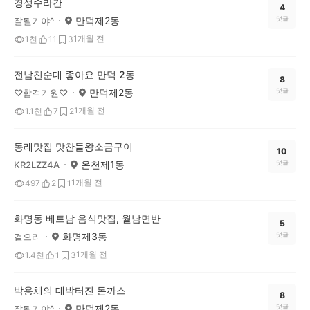
경성수라간
4
만덕제2동
댓글
잘될거야^
1개월 전
1천
11
3
전남친순대 좋아요 만덕 2동
8
만덕제2동
댓글
♡합격기원♡
1개월 전
1.1천
7
2
동래맛집 맛찬들왕소금구이
10
온천제1동
댓글
KR2LZZ4A
1개월 전
497
2
1
화명동 베트남 음식맛집, 월남면반
5
화명제3동
댓글
걸으리
1개월 전
1.4천
1
3
박용채의 대박터진 돈까스
8
만덕제2동
댓글
잘될거야^