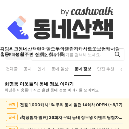
홈
팀워크
동네산책
런마일
모두의챌린지
캐시로또
보험
캐시딜
홈
동네 생활
주변 산책
산책 기록
화명동
전체글
공지
인기
동네 일상
동네 정보
맛집 추천
분실
화명동
이웃들의
동네 정보
이야기
화명동
이웃들이 직접 올린
동네 정보
이야기를 모아봐요
화
전원 1,000캐시! 🥳 우리 동네 썰전 14회차 OPEN (~8/17)
공지
명
동
동
💰[당첨자 발표] 26회차 우리 동네 정보왕 이벤트 당첨자를 발표합니다!
공지
네
정