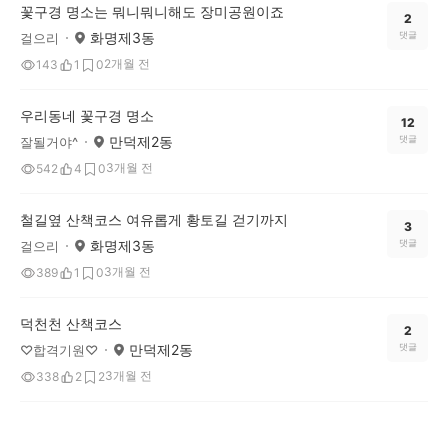
꽃구경 명소는 뭐니뭐니해도 장미공원이죠
2
화명제3동
댓글
걸으리
2개월 전
143
1
0
우리동네 꽃구경 명소
12
만덕제2동
댓글
잘될거야^
3개월 전
542
4
0
철길옆 산책코스 여유롭게 황토길 걷기까지
3
화명제3동
댓글
걸으리
3개월 전
389
1
0
덕천천 산책코스
2
만덕제2동
댓글
♡합격기원♡
3개월 전
338
2
2