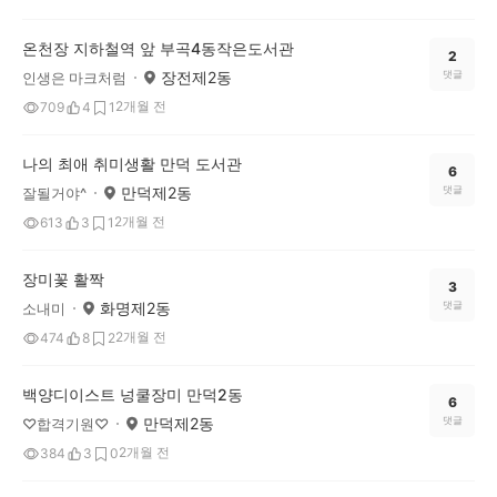
온천장 지하철역 앞 부곡4동작은도서관
2
장전제2동
댓글
인생은 마크처럼
2개월 전
709
4
1
나의 최애 취미생활 만덕 도서관
6
만덕제2동
댓글
잘될거야^
2개월 전
613
3
1
장미꽃 활짝
3
화명제2동
댓글
소내미
2개월 전
474
8
2
백양디이스트 넝쿨장미 만덕2동
6
만덕제2동
댓글
♡합격기원♡
2개월 전
384
3
0