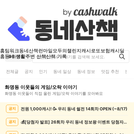
홈
팀워크
동네산책
런마일
모두의챌린지
캐시로또
보험
캐시딜
홈
동네 생활
주변 산책
산책 기록
화명동
전체글
공지
인기
동네 일상
동네 정보
맛집 추천
분실
화명동
이웃들의
게임/오락
이야기
화명동
이웃들이 직접 올린
게임/오락
이야기를 모아봐요
화
전원 1,000캐시! 🥳 우리 동네 썰전 14회차 OPEN (~8/17)
공지
명
동
게
💰[당첨자 발표] 26회차 우리 동네 정보왕 이벤트 당첨자를 발표합니다!
공지
임/
오