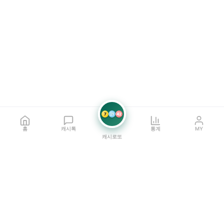
7
21
42
홈
캐시톡
통계
MY
캐시로또