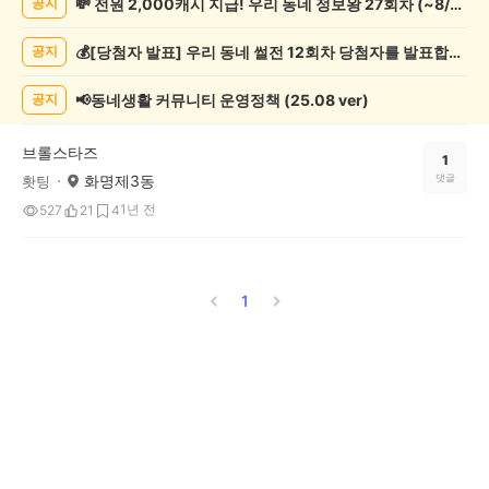
💸 전원 2,000캐시 지급! 우리 동네 정보왕 27회차 (~8/10)
공지
락
게
💰[당첨자 발표] 우리 동네 썰전 12회차 당첨자를 발표합니다!
공지
시
글
목
📢동네생활 커뮤니티 운영정책 (25.08 ver)
공지
록
브롤스타즈
1
화명제3동
댓글
홧팅
1년 전
527
21
4
1