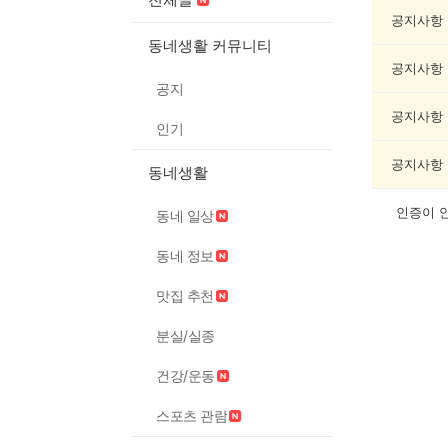
인
증
공지사항
했
동네생활 커뮤니티
어
공지사항
요
공지
게
시
공지사항
인기
글
목
공지사항
동네생활
록
인증이 
동네 일상
동네 정보
맛집 추천
분실/실종
건강/운동
스포츠 관람