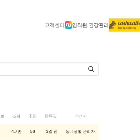
고객센터
임직원 건강관리
정보
조회
추천
등록일
작성자
4.7만
56
3일 전
동네생활 관리자