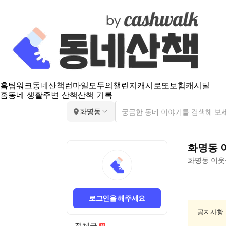
홈
팀워크
동네산책
런마일
모두의챌린지
캐시로또
보험
캐시딜
홈
동네 생활
주변 산책
산책 기록
화명동
화명동
화명동
이웃
화
명
로그인을 해주세요
동
동
공지사항
네
전체글