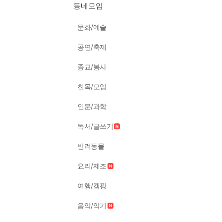
동네모임
문화/예술
공연/축제
종교/봉사
친목/모임
인문/과학
독서/글쓰기
반려동물
요리/제조
여행/캠핑
음악/악기