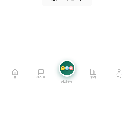
7
21
42
홈
캐시톡
통계
MY
캐시로또