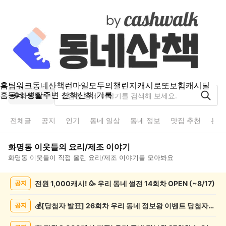
홈
팀워크
동네산책
런마일
모두의챌린지
캐시로또
보험
캐시딜
홈
동네 생활
주변 산책
산책 기록
화명동
전체글
공지
인기
동네 일상
동네 정보
맛집 추천
분실
화명동
이웃들의
요리/제조
이야기
화명동
이웃들이 직접 올린
요리/제조
이야기를 모아봐요
화
전원 1,000캐시! 🥳 우리 동네 썰전 14회차 OPEN (~8/17)
공지
명
동
요
💰[당첨자 발표] 26회차 우리 동네 정보왕 이벤트 당첨자를 발표합니다!
공지
리/
제