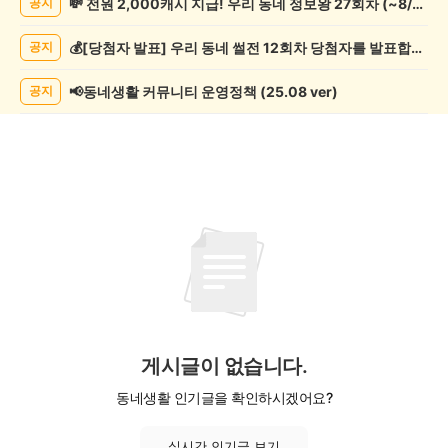
💸 전원 2,000캐시 지급! 우리 동네 정보왕 27회차 (~8/10)
공지
조
게
💰[당첨자 발표] 우리 동네 썰전 12회차 당첨자를 발표합니다!
공지
시
글
목
📢동네생활 커뮤니티 운영정책 (25.08 ver)
공지
록
게시글이 없습니다.
동네생활 인기글을 확인하시겠어요?
실시간 인기글 보기