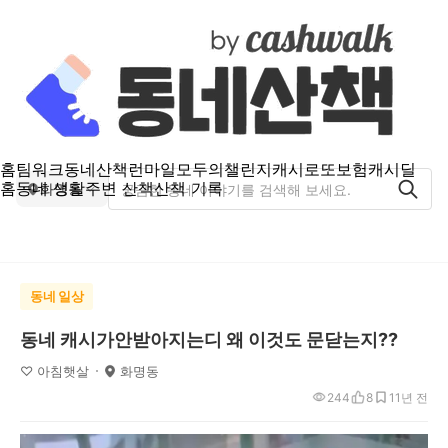
홈
팀워크
동네산책
런마일
모두의챌린지
캐시로또
보험
캐시딜
홈
동네 생활
주변 산책
산책 기록
화명동
동네 일상
동네 캐시가안받아지는디 왜 이것도 문닫는지??
♡ 아침햇살
화명동
244
8
1
1년 전