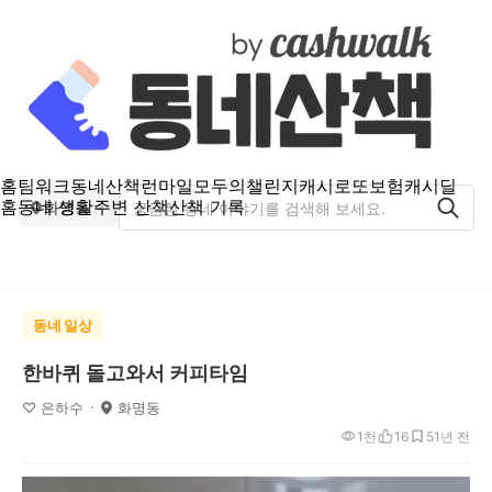
홈
팀워크
동네산책
런마일
모두의챌린지
캐시로또
보험
캐시딜
홈
동네 생활
주변 산책
산책 기록
화명동
동네 일상
한바퀴 돌고와서 커피타임
♡ 은하수
화명동
1천
16
5
1년 전