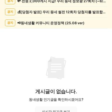
💸 전원 2,000캐시 지급! 우리 동네 정보왕 27회차 (~8/10)
공지
관
람
💰[당첨자 발표] 우리 동네 썰전 12회차 당첨자를 발표합니다!
공지
게
시
글
📢동네생활 커뮤니티 운영정책 (25.08 ver)
공지
목
록
게시글이 없습니다.
동네생활 인기글을 확인하시겠어요?
실시간 인기글 보기