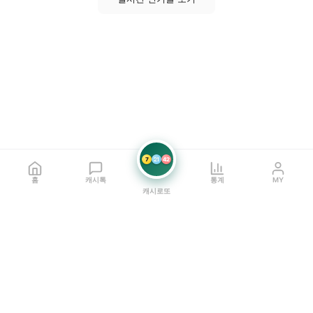
7
21
42
홈
캐시톡
통계
MY
캐시로또