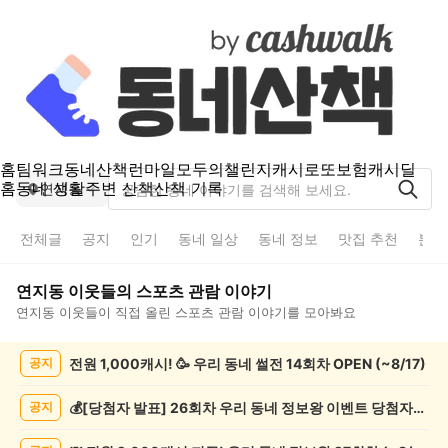
홈
팀워크
동네산책
런마일
모두의챌린지
캐시로또
보험
캐시딜
홈
동네 생활
주변 산책
산책 기록
연지동
전체글
공지
인기
동네 일상
동네 정보
맛집 추천
분실
연지동
이웃들의
스포츠 관람
이야기
연지동
이웃들이 직접 올린
스포츠 관람
이야기를 모아봐요
연
전원 1,000캐시! 🥳 우리 동네 썰전 14회차 OPEN (~8/17)
공지
지
동
스
💰[당첨자 발표] 26회차 우리 동네 정보왕 이벤트 당첨자를 발표합니다!
공지
포
츠