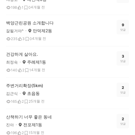
4개월 전
198
1
0
백양근린공원 소개합니다
9
만덕제2동
댓글
잘될거야^
4개월 전
235
3
0
건강하게 살아요.
3
주례제1동
댓글
최정숙
4개월 전
140
2
1
주변거리확장(5km)
2
초읍동
댓글
김근식
5개월 전
165
2
2
산책하기 너무 좋은 동네
2
전포제1동
댓글
진아
5개월 전
196
2
1