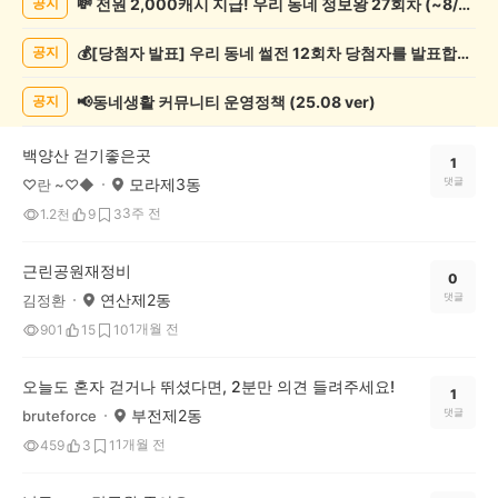
💸 전원 2,000캐시 지급! 우리 동네 정보왕 27회차 (~8/10)
공지
동
게
💰[당첨자 발표] 우리 동네 썰전 12회차 당첨자를 발표합니다!
공지
시
글
목
📢동네생활 커뮤니티 운영정책 (25.08 ver)
공지
록
백양산 걷기좋은곳
1
모라제3동
댓글
♡란 ~♡◆
3주 전
1.2천
9
3
근린공원재정비
0
연산제2동
댓글
김정환
1개월 전
901
15
10
오늘도 혼자 걷거나 뛰셨다면, 2분만 의견 들려주세요!
1
부전제2동
댓글
bruteforce
1개월 전
459
3
1