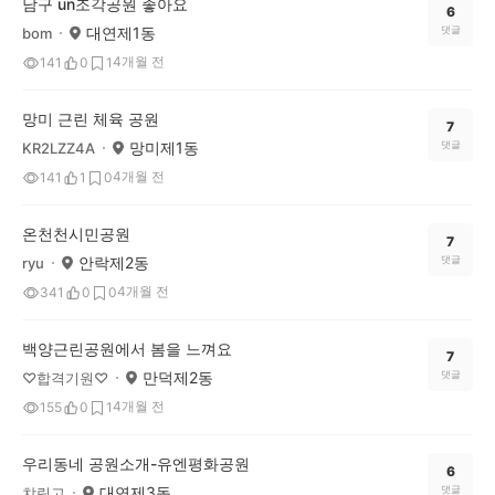
남구 un조각공원 좋아요
6
대연제1동
댓글
bom
4개월 전
141
0
1
망미 근린 체육 공원
7
망미제1동
댓글
KR2LZZ4A
4개월 전
141
1
0
온천천시민공원
7
안락제2동
댓글
ryu
4개월 전
341
0
0
백양근린공원에서 봄을 느껴요
7
만덕제2동
댓글
♡합격기원♡
4개월 전
155
0
1
우리동네 공원소개-유엔평화공원
6
대연제3동
댓글
챠링고