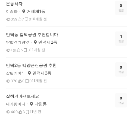
운동하자
0
거제제1동
댓글
이승화
10개월 전
359
7
0
만덕동 함덕공원 추천합니다
1
만덕제2동
댓글
♡합격기원♡
11개월 전
1천
5
3
만덕2동 백양근린공원 추천
0
만덕제2동
댓글
잘될거야^
11개월 전
370
0
0
잘챙겨마셔보세요
0
낙민동
댓글
내가퐝이다
1년 전
400
3
1