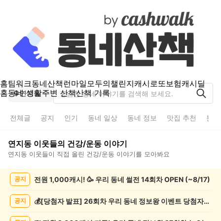
홈
팀워크
동네산책
런마일
모두의챌린지
캐시로또
보험
캐시딜
홈
동네 생활
주변 산책
산책 기록
연지동
전체글
공지
인기
동네 일상
동네 정보
맛집 추천
분실
연지동
이웃들의
건강/운동
이야기
연지동
이웃들이 직접 올린
건강/운동
이야기를 모아봐요
연
전원 1,000캐시! 🥳 우리 동네 썰전 14회차 OPEN (~8/17)
공지
지
동
건
💰[당첨자 발표] 26회차 우리 동네 정보왕 이벤트 당첨자를 발표합니다!
공지
강/
운