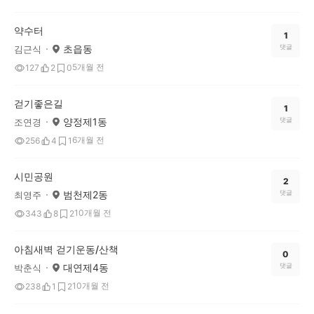
약수터
1
초읍동
댓글
김근식
5개월 전
127
2
0
걷기좋은길
1
양정제1동
댓글
조연경
6개월 전
256
4
1
시민공원
2
범천제2동
댓글
최영주
10개월 전
343
8
2
아침새벽 걷기운동/산책
0
대연제4동
댓글
박춘식
10개월 전
238
1
2