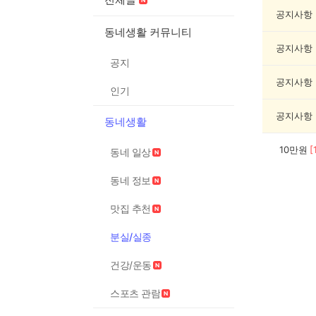
실
종
공지사항
게
동네생활 커뮤니티
시
공지사항
글
공지
목
록
공지사항
인기
공지사항
동네생활
10만원
[
동네 일상
동네 정보
맛집 추천
분실/실종
건강/운동
스포츠 관람