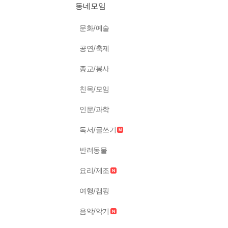
동네모임
문화/예술
공연/축제
종교/봉사
친목/모임
인문/과학
독서/글쓰기
반려동물
요리/제조
여행/캠핑
음악/악기