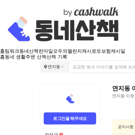
홈
팀워크
동네산책
런마일
모두의챌린지
캐시로또
보험
캐시딜
홈
동네 생활
주변 산책
산책 기록
연지동
연지동
연지동
이웃
연
지
로그인을 해주세요
동
분
공지사항
실/
전체글