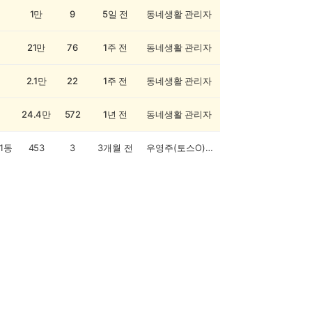
1만
9
5일 전
동네생활 관리자
21만
76
1주 전
동네생활 관리자
2.1만
22
1주 전
동네생활 관리자
24.4만
572
1년 전
동네생활 관리자
1동
453
3
3개월 전
우영주(토스O)오전부탁