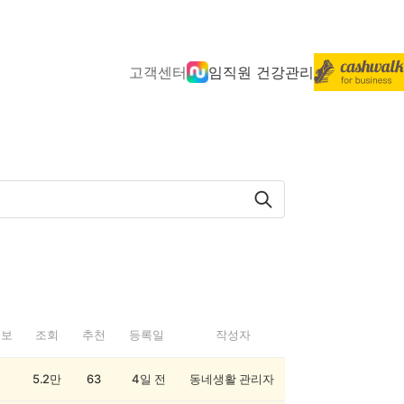
고객센터
임직원 건강관리
정보
조회
추천
등록일
작성자
5.2만
63
4일 전
동네생활 관리자