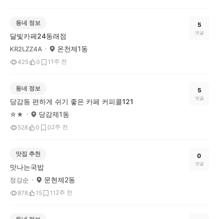
동네 정보
5
댓글
달빛카페24동래점
온천제1동
KR2LZZ4A
1주 전
425
0
1
동네 정보
5
댓글
당감동 편하게 쉬기 좋은 카페 커피콜121
당감제1동
☆★
2주 전
528
0
0
맛집 추천
0
댓글
맛나는국밥
문현제2동
정강순
2주 전
878
15
11