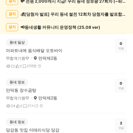
💸 전원 2,000캐시 지급! 우리 동네 정보왕 27회차 (~8/10)
공지
게
시
💰[당첨자 발표] 우리 동네 썰전 12회차 당첨자를 발표합니다!
공지
글
목
록
📢동네생활 커뮤니티 운영정책 (25.08 ver)
공지
동네 일상
0
댓글
아파트내에 음식배달 오토바이
만덕제2동
♡합격기원♡
59분 전
22
0
0
동네 정보
0
댓글
만덕동 장수곰탕
만덕제2동
♡합격기원♡
1시간 전
34
0
0
동네 정보
2
댓글
당감동 맛집 이태리식당 당감