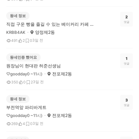
동네 정보
2
댓글
직접 구운 빵을 즐길 수 있는 베이커리 카페 왔다 상사 추천해요
양정제2동
KRBB4AK
3일 전
491
2
0
동네인증 했어요
1
댓글
원장님이 현대판 허준선생님
전포제2동
♡goodday0 ~11시)
3일 전
350
0
2
동네 정보
3
댓글
부전역앞 파리바게트
전포제2동
♡goodday0 ~11시)
3일 전
269
4
0