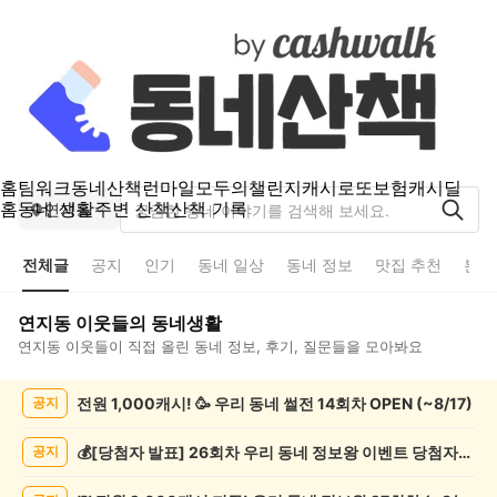
홈
팀워크
동네산책
런마일
모두의챌린지
캐시로또
보험
캐시딜
홈
동네 생활
주변 산책
산책 기록
연지동
전체글
공지
인기
동네 일상
동네 정보
맛집 추천
분실
연지동
이웃들의 동네생활
연지동
이웃들이 직접 올린 동네 정보, 후기, 질문들을 모아봐요
연
전원 1,000캐시! 🥳 우리 동네 썰전 14회차 OPEN (~8/17)
공지
지
동
전
💰[당첨자 발표] 26회차 우리 동네 정보왕 이벤트 당첨자를 발표합니다!
공지
체
글