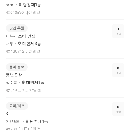
당감제1동
☆★
1일 전
646
0
0
맛집 추천
1
댓글
아부라소바 맛집
대연제3동
서우
1일 전
430
2
2
동네 정보
0
댓글
풍년곱창
대연제1동
생수통
2일 전
544
0
0
요리/제조
0
댓글
회
남천제1동
예쁜오리
3일 전
230
1
0