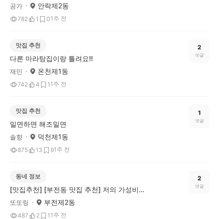
안락제2동
공가
1주 전
782
1
0
맛집 추천
2
댓글
다른 마라탕집이랑 틀려요!!
온천제1동
재민
1주 전
742
4
1
맛집 추천
1
댓글
밀면하면 해조밀면
덕천제1동
솔향
1주 전
875
13
9
동네 정보
2
댓글
[맛집추천] [부전동 맛집 추천] 저의 가성비맛집 팔미분식소개합니다! 시락국+김치말이김밥 조합!
부전제2동
또또링
1주 전
487
2
1