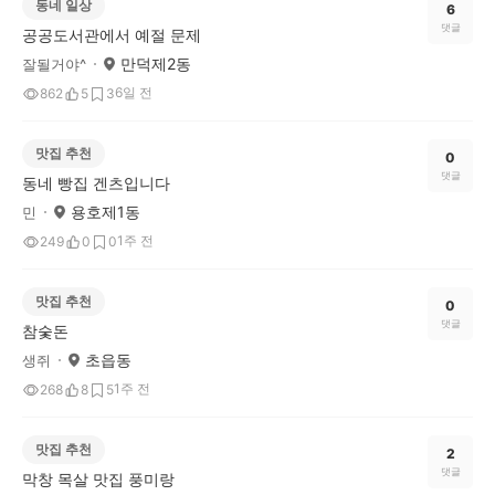
동네 일상
6
댓글
공공도서관에서 예절 문제
만덕제2동
잘될거야^
6일 전
862
5
3
맛집 추천
0
댓글
동네 빵집 겐츠입니다
용호제1동
민
1주 전
249
0
0
맛집 추천
0
댓글
참숯돈
초읍동
생쥐
1주 전
268
8
5
맛집 추천
2
댓글
막창 목살 맛집 풍미랑