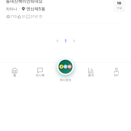
동네산책이안되네요
10
연산제5동
댓글
치타나
1년 전
770
31
3
1
7
21
42
홈
캐시톡
통계
MY
캐시로또