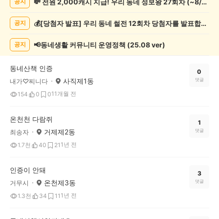
💸 전원 2,000캐시 지급! 우리 동네 정보왕 27회차 (~8/10)
공지
록
자
💰[당첨자 발표] 우리 동네 썰전 12회차 당첨자를 발표합니다!
공지
랑
하
기
📢동네생활 커뮤니티 운영정책 (25.08 ver)
공지
게
시
동네산책 인증
글
0
사직제1동
댓글
내가♡찌니다
목
록
11개월 전
154
0
0
온천천 다람쥐
1
거제제2동
댓글
최송자
1년 전
1.7천
40
21
인증이 안돼
3
온천제3동
댓글
거무시
1년 전
1.3천
34
11