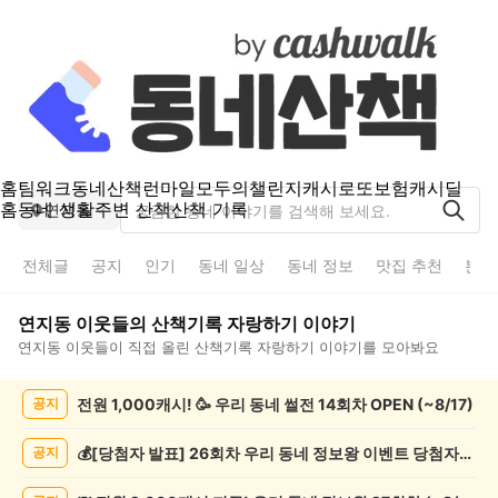
홈
팀워크
동네산책
런마일
모두의챌린지
캐시로또
보험
캐시딜
홈
동네 생활
주변 산책
산책 기록
연지동
전체글
공지
인기
동네 일상
동네 정보
맛집 추천
분실
연지동
이웃들의
산책기록 자랑하기
이야기
연지동
이웃들이 직접 올린
산책기록 자랑하기
이야기를 모아봐요
연
전원 1,000캐시! 🥳 우리 동네 썰전 14회차 OPEN (~8/17)
공지
지
동
산
💰[당첨자 발표] 26회차 우리 동네 정보왕 이벤트 당첨자를 발표합니다!
공지
책
기