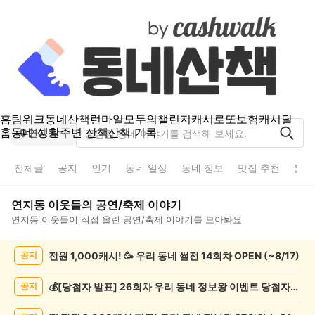
홈
팀워크
동네산책
런마일
모두의챌린지
캐시로또
보험
캐시딜
홈
동네 생활
주변 산책
산책 기록
연지동
전체글
공지
인기
동네 일상
동네 정보
맛집 추천
분실
연지동
이웃들의
공연/축제
이야기
연지동
이웃들이 직접 올린
공연/축제
이야기를 모아봐요
연
전원 1,000캐시! 🥳 우리 동네 썰전 14회차 OPEN (~8/17)
공지
지
동
공
💰[당첨자 발표] 26회차 우리 동네 정보왕 이벤트 당첨자를 발표합니다!
공지
연/
축