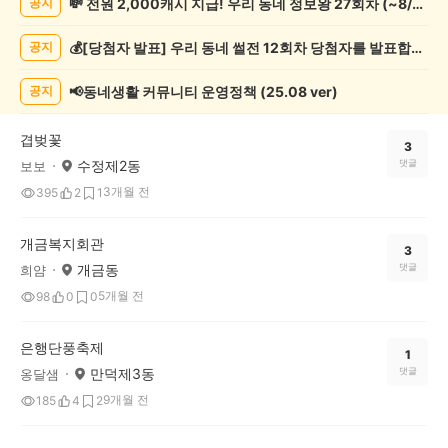
💸 전원 2,000캐시 지급! 우리 동네 정보왕 27회차 (~8/10)
공지
제
게
💰[당첨자 발표] 우리 동네 썰전 12회차 당첨자를 발표합니다!
공지
시
글
목
📢동네생활 커뮤니티 운영정책 (25.08 ver)
공지
록
겹벚꽃
3
수정제2동
댓글
보보
3개월 전
395
2
1
개금복지회관
3
개금동
댓글
희얌
5개월 전
98
0
0
은행단풍축제
1
만덕제3동
댓글
옹달샘
9개월 전
185
4
2