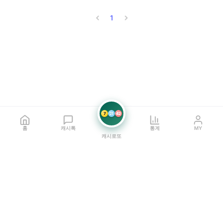
1
7
21
42
홈
캐시톡
통계
MY
캐시로또