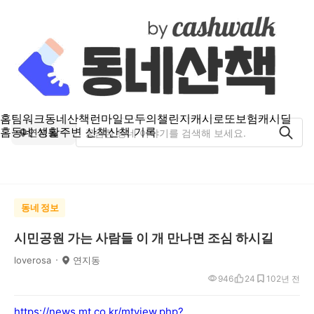
홈
팀워크
동네산책
런마일
모두의챌린지
캐시로또
보험
캐시딜
홈
동네 생활
주변 산책
산책 기록
연지동
동네 정보
시민공원 가는 사람들 이 개 만나면 조심 하시길
loverosa
연지동
946
24
10
2년 전
https://news.mt.co.kr/mtview.php?