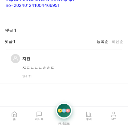
no=202401241004466951
댓글 1
댓글
1
등록순
최신순
지천
ㅉㄷㄴㄴㄴㅎㅎㅍ
1년 전
7
21
42
홈
캐시톡
통계
MY
캐시로또