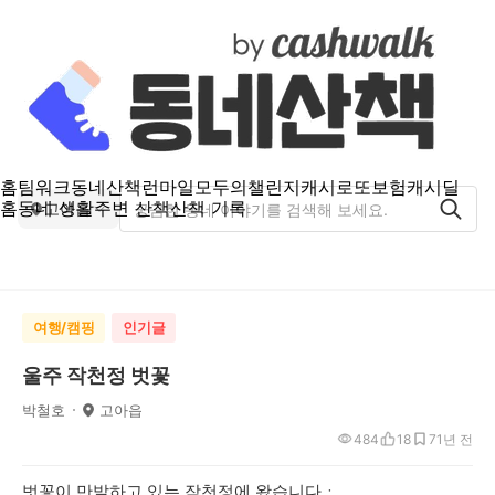
홈
팀워크
동네산책
런마일
모두의챌린지
캐시로또
보험
캐시딜
홈
동네 생활
주변 산책
산책 기록
고아읍
여행/캠핑
인기글
울주 작천정 벗꽃
박철호
고아읍
484
18
7
1년 전
벗꽃이 만발하고 있는 작천정에 왔습니다ㆍ