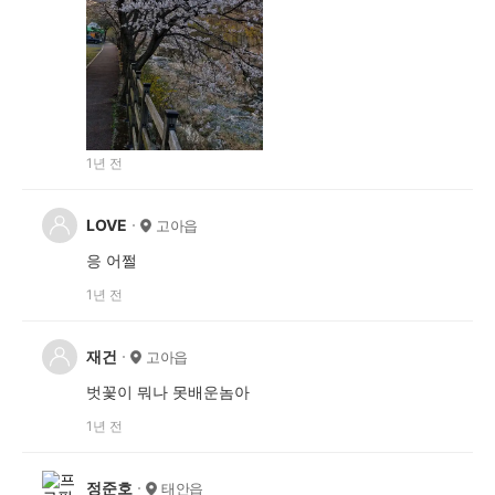
1년 전
LOVE
고아읍
응 어쩔
1년 전
재건
고아읍
벗꽃이 뭐나 못배운놈아
1년 전
정준호
태안읍