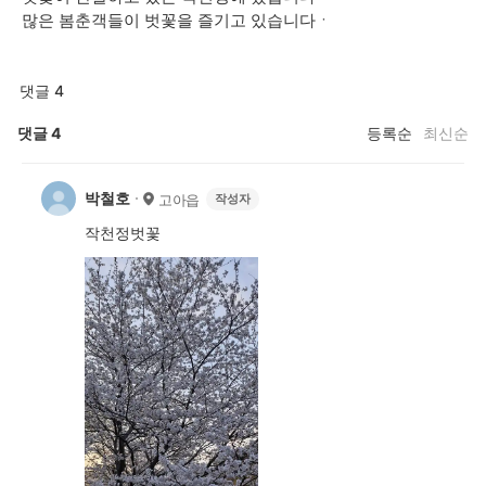
많은 봄춘객들이 벗꽃을 즐기고 있습니다ㆍ
댓글 4
댓글
4
등록순
최신순
박철호
고아읍
작성자
작천정벗꽃