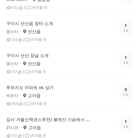
4개월 전
443
3
2
구미시 선산읍 장터 소개
1
선산읍
댓글
영스타
5개월 전
133
2
0
구미시 선산 장날 소개
1
선산읍
댓글
영스타
5개월 전
157
3
0
푸르지오 아파트 vs 상가
3
고아읍
댓글
박은지
6개월 전
364
4
5
강서 겨울산책코스추천/ 봉제산 기슭에서 즐기는 조용한 새해산책코스
1
고아읍
댓글
21시전
6개월 전
110
0
0