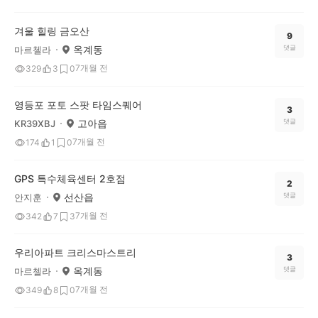
겨울 힐링 금오산
9
옥계동
댓글
마르첼라
7개월 전
329
3
0
영등포 포토 스팟 타임스퀘어
3
고아읍
댓글
KR39XBJ
7개월 전
174
1
0
GPS 특수체육센터 2호점
2
선산읍
댓글
안지훈
7개월 전
342
7
3
우리아파트 크리스마스트리
3
옥계동
댓글
마르첼라
7개월 전
349
8
0