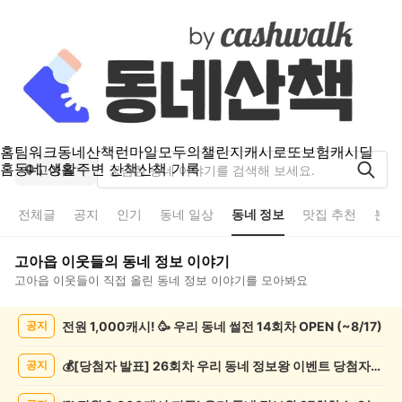
홈
팀워크
동네산책
런마일
모두의챌린지
캐시로또
보험
캐시딜
홈
동네 생활
주변 산책
산책 기록
고아읍
전체글
공지
인기
동네 일상
동네 정보
맛집 추천
분실
고아읍
이웃들의
동네 정보
이야기
고아읍
이웃들이 직접 올린
동네 정보
이야기를 모아봐요
고
전원 1,000캐시! 🥳 우리 동네 썰전 14회차 OPEN (~8/17)
공지
아
읍
동
💰[당첨자 발표] 26회차 우리 동네 정보왕 이벤트 당첨자를 발표합니다!
공지
네
정