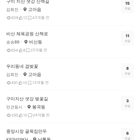
구미 지산 샛강 산책길
15
고아읍
댓글
김희진
3개월 전
939
12
4
비산 체육공원 산책로
11
비산동
댓글
송송89
3개월 전
654
8
2
우리동네 겹벚꽃
8
고아읍
댓글
김희진
3개월 전
491
10
1
구미지산 샛강 벚꽃길
3
봉곡동
댓글
민건등시
4개월 전
395
10
0
중앙시장 골목집만두
6
남통동
댓글
KR3HS9KH