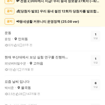
💸 전원 2,000캐시 지급! 우리 동네 정보왕 27회차 (~8/10)
공지
보
게
💰[당첨자 발표] 우리 동네 썰전 12회차 당첨자를 발표합니다!
공지
시
글
목
📢동네생활 커뮤니티 운영정책 (25.08 ver)
공지
록
운동
1
인의동
댓글
윤정
1주 전
570
5
0
현재 부산대에서 보상 실험 연구를 진행하고 있습니다!
1
고아읍
댓글
피넛버터밀수꾼
1개월 전
1천
1
1
요즘 날씨 입니다
6
율곡동
댓글
박서준
2개월 전
2.5천
28
14