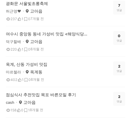
광화문 서울빛초롱축제
7
고아읍
댓글
허근영♥
7개월 전
237
1
0
여수시 중앙동 동네 가성비 맛집 <해양식당> 소개해요
0
고아읍
댓글
덕구할배
8개월 전
220
1
0
옥계, 산동 가성비 맛집
2
옥계동
댓글
마르첼라
8개월 전
402
1
0
점심식사 추전맛집 목포 바른모밀 후기
2
고아읍
댓글
cash
8개월 전
158
0
1