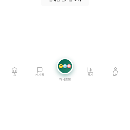
7
21
42
홈
캐시톡
통계
MY
캐시로또