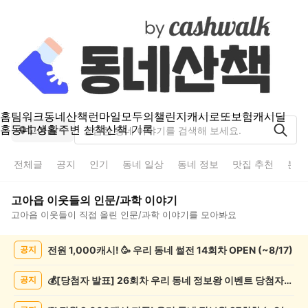
홈
팀워크
동네산책
런마일
모두의챌린지
캐시로또
보험
캐시딜
홈
동네 생활
주변 산책
산책 기록
고아읍
전체글
공지
인기
동네 일상
동네 정보
맛집 추천
분실
고아읍
이웃들의
인문/과학
이야기
고아읍
이웃들이 직접 올린
인문/과학
이야기를 모아봐요
고
전원 1,000캐시! 🥳 우리 동네 썰전 14회차 OPEN (~8/17)
공지
아
읍
인
💰[당첨자 발표] 26회차 우리 동네 정보왕 이벤트 당첨자를 발표합니다!
공지
문/
과