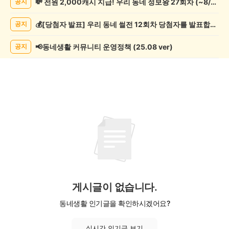
💸 전원 2,000캐시 지급! 우리 동네 정보왕 27회차 (~8/10)
공지
학
게
💰[당첨자 발표] 우리 동네 썰전 12회차 당첨자를 발표합니다!
공지
시
글
목
📢동네생활 커뮤니티 운영정책 (25.08 ver)
공지
록
게시글이 없습니다.
동네생활 인기글을 확인하시겠어요?
실시간 인기글 보기