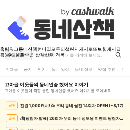
홈
팀워크
동네산책
런마일
모두의챌린지
캐시로또
보험
캐시딜
홈
동네 생활
주변 산책
산책 기록
고아읍
전체글
공지
인기
동네 일상
동네 정보
맛집 추천
분실
고아읍
이웃들의
동네인증 했어요
이야기
고아읍
이웃들이 직접 올린
동네인증 했어요
이야기를 모아봐요
고
전원 1,000캐시! 🥳 우리 동네 썰전 14회차 OPEN (~8/17)
공지
아
읍
동
💰[당첨자 발표] 26회차 우리 동네 정보왕 이벤트 당첨자를 발표합니다!
공지
네
인