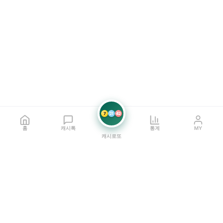
7
21
42
홈
캐시톡
통계
MY
캐시로또