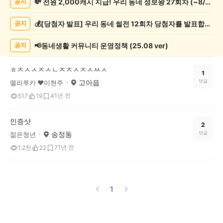
💸 전원 2,000캐시 지급! 우리 동네 정보왕 27회차 (~8/10)
공지
증
했
💰[당첨자 발표] 우리 동네 썰전 12회차 당첨자를 발표합니다!
공지
어
요
게
📢동네생활 커뮤니티 운영정책 (25.08 ver)
공지
시
글
ㅎㅈㅅㅅㅈㅅㄴㅈㅈㅅㅈㅅㅆㅅ
목
1
고아읍
댓글
멜라루카 ♥이현주
록
1년 전
517
19
4
인증샷
2
송정동
댓글
젊은청년
1년 전
1.2천
22
7
1