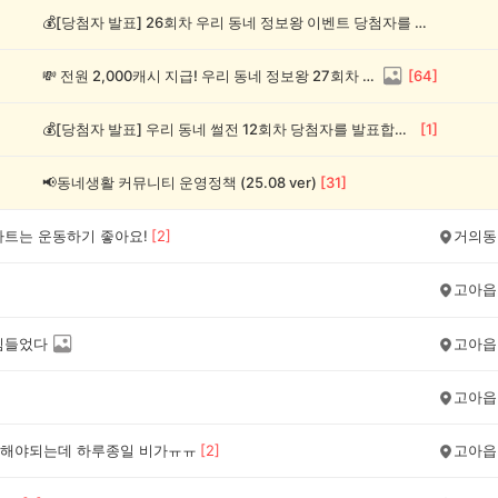
💰[당첨자 발표] 26회차 우리 동네 정보왕 이벤트 당첨자를 발표합니다!
💸 전원 2,000캐시 지급! 우리 동네 정보왕 27회차 (~8/10)
[
64
]
💰[당첨자 발표] 우리 동네 썰전 12회차 당첨자를 발표합니다!
[
1
]
📢동네생활 커뮤니티 운영정책 (25.08 ver)
[
31
]
파트는 운동하기 좋아요!
[
2
]
거의동
고아읍
힘들었다
고아읍
고아읍
해야되는데 하루종일 비가ㅠㅠ
[
2
]
고아읍