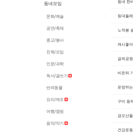
동네 한
동네모임
등대둘레
문화/예술
공연/축제
노적봉 
종교/봉사
캐시좋아
친목/모임
갈뫼공원
인문/과학
비온뒤 가
독서/글쓰기
운덩하는
반려동물
요리/제조
구미 동
여행/캠핑
금오산둘
음악/악기
건강운동