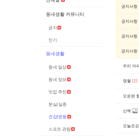
운
동
공지사항
게
동네생활 커뮤니티
시
공지사항
글
공지
목
록
공지사항
인기
공지사항
동네생활
우리 아
동네 일상
동네 정보
명월
[
2
]
맛집 추천
오운완 
분실/실종
산책
건강/운동
오늘조깅
스포츠 관람