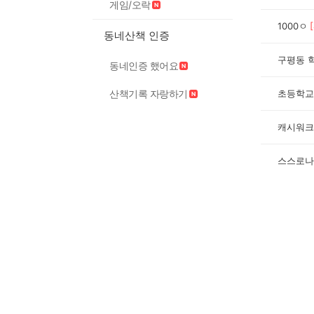
게임/오락
1000ㅇ
[
동네산책 인증
구평동 
동네인증 했어요
산책기록 자랑하기
초등학교
캐시워크
스스로나