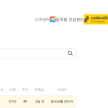
고객센터
임직원 건강관리
정보
조회
추천
등록일
작성자
3.7만
40
2일 전
동네생활 관리자