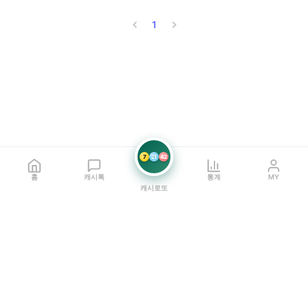
1
7
21
42
홈
캐시톡
통계
MY
캐시로또