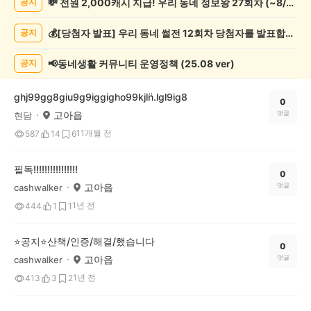
💸 전원 2,000캐시 지급! 우리 동네 정보왕 27회차 (~8/10)
공지
술
게
💰[당첨자 발표] 우리 동네 썰전 12회차 당첨자를 발표합니다!
공지
시
글
목
📢동네생활 커뮤니티 운영정책 (25.08 ver)
공지
록
ghj99gg8giu9g9iggigho99kjln̈.lgl9ig8
0
고아읍
댓글
현담
11개월 전
587
14
6
필독!!!!!!!!!!!!!!!!
0
고아읍
댓글
cashwalker
1년 전
444
1
1
⭐공지⭐산책/인증/해결/했습니다
0
고아읍
댓글
cashwalker
1년 전
413
3
2