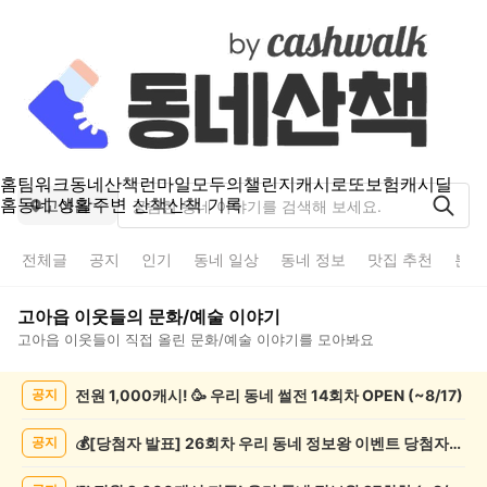
홈
팀워크
동네산책
런마일
모두의챌린지
캐시로또
보험
캐시딜
홈
동네 생활
주변 산책
산책 기록
고아읍
전체글
공지
인기
동네 일상
동네 정보
맛집 추천
분실
고아읍
이웃들의
문화/예술
이야기
고아읍
이웃들이 직접 올린
문화/예술
이야기를 모아봐요
고
전원 1,000캐시! 🥳 우리 동네 썰전 14회차 OPEN (~8/17)
공지
아
읍
문
💰[당첨자 발표] 26회차 우리 동네 정보왕 이벤트 당첨자를 발표합니다!
공지
화/
예