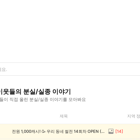
이웃들의
분실/실종
이야기
들이 직접 올린
분실/실종
이야기를 모아봐요
제목
지역 
전원 1,000캐시! 🥳 우리 동네 썰전 14회차 OPEN (~8/17)
[
14
]