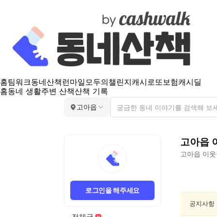
홈
팀워크
동네산책
런마일
모두의챌린지
캐시로또
보험
캐시딜
홈
동네 생활
주변 산책
산책 기록
고아읍
고아읍
고아읍
이웃
고
아
로그인을 해주세요
읍
분
공지사항
실/
전체글