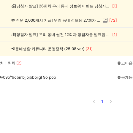
💰[당첨자 발표] 26회차 우리 동네 정보왕 이벤트 당첨자를 발표합니다!
[
1
]
💸 전원 2,000캐시 지급! 우리 동네 정보왕 27회차 (~8/10)
[
72
]
💰[당첨자 발표] 우리 동네 썰전 12회차 당첨자를 발표합니다!
[
1
]
📢동네생활 커뮤니티 운영정책 (25.08 ver)
[
31
]
처ㅓ처처
[
2
]
고아읍
 9v09o⁹9obmbjjbjbbbjigl 9o poo
옥계동
1