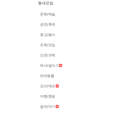
동네모임
문화/예술
공연/축제
종교/봉사
친목/모임
인문/과학
독서/글쓰기
반려동물
요리/제조
여행/캠핑
음악/악기