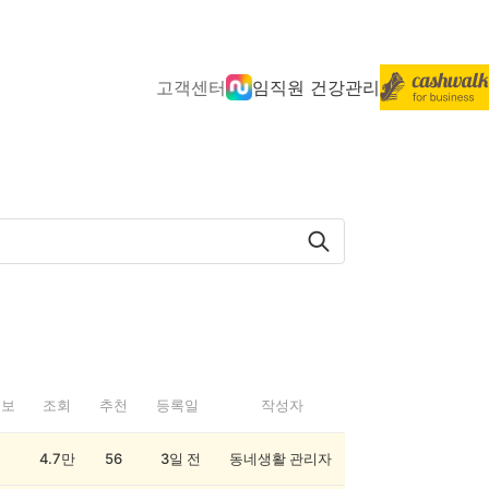
고객센터
임직원 건강관리
정보
조회
추천
등록일
작성자
4.7만
56
3일 전
동네생활 관리자