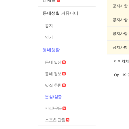
실
종
공지사항
게
동네생활 커뮤니티
시
공지사항
글
공지
목
록
공지사항
인기
공지사항
동네생활
어어처처
동네 일상
동네 정보
Op I ll9
맛집 추천
분실/실종
건강/운동
스포츠 관람