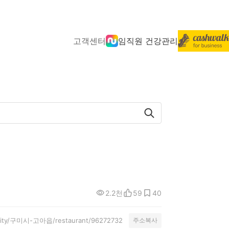
고객센터
임직원 건강관리
2.2천
59
40
munity/구미시-고아읍/restaurant/96272732
주소복사