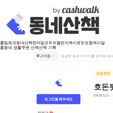
홈
팀워크
동네산책
런마일
모두의챌린지
캐시로또
보험
캐시딜
홈
동네 생활
주변 산책
산책 기록
고아읍
맛집 추천
호돈
KR3E1LS
로그인을 해주세요
전체글