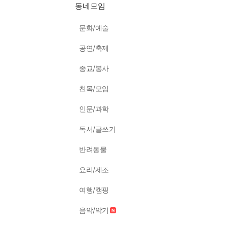
동네모임
문화/예술
공연/축제
종교/봉사
친목/모임
인문/과학
독서/글쓰기
반려동물
요리/제조
여행/캠핑
음악/악기