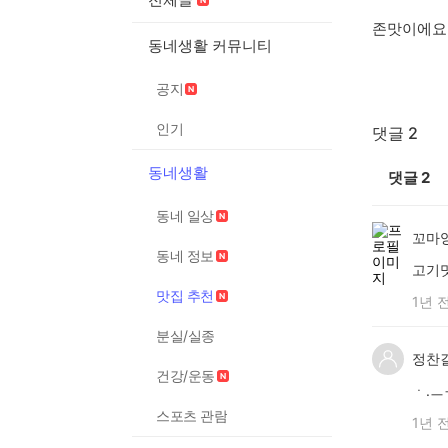
존맛이에요
동네생활 커뮤니티
공지
인기
댓글 2
동네생활
댓글
2
동네 일상
꼬마
동네 정보
고기
맛집 추천
1년 
분실/실종
정찬
건강/운동
ㆍ.ㅡㅜ
스포츠 관람
1년 