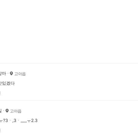
앙마
고아읍
맛있겠다
전
길
고아읍
?3ㆍ,3ㆍ,,,,,ㅜ2.3
전