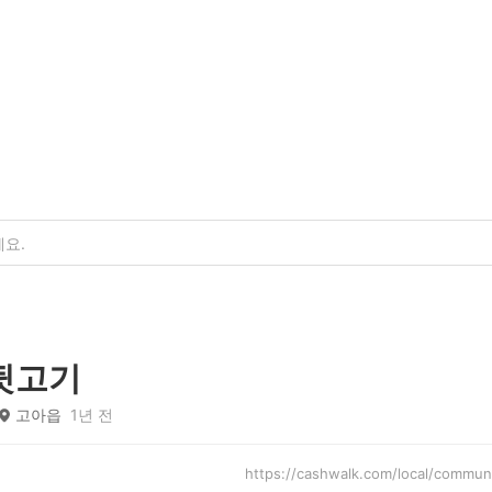
뒷고기
고아읍
1년 전
https://cashwalk.com/local/com