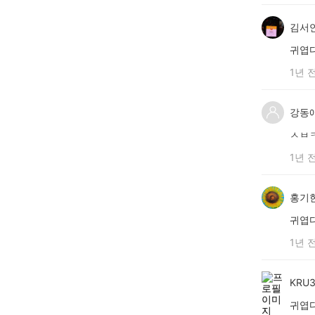
김서
귀엽
1년 
강동
ㅅㅂ
1년 
홍기
귀엽
1년 
KRU
귀엽