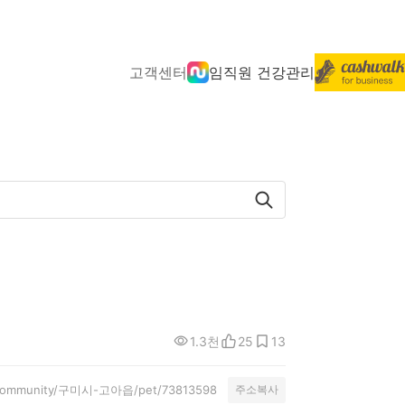
고객센터
임직원 건강관리
1.3천
25
13
al/community/구미시-고아읍/pet/73813598
주소복사