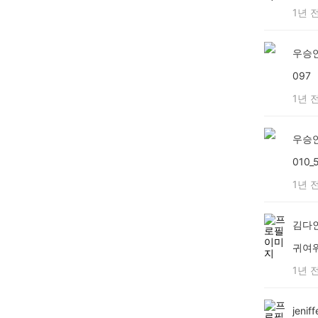
1년 
우승
097
1년 
우승
010_
1년 
김다
귀여
1년 
jeniff