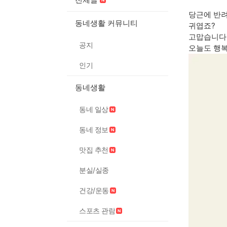
당근에 반
동네생활 커뮤니티
귀엽죠?
고맙습니다
공지
오늘도 행
인기
동네생활
동네 일상
동네 정보
맛집 추천
분실/실종
건강/운동
스포츠 관람