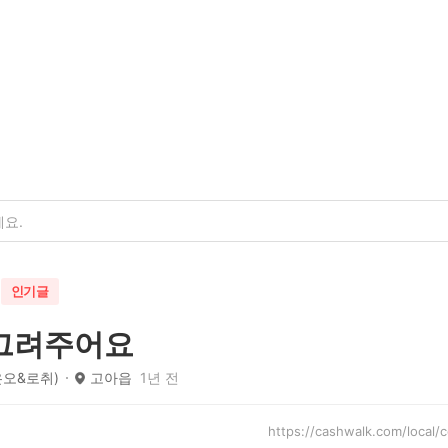
인기글
그려주어요
은오&로취)
고아읍
1년 전
https://cashwalk.com/loc