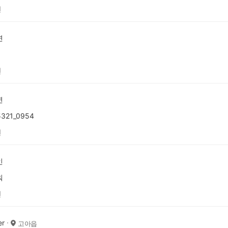
전
연
전
연
5321_0954
전
인
워
전
er
고아읍