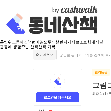
홈
팀워크
동네산책
런마일
모두의챌린지
캐시로또
보험
캐시딜
홈
동네 생활
주변 산책
산책 기록
고아읍
반려동물
그림
해충할배 (
로그인을 해주세요
전체글