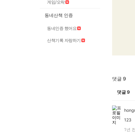
게임/오락
동네산책 인증
동네인증 했어요
산책기록 자랑하기
댓글 9
댓글
9
hong
123
1년 