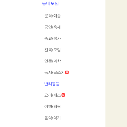
동네모임
문화/예술
공연/축제
종교/봉사
친목/모임
인문/과학
독서/글쓰기
반려동물
요리/제조
여행/캠핑
음악/악기