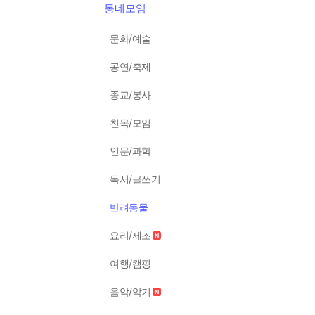
동네모임
문화/예술
공연/축제
종교/봉사
친목/모임
인문/과학
독서/글쓰기
반려동물
요리/제조
여행/캠핑
음악/악기