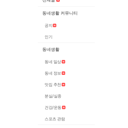
동네생활 커뮤니티
공지
인기
동네생활
동네 일상
동네 정보
맛집 추천
분실/실종
건강/운동
스포츠 관람