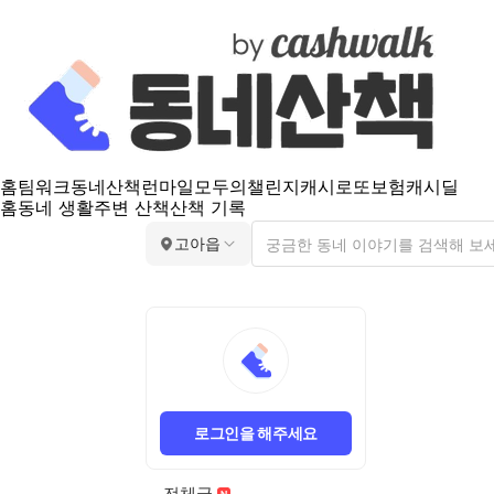
홈
팀워크
동네산책
런마일
모두의챌린지
캐시로또
보험
캐시딜
홈
동네 생활
주변 산책
산책 기록
고아읍
로그인을 해주세요
전체글