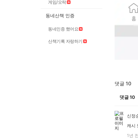
게임/오락
동네산책 인증
동네인증 했어요
산책기록 자랑하기
댓글 10
댓글
10
신정
캐시
1년 