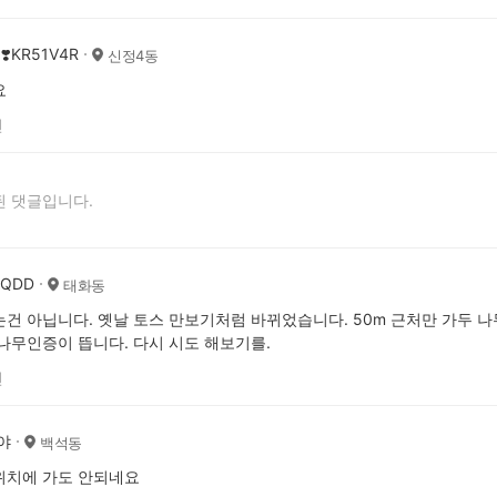
❣️KR51V4R
신정4동
요
전
 댓글입니다.
AQDD
태화동
건 아닙니다. 옛날 토스 만보기처럼 바뀌었습니다. 50m 근처만 가두 나
나무인증이 뜹니다. 다시 시도 해보기를.
전
야
백석동
위치에 가도 안되네요