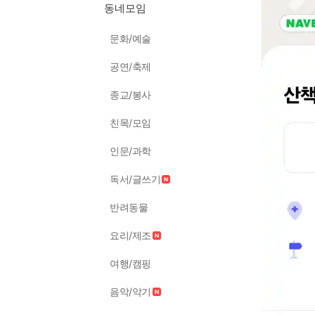
동네모임
문화/예술
공연/축제
종교/봉사
친목/모임
인문/과학
독서/글쓰기
반려동물
요리/제조
여행/캠핑
음악/악기