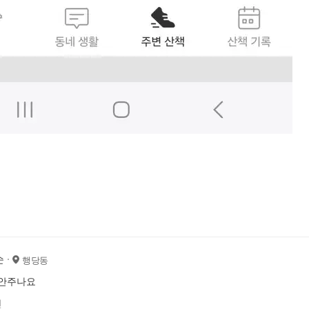
순
행당동
 안주나요
전