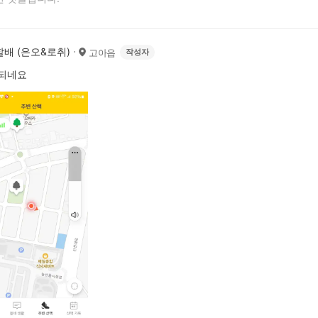
배 (은오&로취)
고아읍
작성자
 되네요