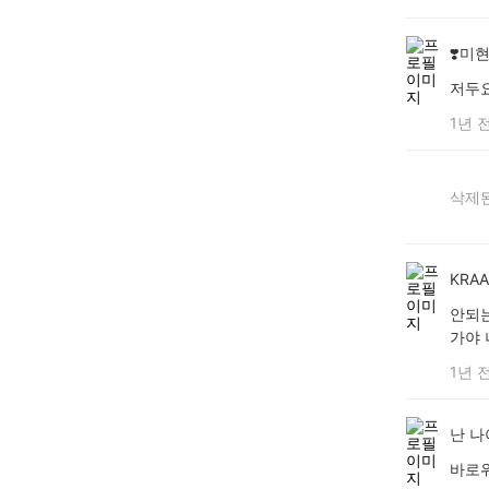
❣️미현
저두
1년 
삭제된
KRA
안되는
가야 
1년 
난 나
바로