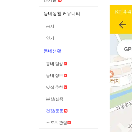
동네생활 커뮤니티
공지
인기
동네생활
동네 일상
동네 정보
맛집 추천
분실/실종
건강/운동
스포츠 관람