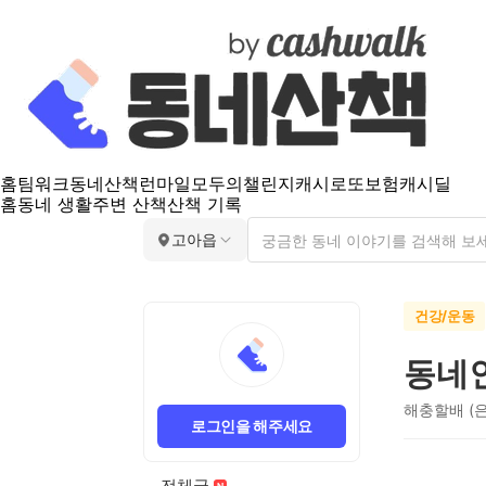
홈
팀워크
동네산책
런마일
모두의챌린지
캐시로또
보험
캐시딜
홈
동네 생활
주변 산책
산책 기록
고아읍
건강/운동
동네
해충할배 (
로그인을 해주세요
전체글