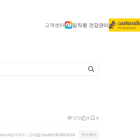
고객센터
임직원 건강관리
372
9
4
community/구미시-고아읍/health/97460638
주소복사