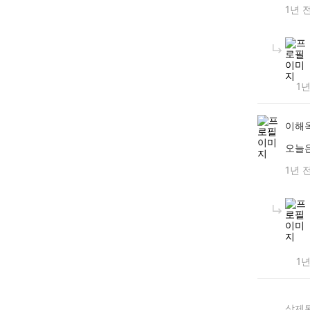
1년 
1년
이해
오늘
1년 
1년
삭제된