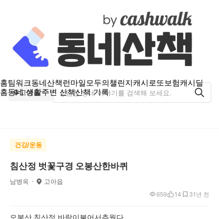
홈
팀워크
동네산책
런마일
모두의챌린지
캐시로또
보험
캐시딜
홈
동네 생활
주변 산책
산책 기록
고아읍
건강/운동
침산정 벗꽃구경 오봉산한바퀴
남병옥
고아읍
659
14
3
1년 전
오봉산 침산정 바람이불어서추웠다.