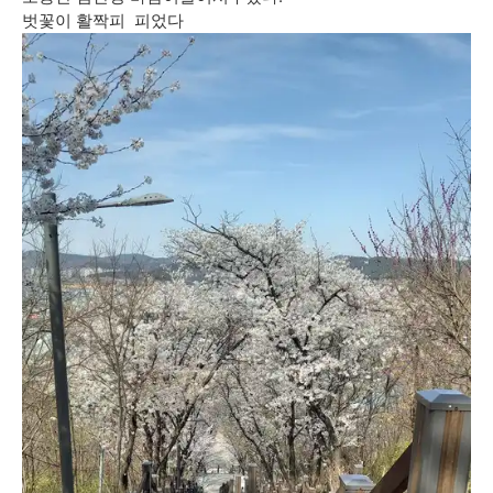
벗꽃이 활짝피 피었다