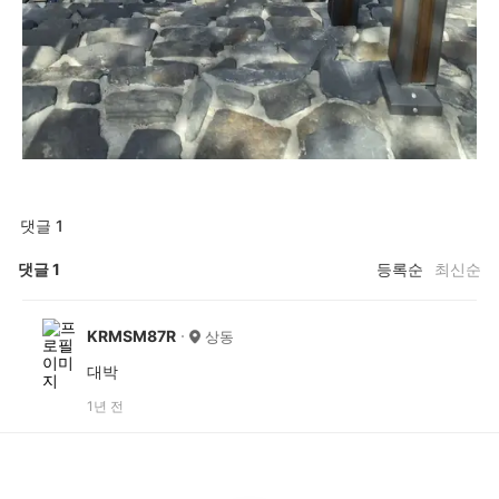
댓글 1
댓글
1
등록순
최신순
KRMSM87R
상동
대박
1년 전