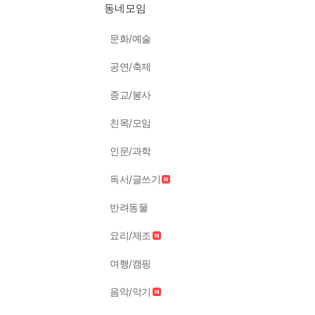
동네모임
문화/예술
공연/축제
종교/봉사
친목/모임
인문/과학
독서/글쓰기
반려동물
요리/제조
여행/캠핑
음악/악기