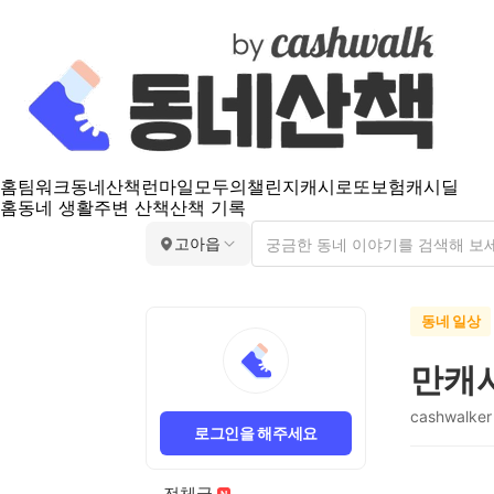
홈
팀워크
동네산책
런마일
모두의챌린지
캐시로또
보험
캐시딜
홈
동네 생활
주변 산책
산책 기록
고아읍
동네 일상
만캐
cashwalker
로그인을 해주세요
전체글