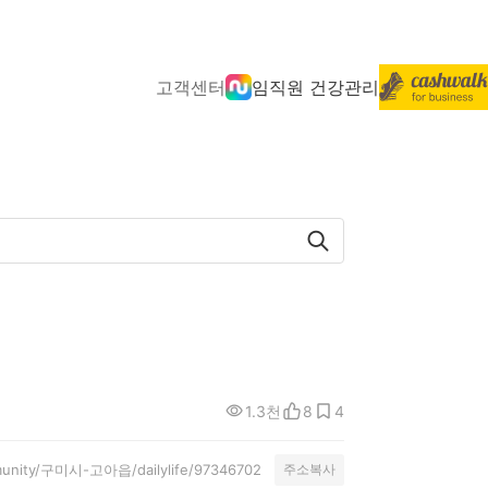
고객센터
임직원 건강관리
1.3천
8
4
mmunity/구미시-고아읍/dailylife/97346702
주소복사