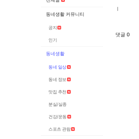
ㅣ
동네생활 커뮤니티
공지
댓글 0
인기
동네생활
동네 일상
동네 정보
맛집 추천
분실/실종
건강/운동
스포츠 관람