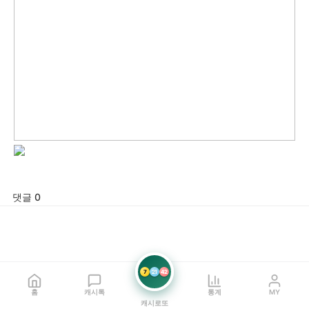
댓글 0
7
21
42
홈
캐시톡
통계
MY
캐시로또