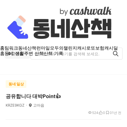
홈
팀워크
동네산책
런마일
모두의챌린지
캐시로또
보험
캐시딜
홈
동네 생활
주변 산책
산책 기록
고아읍
동네 일상
공유합니다 대박Point👍
KRZE9KGZ
고아읍
524
0
0
1년 전