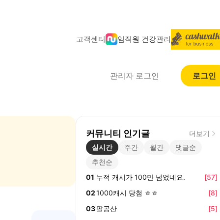
고객센터
임직원 건강관리
관리자 로그인
로그인
커뮤니티 인기글
더보기
실시간
주간
월간
댓글순
추천순
01
누적 캐시가 100만 넘었네요.
[
57
]
02
1000캐시 당첨 ㅎㅎ
[
8
]
03
팔공산
[
5
]