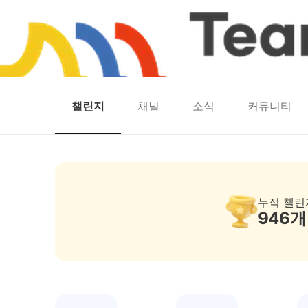
챌린지
채널
소식
커뮤니티
홈
팀워크
동네산책
런마일
모두의챌린지
캐시로또
보험
캐시딜
팀워크 — 걷기·스탬프·인증샷 리워드 챌린지
누적 챌린
946
개