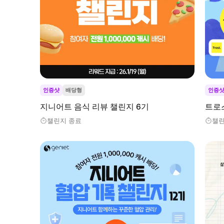
인증샷
배당형
인증
지니어트 음식 리뷰 챌린지 6기
트로
챌린지 종료
챌린