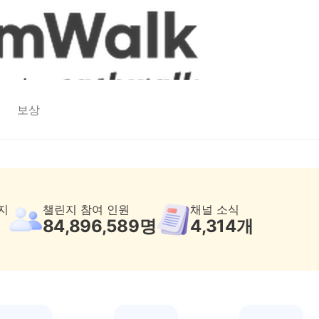
보상
지
챌린지 참여 인원
채널 소식
84,896,589
명
4,314
개