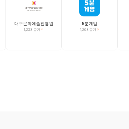
대구문화예술진흥원
5분게임
1,233
증가
1,208
증가