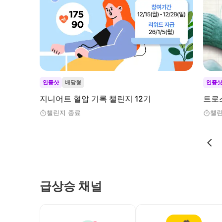
인증샷
배당형
인증
지니어트 혈압 기록 챌린지 12기
트로
챌린지 종료
챌린
급상승 채널