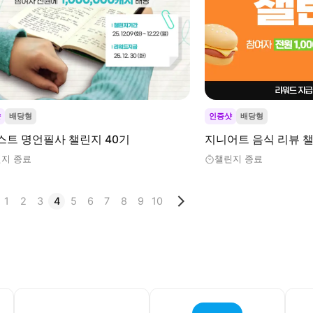
샷
배당형
인증샷
배당형
스트 명언필사 챌린지 40기
지니어트 음식 리뷰 챌
지 종료
챌린지 종료
1
2
3
4
5
6
7
8
9
10