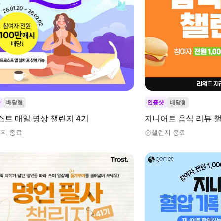
샷
배당형
인증샷
배당형
스트 매일 명상 챌린지 4기
지니어트 음식 리뷰 챌
지 종료
챌린지 종료