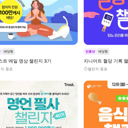
샷
배당형
인증샷
배당형
스트 매일 명상 챌린지 3기
지니어트 혈당 기록 챌
지 종료
챌린지 종료