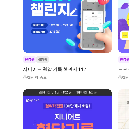
인증샷
배당형
인증
지니어트 혈압 기록 챌린지 14기
트로
챌린지 종료
챌린