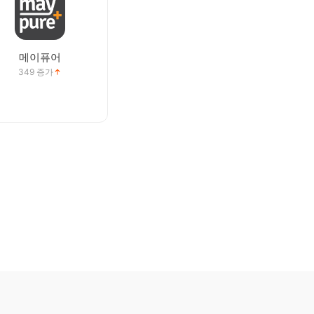
메이퓨어
349
증가