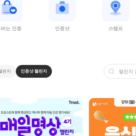
돈버는 인증
인증샷
스탬프
챌린지
인증샷 챌린지