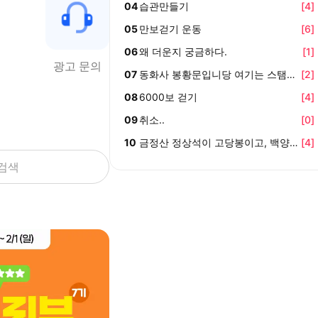
04
습관만들기
[
4
]
05
만보걷기 운동
[
6
]
06
왜 더운지 궁금하다.
[
1
]
광고 문의
07
동화사 봉황문입니당 여기는 스탬프가 
[
2
]
08
6000보 걷기
[
4
]
09
취소..
[
0
]
10
금정산 정상석이 고당봉이고, 백양산 정
[
4
]