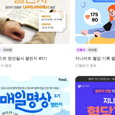
샷
배당형
인증샷
배당형
스트 명언필사 챌린지 41기
지니어트 혈압 기록 챌
지 종료
챌린지 종료