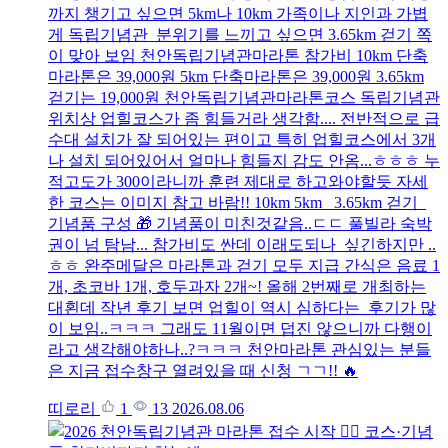
까지 챙기고 싶으면 5km나 10km 가족이나 지인과 가볍
게 독립기념관 분위기를 느끼고 싶으면 3.65km 걷기 쪽
이 맞아 보임 천안독립기념관마라톤 참가비 10km 단축
마라톤은 39,000원 5km 단축마라톤은 39,000원 3.65km
걷기는 19,000원 천안독립기념관마라톤코스 독립기념관
위치상 업힐코스가 좀 힘들거라 생각함.... 전반적으로 급
수대 설치가 잘 되어있는 편이고 특히 업힐코스에서 3개
나 설치 되어있어서 얼마나 힘들지 감도 안옴...ㅎㅎㅎ 누
적고도가 300이라니까 훈련 제대로 하고와야할듯 자세
한 코스는 이미지 참고 바람!! 10km 5km 3.65km 걷기
기념품 구성 🎁 기념품이 미친것같음..ㄷㄷ 풀빌라 숙박
권이 넘 탐남... 참가비도 싼데 이래도되나 싶긴하지만 ..
ㅎㅎ 완주메달은 마라톤과 걷기 모두 지급 간식은 음료 1
개, 초코바 1개, 호두과자 2개~! 올해 2번째로 개최하는
대횐데 작년 후기 보면 업힐이 역시 심하다는 후기가 많
이 보임..ㅋㅋㅋ 그래도 11월이면 덥진 않으니까 다행이
라고 생각해야하나..?ㅋㅋㅋ 천안마라톤 관심있는 분들
은 지금 접수창구 열려있을 때 신청 ㄱㄱ!! 🔥
띠로리
1
13
2026.08.06