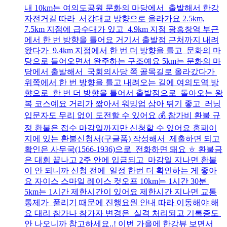
내 10km는 여의도공원 문화의 마당에서 출발해서 한강
자전거길 따라 서강대교 방향으로 올라가요 2.5km,
7.5km 지점에 급수대가 있고 4.9km 지점 광흥창역 부근
에서 한 번 방향을 틀어요 거기서 출발점 근처까지 내려
왔다가 9.4km 지점에서 한 번 더 방향을 틀고 문화의 마
당으로 들어오면서 완주하는 구조예요 5km는 문화의 마
당에서 출발해서 국회의사당 쪽 골목길로 올라갔다가
위쪽에서 한 번 방향을 틀고 내려오는 길에 여의도역 방
향으로 한 번 더 방향을 틀어서 출발점으로 돌아오는 왕
복 코스예요 거리가 짧아서 워밍업 삼아 뛰기 좋고 러닝
입문자도 무리 없이 도전할 수 있어요 💰 참가비 환불 규
정 환불은 접수 마감일까지만 신청할 수 있어요 홈페이
지에 있는 환불신청서(구글폼) 작성해서 제출하면 되고
확인은 사무국(1566-1936)으로 전화하면 돼요 ㅎ 환불금
은 대회 끝나고 2주 안에 입금되고 마감일 지나면 환불
이 안 되니까 신청 전에 일정 한번 더 확인하는 게 좋아
요 자이스 스마일 레이스 컷오프 10km는 1시간 30분
5km는 1시간 제한시간이 있어요 제한시간 지나면 교통
통제가 풀리기 때문에 진행요원 안내 따라 이동해야 해
요 대리 참가나 참가자 변경은 실격 처리되고 기록증도
안 나오니까 참고하세요..! 이번 가을에 한강뷰 보면서