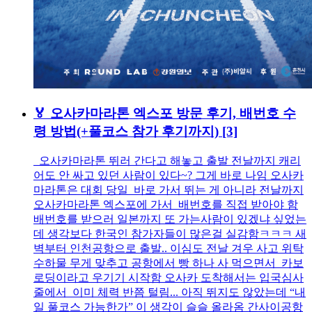
🏅 오사카마라톤 엑스포 방문 후기, 배번호 수
령 방법(+풀코스 참가 후기까지)
[3]
오사카마라톤 뛰러 간다고 해놓고 출발 전날까지 캐리
어도 안 싸고 있던 사람이 있다~? 그게 바로 나임 오사카
마라톤은 대회 당일 바로 가서 뛰는 게 아니라 전날까지
오사카마라톤 엑스포에 가서 배번호를 직접 받아야 함
배번호를 받으러 일본까지 또 가는사람이 있겠냐 싶었는
데 생각보다 한국인 참가자들이 많은걸 실감함ㅋㅋㅋ 새
벽부터 인천공항으로 출발.. 이심도 전날 겨우 사고 위탁
수하물 무게 맞추고 공항에서 빵 하나 사 먹으면서 카보
로딩이라고 우기기 시작함 오사카 도착해서는 입국심사
줄에서 이미 체력 반쯤 털림... 아직 뛰지도 않았는데 “내
일 풀코스 가능한가” 이 생각이 슬슬 올라옴 간사이공항