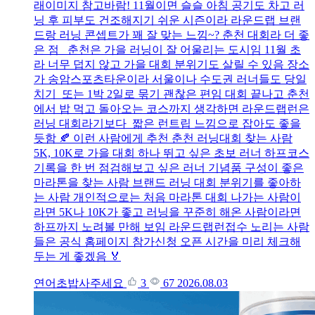
래이미지 참고바람! 11월이면 슬슬 아침 공기도 차고 러
닝 후 피부도 건조해지기 쉬운 시즌이라 라운드랩 브랜
드랑 러닝 콘셉트가 꽤 잘 맞는 느낌~? 춘천 대회라 더 좋
은 점 춘천은 가을 러닝이 잘 어울리는 도시임 11월 초
라 너무 덥지 않고 가을 대회 분위기도 살릴 수 있음 장소
가 송암스포츠타운이라 서울이나 수도권 러너들도 당일
치기 또는 1박 2일로 묶기 괜찮은 편임 대회 끝나고 춘천
에서 밥 먹고 돌아오는 코스까지 생각하면 라운드랩런은
러닝 대회라기보다 짧은 런트립 느낌으로 잡아도 좋을
듯함 🍂 이런 사람에게 추천 춘천 러닝대회 찾는 사람
5K, 10K로 가을 대회 하나 뛰고 싶은 초보 러너 하프코스
기록을 한 번 점검해보고 싶은 러너 기념품 구성이 좋은
마라톤을 찾는 사람 브랜드 러닝 대회 분위기를 좋아하
는 사람 개인적으로는 처음 마라톤 대회 나가는 사람이
라면 5K나 10K가 좋고 러닝을 꾸준히 해온 사람이라면
하프까지 노려볼 만해 보임 라운드랩런접수 노리는 사람
들은 공식 홈페이지 참가신청 오픈 시간을 미리 체크해
두는 게 좋겠음 🏅
연어초밥사주세요
3
67
2026.08.03