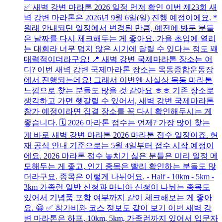
✅ 새벽 강변 마라톤 2026 일정 먼저 확인 이번 제23회 새
벽 강변 마라톤은 2026년 9월 6일(일) 진행 예정이에요. *
원래 안내되던 일정에서 변경된 만큼, 예전에 봐둔 분들
은 날짜를 다시 체크해두는 게 좋아요. 가을 초입에 열리
는 대회라 너무 덥지 않은 시기에 달릴 수 있다는 점도 꽤
매력적이더라구요! 📍 새벽 강변 국제마라톤 장소는 어
디? 이번 새벽 강변 국제마라톤 장소는 목동종합운동장
에서 진행되는데요! 그래서 이번엔 사실상 목동 마라톤
느낌으로 찾는 분들도 많을 것 같아요 ㅎㅎ 기존 장소로
생각하고 가면 헷갈릴 수 있어서, 새벽 강변 국제마라톤
참가 예정이라면 집결 장소를 꼭 다시 확인해두시는 게
좋습니다. 🗓️ 2026 마라톤 접수는 언제? 가장 많이 찾는
게 바로 새벽 강변 마라톤 2026 마라톤 접수 일정이죠. 현
재 공식 안내 기준으로는 5월 4일부터 접수 시작 예정이
에요. 2026 마라톤 접수 놓치기 싫은 분들은 미리 일정 메
모해두는 게 좋고, 인기 종목은 빨리 확인하는 분들도 많
더라구요. 종목은 이렇게 나뉘어요. - Half - 10km - 5km -
3km 가족런 일반 신청과 마니아 신청이 나뉘는 종목도
있어서 기념품 포함 여부까지 같이 체크해보는 게 좋아
요. 😀 ✅ 참가비와 코스 정보도 같이 보기 이번 새벽 강
변 마라톤은 하프, 10km, 5km, 가족런까지 있어서 입문자