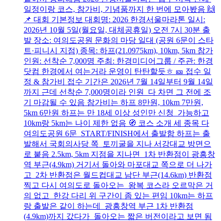
일정이랑 코스, 참가비, 기념품까지 한 번에 모아봤음 🙌
📌 대회 기본정보 대회명: 2026 한경서울마라톤 일시:
2026년 10월 5일(월요일, 대체공휴일) 오전 7시 30분 출
발 장소: 여의도공원 문화의 마당 일대 (공원 6문이 스타
트·피니시 지점) 종목: 하프(21.0975km), 10km, 5km 참가
인원: 선착순 7,000명 주최: 한경미디어그룹 / 주관: 한경
닷컴 한경에서 여는거라 운영이 탄탄할듯ㅎ 🎫 접수 일
정 & 참가비 접수 기간은 2026년 7월 14일부터 9월 14일
까지 근데 선착순 7,000명이라 인원 다 차면 그 전에 조
기 마감될 수 있음 참가비는 하프 8만원, 10km 7만원,
5km 6만원 하프는 만 18세 이상 성인만 신청 가능하고
10km랑 5km는 나이 제한 없음 🧭 코스 소개 세 종목 다
여의도공원 6문 START/FINISH에서 출발함 하프는 출
발해서 국회의사당 쪽 토끼굴을 지나 서강대교 방면으
로 붙음 2.5km, 5km 지점을 지나면 1차 반환점이 광흥창
역 부근(4.9km) 거기서 돌아와 마포대교 쪽으로 더 나가
고 2차 반환점은 월드컵대교 남단 부근(14.6km) 반환점
찍고 다시 여의도로 돌아오는 왕복 코스라 오르막은 거
의 없고 한강 다리 위 구간이 좀 있는 편임 10km는 하프
랑 출발은 같이 하는데 광흥창역 부근 1차 반환점
(4.9km)까지 갔다가 돌아오는 짧은 버전이라고 보면 됨