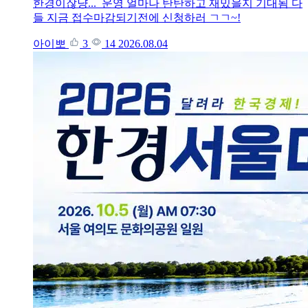
한경이잖냥... 운영 얼마나 탄탄하고 재밌을지 기대됨 다
들 지금 접수마감되기전에 신청하러 ㄱㄱ~!
아이뽀
3
14
2026.08.04