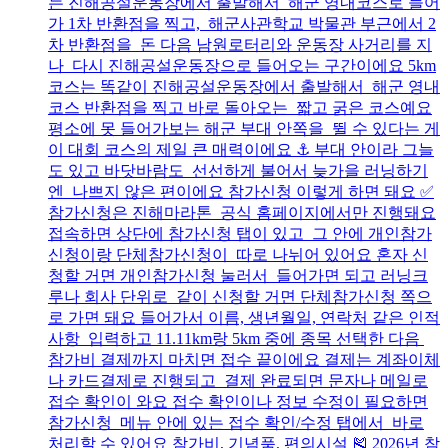
는 진해공설운동장에서 출발해서 해군 영내코스로 들어
가 1차 반환점을 찍고, 해군사관학교 박물관 부근에서 2
차 반환점을 돈 다음 남원로터리와 운동장 사거리를 지
나 다시 진해공설운동장으로 들어오는 구간이에요 5km
코스는 똑같이 진해공설운동장에서 출발해서 해군 영내
코스 반환점을 찍고 바로 돌아오는 짧고 굵은 코스예요
평소에 못 들어가보는 해군 부대 안쪽을 뛸 수 있다는 게
이 대회 코스의 제일 큰 매력이에요 ⚓ 부대 안이라 그늘
도 있고 바닷바람도 선선하게 불어서 늦가을 러닝하기
엔 나쁘지 않은 편이에요 참가신청 이렇게 하면 돼요 ✅
참가신청은 진해마라톤 공식 홈페이지에서만 진행돼요
접속하면 상단에 참가신청 탭이 있고 그 안에 개인참가
신청이랑 단체참가신청이 따로 나뉘어 있어요 혼자 신
청할 거면 개인참가신청 눌러서 들어가면 되고 러닝크
루나 회사 단위로 같이 신청할 거면 단체참가신청 쪽으
로 가면 돼요 들어가서 이름, 생년월일, 연락처 같은 인적
사항 입력하고 11.11km랑 5km 중에 종목 선택한 다음
참가비 결제까지 마치면 접수 끝이에요 결제는 계좌이체
나 카드결제로 진행되고 결제 완료되면 문자나 메일로
접수 확인이 와요 접수 확인이나 정보 수정이 필요하면
참가신청 메뉴 안에 있는 접수 확인/수정 탭에서 바로
처리할 수 있어요 참가비, 기념품, 편의시설 🎽 2026년 참