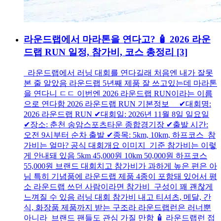
라운드랩에서 마라톤을 연다고? 🧴 2026 라운
드랩 RUN 일정, 참가비, 코스 총정리
[3]
라운드랩에서 러닝 대회를 연다길래 처음엔 내가 잘못
본 줄 알았음 라운드랩 5년째 제품 잘 쓰고있는데 마라톤
을 연다니 ㄷㄷ 이번엔 2026 라운드랩 RUN이라는 이름
으로 연다함 2026 라운드랩 RUN 기본정보 ✔대회명:
2026 라운드랩 RUN ✔대회일: 2026년 11월 8일 일요일
✔장소: 춘천 송암스포츠타운 종합경기장 ✔출발 시간:
오전 9시부터 순차 출발 ✔종목: 5km, 10km, 하프코스 참
가비는 얼마? 공식 대회개요 이미지 기준 참가비는 이렇
게 안내돼 있음 5km 45,000원 10km 50,000원 하프코스
55,000원 브랜드 대회치고 참가비가 과하게 높은 편은 아
님 특히 기념품에 라운드랩 제품 4종이 포함돼 있어서 평
소 라운드랩 쓰던 사람이라면 참가비 구성이 꽤 괜찮게
느껴질 수 있음 러닝 대회 참가비 내고 티셔츠, 메달, 간
식, 화장품 제품까지 받는 구조라 라운드랩런은 러너뿐
아니라 브랜드 팬들도 관심 가질 만함 🧴 라운드랩런 접