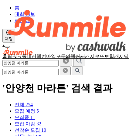
홈
대회 정보
커뮤니티
채팅
홈
팀워크
동네산책
런마일
모두의챌린지
캐시로또
보험
캐시딜
'안양천 마라톤' 검색 결과
전체
254
모집 예정
5
모집중
11
모집 마감
32
선착순 모집
10