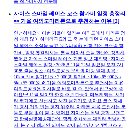
자이스 스마일 레이스 코스 참가비 일정 총정리
👀 가을 여의도마라톤으로 추천하는 이유
[2]
안녕하세요~! 이번 가을에 열리는 여의도에서 마라톤 엄
청 개최 많이 하더라구요?! 그 중 눈에 띄던 자이스 스마
일 레이스 소식을 들고 왔습니당👍 신청 전에 코스랑 참
가비, 일정 헷갈리시는 분들 많아서 오늘 한번에 정리해
봤어요 자이스 스마일 레이스 기본 정보 대회명 : 자이스
스마일 레이스 일정 : 2026년 11월 22일 일요일 오전 7시
30분 출발 장소 : 여의도공원 문화의 마당 일대 종목 :
10km, 5km 참가인원 : 7,000명 참가비 : 10km 65,000원 /
5km 55,000원 🍂 가을 여의도마라톤으로 추천하는 이유
여의도공원은 지하철로 바로 갈 수 있어서 접근성이 좋
아요!~! 11월 말이면 한강 주변 단풍이 마무리되는 시기
라 뛰기에도 선선하고 사진 남기기도 좋아요 코스 자체
가 경사 거의 없는 평지 위주라 마라톤 처음 도전하는 분
들도 부담 없이 뛸 수 있어요 자이스는 독일 광학 브랜드
고 한국실명예방재단이 함께 주최하는 대회라 러닝하면
서 눈 건강 캠페인 의미도 같이 담겨있어요 🗺️ 코스 안