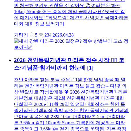
번 체크해보셔도 괜찮을 것 같아요 🙂 여러분은 하프,
10km, 5km 중 어느 종목이 제일 끌리시나요? 댓글로 같
이 얘기해봐요! "희망드림" 제23회 새벽강변 국제마라톤
대회 대회 정보 보러가기
기링기
5
234
2026.04.28
2026 천안독립기념관 마라톤 접수 시작 🏃‍♂️ 코
스·기념품·참가비까지 한눈에
[1]
천안 마라톤 찾는 분들 주목! 11월 한창 날씨 좋을 때 열
리는 천안 독립기념관 마라톤 정보 들고 왔습니다! 편의
상 반말체로 작성할게욧 💖 2026 천안독립기념관마라톤
기본정보 대회명은 제2회 천안독립기념관 마라톤대회
대회일은 2026년 11월 29일 일요일 대회장소는 천안 독
립기념관 겨레의집 출발 장소는 천안 독립기념관 겨레의
큰마당 종목은 세 가지 10km 단축마라톤 5km 단축마라
톤 3.65km 걷기 10km와 5km는 기록칩이 제공되는 마라
톤 종목이고 3.65km는 걷기 종목으로 운영됨. 기록 측정