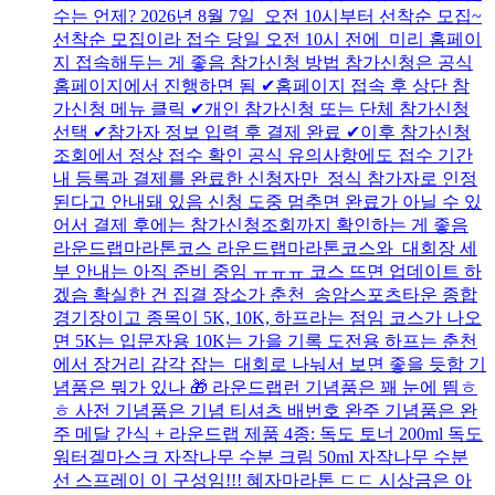
수는 언제? 2026년 8월 7일 오전 10시부터 선착순 모집~
선착순 모집이라 접수 당일 오전 10시 전에 미리 홈페이
지 접속해두는 게 좋음 참가신청 방법 참가신청은 공식
홈페이지에서 진행하면 됨 ✔홈페이지 접속 후 상단 참
가신청 메뉴 클릭 ✔개인 참가신청 또는 단체 참가신청
선택 ✔참가자 정보 입력 후 결제 완료 ✔이후 참가신청
조회에서 정상 접수 확인 공식 유의사항에도 접수 기간
내 등록과 결제를 완료한 신청자만 정식 참가자로 인정
된다고 안내돼 있음 신청 도중 멈추면 완료가 아닐 수 있
어서 결제 후에는 참가신청조회까지 확인하는 게 좋음
라운드랩마라톤코스 라운드랩마라톤코스와 대회장 세
부 안내는 아직 준비 중임 ㅠㅠㅠ 코스 뜨면 업데이트 하
겠슴 확실한 건 집결 장소가 춘천 송암스포츠타운 종합
경기장이고 종목이 5K, 10K, 하프라는 점임 코스가 나오
면 5K는 입문자용 10K는 가을 기록 도전용 하프는 춘천
에서 장거리 감각 잡는 대회로 나눠서 보면 좋을 듯함 기
념품은 뭐가 있나 🎁 라운드랩런 기념품은 꽤 눈에 띔ㅎ
ㅎ 사전 기념품은 기념 티셔츠 배번호 완주 기념품은 완
주 메달 간식 + 라운드랩 제품 4종: 독도 토너 200ml 독도
워터겔마스크 자작나무 수분 크림 50ml 자작나무 수분
선 스프레이 이 구성임!!! 혜자마라톤 ㄷㄷ 시상금은 아