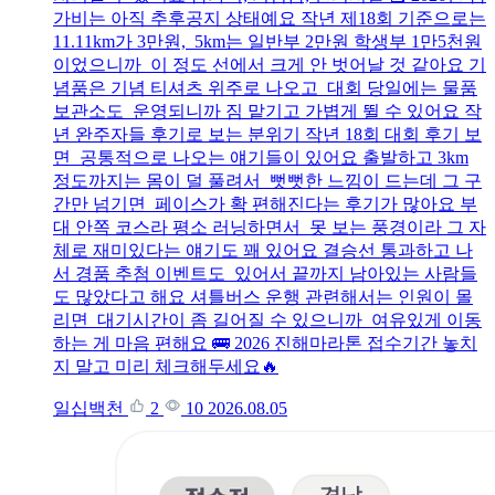
가비는 아직 추후공지 상태예요 작년 제18회 기준으로는
11.11km가 3만원, 5km는 일반부 2만원 학생부 1만5천원
이었으니까 이 정도 선에서 크게 안 벗어날 것 같아요 기
념품은 기념 티셔츠 위주로 나오고 대회 당일에는 물품
보관소도 운영되니까 짐 맡기고 가볍게 뛸 수 있어요 작
년 완주자들 후기로 보는 분위기 작년 18회 대회 후기 보
면 공통적으로 나오는 얘기들이 있어요 출발하고 3km
정도까지는 몸이 덜 풀려서 뻣뻣한 느낌이 드는데 그 구
간만 넘기면 페이스가 확 편해진다는 후기가 많아요 부
대 안쪽 코스라 평소 러닝하면서 못 보는 풍경이라 그 자
체로 재미있다는 얘기도 꽤 있어요 결승선 통과하고 나
서 경품 추첨 이벤트도 있어서 끝까지 남아있는 사람들
도 많았다고 해요 셔틀버스 운행 관련해서는 인원이 몰
리면 대기시간이 좀 길어질 수 있으니까 여유있게 이동
하는 게 마음 편해요 🚌 2026 진해마라톤 접수기간 놓치
지 말고 미리 체크해두세요🔥
일십백천
2
10
2026.08.05