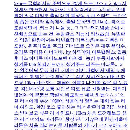
5km는 국회의사당 주변으로 짧게 도는 코스고 2.5km 지
점에서 반환해서 돌아오는데 실측거리는 5.4km로 안내
되어 있음 여의도 출발 대회 특성상 초반 스타트 구간은
좀 좁은 편이라 앞쪽에서 출발 못하면 첫 1km는 페이스
조절하면서 뛰는 게 나을 듯,,,ㅋㅋㅋ 🎁 기념품 안내 사
전배송으로 받는 건 뉴발란스 기능성 티셔츠랑 뉴발란
스 양말! 현장에서는 배번호랑 기록칩(5km는 기록칩 미
포함), 완주메달을 주고!! 간식으로 오리온 제주 용암수,
오리온 닥터유 에너지바, hy 하루야채 이온밸런스, 일동
후디스 하이뮨 아미노포텐 파워젤, 농심 누룽지팝까지
챙겨줌 bbb 웰컴키트까지 챙겨주는 퍼주는 마라톤...ㅎ
🏅 완주메달 무료 각인 서비스 이번 대회에서 제일 눈에
들어온 혜택은 완주메달 무료 각인 서비스 5km 빼고 하
프랑 10km 완주자는 메달에 이름이나 기록 같은 걸 무료
로 각인해준댕 보통 각인은 따로 유료 신청받는 대회가
많은데 이 부분은 확실히 비교되는 혜택인 듯ㅎㅎ ✅ 이
런 러너에게 추천 10월에 서울에서 열리는 대회 찾는 러
너 여의도, 한강 코스 좋아하는 러너 완주메달 각인 서비
스 받아보고 싶은 러너 하프나 10km 처음 도전해보고 싶
은 러너 여의도 마라톤이 항상 인기가많은데 한경서울마
라톤은 처음 열리는만큼 사람들의 기대가 크기도하고 또