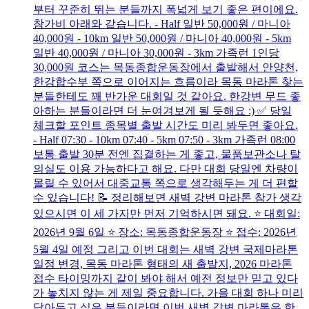
부터 꾸준히 뛰는 분들까지 폭넓게 보기 좋은 편이에요.
참가비 아래와 같습니다. - Half 일반 50,000원 / 마니아
40,000원 - 10km 일반 50,000원 / 마니아 40,000원 - 5km
일반 40,000원 / 마니아 30,000원 - 3km 가족런 1인당
30,000원 코스는 목동종합운동장에서 출발해서 안양천,
한강합수부 쪽으로 이어지는 흐름이라 목동 마라톤 찾는
분들한테도 꽤 반가운 대회일 것 같아요. 한강변 무드 좋
아하는 분들이라면 더 눈여겨보게 될 듯해요 :) ✅ 당일
체크할 포인트 종목별 출발 시간도 미리 봐두면 좋아요.
- Half 07:30 - 10km 07:40 - 5km 07:50 - 3km 가족런 08:00
보통 출발 30분 전엔 집결하는 게 좋고, 물품보관소나 탈
의실도 이용 가능하다고 해요. 다만 대회 당일엔 차량이
몰릴 수 있어서 대중교통 쪽으로 생각해두는 게 더 편할
수 있습니다! 📝 정리해보면 새벽 강변 마라톤 참가 생각
있으시면 이 세 가지만 먼저 기억하시면 돼요. ⭐ 대회일:
2026년 9월 6일 ⭐ 장소: 목동종합운동장 ⭐ 접수: 2026년
5월 4일 예정 그리고 이번 대회는 새벽 강변 국제마라톤
일정 변경, 목동 마라톤 형태의 새 출발지, 2026 마라톤
접수 타이밍까지 같이 봐야 해서 예전 정보만 믿고 있다
가 놓치지 않는 게 제일 중요합니다. 가을 대회 하나 미리
담아두고 싶은 분들이라면 이번 새벽 강변 마라톤은 한