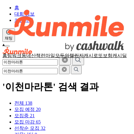
홈
대회 정보
커뮤니티
채팅
홈
팀워크
동네산책
런마일
모두의챌린지
캐시로또
보험
캐시딜
'이천마라톤' 검색 결과
전체
138
모집 예정
20
모집중
21
모집 마감
65
선착순 모집
32