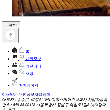
더보기
홈
대회정보
커뮤니티
채팅
마이페이지
이용약관
개인정보처리방침
대표자 : 송승근, 박정신
㈜넛지헬스케어주식회사
사업자등록
번호 : 849-88-00418
서울특별시 강남구 역삼로1길8 넛지캠퍼
스 빌딩