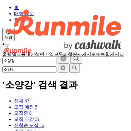
홈
대회 정보
커뮤니티
채팅
홈
팀워크
동네산책
런마일
모두의챌린지
캐시로또
보험
캐시딜
'소양강' 검색 결과
전체
57
모집 예정
5
모집중
8
모집 마감
31
선착순 모집
12