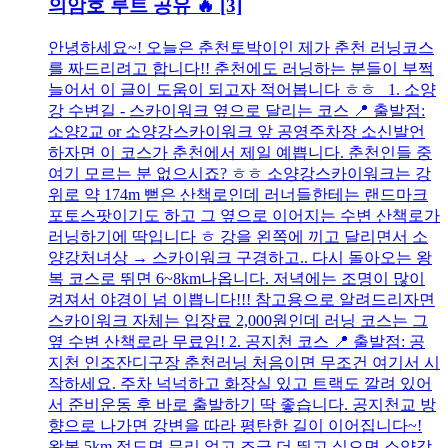
의암호 루트 공유 🔥
[3]
안녕하세요~! 오늘은 춘천토박이인 제가 춘천 러닝코스
를 짜드리려고 합니다!! 춘천에도 러닝하는 분들이 부쩍
늘어서 이 글이 도움이 되고자 적어봅니다 ㅎㅎ 1. 소양
강 수변길 - 스카이워크 옆으로 달리는 코스 📍 출발점:
소양2교 or 소양강스카이워크 앞 공영주차장 소신발언
하자면 이 코스가 춘천에서 제일 예쁩니다. 춘천인들 중
여기 모르는 분 없으시죠? ㅎㅎ 소양강스카이워크는 강
위로 약 174m 뻗은 산책로인데 러너들한테는 랜드마크
포토스팟이기도 하고 그 옆으로 이어지는 수변 산책로가
러닝하기에 딱입니다 ㅎ 강을 왼쪽에 끼고 달리면서 소
양강처녀상 → 스카이워크 구경하고.. 다시 돌아오는 왕
복 코스로 뛰면 6~8km나옵니다. 저녁에는 조명이 많이
켜져서 야경이 넘 이쁩니다!!! 참고용으로 알려드리자면
스카이워크 자체는 입장료 2,000원인데 러닝 코스는 그
옆 수변 산책로라 무료임! 2. 공지천 코스 📍 출발점: 공
지천 인조잔디구장 춘천러닝 처음이면 무조건 여기서 시
작하세요. 주차 넉넉하고 화장실 있고 트랙도 깔려 있어
서 준비운동 후 바로 출발하기 딱 좋습니다. 공지천교 방
향으로 나가면 강변을 따라 평탄한 길이 이어집니다~!
왕복 5km 정도면 무리 없고 조금 더 뛰고 싶으면 소양강