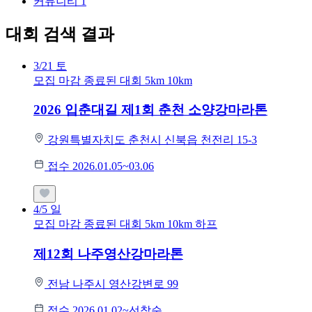
커뮤니티
1
대회 검색 결과
3/21
토
모집 마감
종료된 대회
5km
10km
2026 입춘대길 제1회 춘천 소양강마라톤
강원특별자치도 춘천시 신북읍 천전리 15-3
접수 2026.01.05~03.06
4/5
일
모집 마감
종료된 대회
5km
10km
하프
제12회 나주영산강마라톤
전남 나주시 영산강변로 99
접수 2026.01.02~선착순