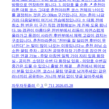
방향으로 연장하면 됩니다. 3. 의암호 풀 순환 📍 춘천마
라톤 대회 코스 그대로 춘천마라톤 코스 전체의 난이도
를 결정하는 것은 25~30km 구간입니다. 저는 춘마 나갈
거라 다음달부터 여기서 연습예정입니다 ㅎ 대회 전에
최소 한 번은 이 구간 직접 경험해보는 게 진짜 도움 됩니
다. bb 경관이 아름다운 전반부에서 리듬이 자연스럽게
올라가고 풍경이 사라진 후반부에서 체력 고갈이 겹치는
구조입니다. 춘천마라톤이 "전반을 잘 달리면 후반이 무
너진다" 는 말이 많이 나오는 이유입니다ㅠ 춘천 러닝 소
소한 꿀팁 주차 - 공지천 공영주차장 기준으로 잡으면 어
디든 연결 가능 - 주말 아침엔 일찍 가야 자리 있음 화장
실 - 공지천, 소양강 수변 다 화장실 있음 - 의암호 수변길
중간은 드물 수 있으니 출발 전 해결 춘천에서 뛰어보
신 분들 있으시면 코스나 꿀팁 댓글로 남겨주세요! 같은
러너끼리 공유하는 거니까 부담 없이 댓글 달아주세욤
자두자두졸려
3
711
2026.05.28