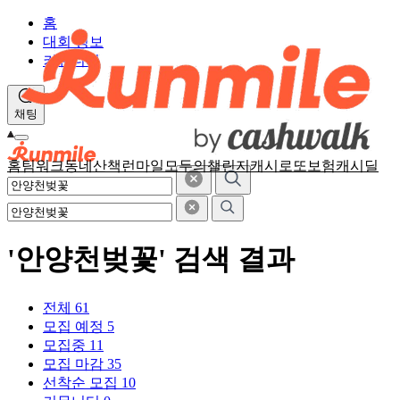
홈
대회 정보
커뮤니티
채팅
홈
팀워크
동네산책
런마일
모두의챌린지
캐시로또
보험
캐시딜
'안양천벚꽃' 검색 결과
전체
61
모집 예정
5
모집중
11
모집 마감
35
선착순 모집
10