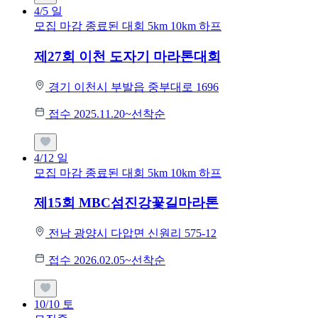
4/5
일
모집 마감
종료된 대회
5km
10km
하프
제27회 이천 도자기 마라톤대회
경기 이천시 부발읍 중부대로 1696
접수 2025.11.20~선착순
4/12
일
모집 마감
종료된 대회
5km
10km
하프
제15회 MBC섬진강꽃길마라톤
전남 광양시 다압면 신원리 575-12
접수 2026.02.05~선착순
10/10
토