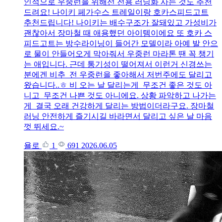
인적으로 우중런을 위해선 전용 러닝화 사는 것도 추천
드려요! 나이키 페가수스 트레일이랑 호카스피드고트
추천드립니다! 나이키는 배수구조가 잘돼있고 가성비가
괜찮아서 장마철 때 애용했던 아이템이에요 또 호카 스
피드고트는 방수라이닝이 들어간 모델이라 아예 발 안으
로 물이 안들어오게 막아줘서 우중런 마라톤 땐 꼭 챙기
는 애입니다. 근데 통기성이 떨어져서 이런거 신경쓰는
분에겐 비추 전 우중런을 좋아해서 저번주에도 달리고
왔습니다..ㅎ 비 오는 날 달리는게 무조건 좋은 것도 아
니고 무조건 나쁜 것도 아니에요. 상황 파악하고 나가는
게 결국 오래 건강하게 달리는 방법이더라구요. 장마철
러닝 안전하게 즐기시길 바라면서 달리고 싶은 날 마음
껏 뛰세요.~
욜로
1
691
2026.06.05