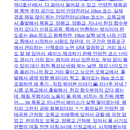
역(2호선)에서 다 걸어서 들어갈 수 있고 안양천 체육공
원 쪽엔 주차 공간도 있어 안양천러닝 10km 코스, 실제
경로 제일 많이 뛰는 안양천러닝10km 코스는 오목교에
서 출발해서 목동교, 양평교, 양화교 지나서 한강 합수부
까지 갔다가 선유도공원 쪽에서 반환하는 방식이야 편
도로는 4km 정도고 왕복하면 10km 살짝 넘게 나와 신정
교 쪽에서 시작하는 사람도 많은데 이 구간은 영등포구
에서 관리하는 산책로라 노면 상태 깔끔하고 거리 표시
도 잘 돼 있어서 페이스 체크하기 편해 안양천 코스 난이
도 경사가 거의 없는 평지라 러닝 입문자도 부담 없이 뛸
수 있어 대신 하천 특성상 바람 부는 날엔 체감 난이도가
좀 올라가니까 참고 거리 줄이고 싶으면 오목교에서 출
발해서 광명 방향 뱀쇠다리 찍고 돌아오는 8km 코스로
조절하면 돼 후기 - 직접 뛰어본 이야기 🌇 지난주 저녁 7
시쯤 오목교에서 출발해서 한강 합수부까지 갔다 왔는
데 해질 무렵이라 노을이 물 위에 비치는 게 진짜 예뻤
어..... bb 목동교 지나면서 페이스가 살짝 떨어졌는데 평
지라 그런지 금방 회복되더라 ㅋㅋ 화장실은 안양천 생
태공원 근처랑 오목교 아래쪽에 있어서 급할 때 걱정 없
었고 편의점도 오목교, 양평교 근처에 있어서 물 사기도
편했어 며칠 전엔 아침 6시에 신정교에서 시작해봤는데