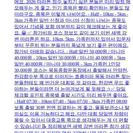
에요. 2026 마라톤 접수 놓치기 싫은 분들은 미리 일정 메
모해두는 게 좋고, 인기 종목은 빨리 확인하는 분들도 많
더라구요. 종목은 이렇게 나뉘어요. - Half - 10km - 5km -
3km 가족런 일반 신청과 마니아 신청이 나뉘는 종목도
있어서 기념품 포함 여부까지 같이 체크해보는 게 좋아
요. 😀 ✅ 참가비와 코스 정보도 같이 보기 이번 새벽 강
변 마라톤은 하프, 10km, 5km, 가족런까지 있어서 입문자
부터 꾸준히 뛰는 분들까지 폭넓게 보기 좋은 편이에요.
참가비 아래와 같습니다. - Half 일반 50,000원 / 마니아
40,000원 - 10km 일반 50,000원 / 마니아 40,000원 - 5km
일반 40,000원 / 마니아 30,000원 - 3km 가족런 1인당
30,000원 코스는 목동종합운동장에서 출발해서 안양천,
한강합수부 쪽으로 이어지는 흐름이라 목동 마라톤 찾는
분들한테도 꽤 반가운 대회일 것 같아요. 한강변 무드 좋
아하는 분들이라면 더 눈여겨보게 될 듯해요 :) ✅ 당일
체크할 포인트 종목별 출발 시간도 미리 봐두면 좋아요.
- Half 07:30 - 10km 07:40 - 5km 07:50 - 3km 가족런 08:00
보통 출발 30분 전엔 집결하는 게 좋고, 물품보관소나 탈
의실도 이용 가능하다고 해요. 다만 대회 당일엔 차량이
몰릴 수 있어서 대중교통 쪽으로 생각해두는 게 더 편할
수 있습니다! 📝 정리해보면 새벽 강변 마라톤 참가 생각