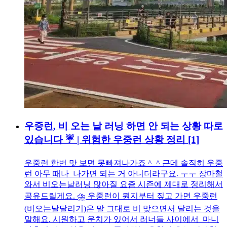
우중런, 비 오는 날 러닝 하면 안 되는 상황 따로
있습니다 ☔ | 위험한 우중런 상황 정리
[1]
우중런 한번 맛 보면 못빠져나가죠 ^_^ 근데 솔직히 우중
런 아무 때나 나가면 되는 거 아니더라구요. ㅜㅜ 장마철
와서 비오는날러닝 많아질 요즘 시즌에 제대로 정리해서
공유드릴게요. ⛈ 우중런이 뭔지부터 짚고 가면 우중런
(비오는날달리기)은 말 그대로 비 맞으면서 달리는 것을
말해요. 시원하고 운치가 있어서 러너들 사이에서 마니