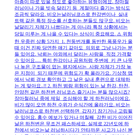
아층이 따로 있을 정도로 좋아하는 유형이에요. 장마철
러닝이나 가을 빗속 달리기 등 계절마다 즐기는 방식도
조금씩 달라요. 비오는날러닝코스로 한강변이나 실내
트랙 같은 특정 장소를 선호하는 분들도 많구요. 비오는
날달리기 자체가 나쁘다는 게 아니라 특정 상황에서는
당일 미루는 게 나을 수 있다는 상식이 중요해요. ⚠️ 위험
한 우중런 상황 5가지 1. 천둥번개를 동반한 폭풍우가 올
때 이건 진짜 당연한 얘기 같아도 의외로 그냥 나가는 분
들 있어요. 낙뢰는 야외에서 달리는 사람을 직접 가격할
수 있어요..... 특히 한강이나 공원처럼 주변에 키 큰 나무
나 높은 구조물이 없는 평지에서는 사람 자체가 가장 높
은 지점이 되기 때문에 위험도가 확 올라가요. 기상청 앱
에서 낙뢰 경보 확인하고 그 날은 실내 훈련으로 대체하
는 게 맞아요..!! 2. 하천 범람 위험이 있는 날 한강, 탄천,
안양천 같은 하천변 러닝코스 즐기시는 분들 많으시죠?
장마철러닝 중에 제일 조심해야 할 게 하천러닝이에요.
비가 많이 오면 하천 수위가 순식간에 올라가요. 비오는
날러닝코스로 하천변 선택하면 갑자기 잠기거나 고립될
수 있어요. 홍수 예보가 있거나 며칠째 강한 비가 이어진
날은 하천변은 무조건 패스하세요. 실제로 22년도에 하
천에서 비오는날 러닝하시다가 안타까운 사고가 나신 분