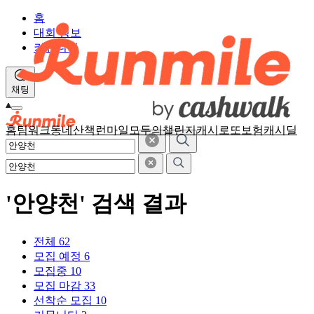
홈
대회 정보
커뮤니티
채팅
홈
팀워크
동네산책
런마일
모두의챌린지
캐시로또
보험
캐시딜
'안양천' 검색 결과
전체
62
모집 예정
6
모집중
10
모집 마감
33
선착순 모집
10