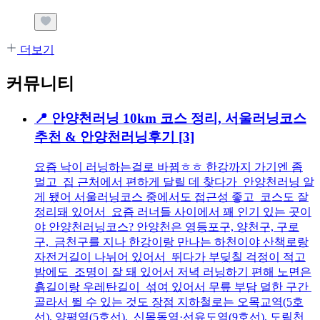
더보기
커뮤니티
📍 안양천러닝 10km 코스 정리, 서울러닝코스
추천 & 안양천러닝후기
[3]
요즘 낙이 러닝하는걸로 바뀜ㅎㅎ 한강까지 가기엔 좀
멀고 집 근처에서 편하게 달릴 데 찾다가 안양천러닝 알
게 됐어 서울러닝코스 중에서도 접근성 좋고 코스도 잘
정리돼 있어서 요즘 러너들 사이에서 꽤 인기 있는 곳이
야 안양천러닝코스? 안양천은 영등포구, 양천구, 구로
구, 금천구를 지나 한강이랑 만나는 하천이야 산책로랑
자전거길이 나뉘어 있어서 뛰다가 부딪칠 걱정이 적고
밤에도 조명이 잘 돼 있어서 저녁 러닝하기 편해 노면은
흙길이랑 우레탄길이 섞여 있어서 무릎 부담 덜한 구간
골라서 뛸 수 있는 것도 장점 지하철로는 오목교역(5호
선), 양평역(5호선), 신목동역·선유도역(9호선), 도림천