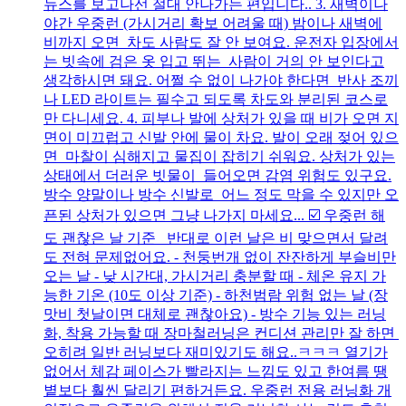
뉴스를 보고나선 절대 안나가는 편입니다.. 3. 새벽이나
야간 우중런 (가시거리 확보 어려울 때) 밤이나 새벽에
비까지 오면 차도 사람도 잘 안 보여요. 운전자 입장에서
는 빗속에 검은 옷 입고 뛰는 사람이 거의 안 보인다고
생각하시면 돼요. 어쩔 수 없이 나가야 한다면 반사 조끼
나 LED 라이트는 필수고 되도록 차도와 분리된 코스로
만 다니세요. 4. 피부나 발에 상처가 있을 때 비가 오면 지
면이 미끄럽고 신발 안에 물이 차요. 발이 오래 젖어 있으
면 마찰이 심해지고 물집이 잡히기 쉬워요. 상처가 있는
상태에서 더러운 빗물이 들어오면 감염 위험도 있구요.
방수 양말이나 방수 신발로 어느 정도 막을 수 있지만 오
픈된 상처가 있으면 그냥 나가지 마세요... ☑️ 우중런 해
도 괜찮은 날 기준 반대로 이런 날은 비 맞으면서 달려
도 전혀 문제없어요. - 천둥번개 없이 잔잔하게 부슬비만
오는 날 - 낮 시간대, 가시거리 충분할 때 - 체온 유지 가
능한 기온 (10도 이상 기준) - 하천범람 위험 없는 날 (장
맛비 첫날이면 대체로 괜찮아요) - 방수 기능 있는 러닝
화, 착용 가능할 때 장마철러닝은 컨디션 관리만 잘 하면
오히려 일반 러닝보다 재미있기도 해요..ㅋㅋㅋ 열기가
없어서 체감 페이스가 빨라지는 느낌도 있고 한여름 땡
볕보다 훨씬 달리기 편하거든요. 우중런 전용 러닝화 개