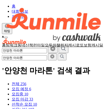
홈
대회 정보
커뮤니티
채팅
홈
팀워크
동네산책
런마일
모두의챌린지
캐시로또
보험
캐시딜
'안양천 마라톤' 검색 결과
전체
256
모집 예정
6
모집중
10
모집 마감
33
선착순 모집
10