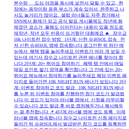
분수랑 도심 야경을 동시에 보면서 달릴 수 있고, 현
장에는 음악이랑 응원 부스가 계속 있어서 완주하고 나
서도 놀거리가 많아요. 셀럽 러너들도 자주 참가해서
SNS에서 화제가 되고 공식 발표 게시물에도 작년에 화
제였던 코스가 올해도 이어진다는 내용이 있을 정도로
재작년, 작년 모두 반응이 뜨거웠던 대회예요 🔥 잠수교
10k 나이트런 접수 방법 1단계: 신한 슈퍼SOL 접속 먼
저 신한 슈퍼SOL 앱에 접속합니다 로그인한 뒤 하단 메
뉴에서 혜택 탭을 눌러주세요 이벤트가 여러 개 보일 수
있는데 여기서 잠수교 나이트런 관련 배너를 찾아야 합
니다 2단계: 20+ 뛰어요 참여하기 혜택 탭 안에서 매일
매일 포인트 쌓기 영역을 확인합니다 그 안에 있는 20+
뛰어요 메뉴에서 참여하기를 눌러주세요 해당 이벤트 페
이지로 들어가면 10K NIGHT RUN 배너가 보입니다 3단
계: 이벤트 참여하고 코드 발급 10K NIGHT RUN 배너
를 누른 뒤 이벤트 참여를 진행하면 참가 코드가 발급됩
니다 이 코드가 있어야 러너블 앱에서 신청을 마무리할
수 있습니다 코드 발급 후 바로 캡처해두거나 복사해두
는 걸 추천합니다 📌 4단계 러너블 앱에 코드 등록 이제
러너블 앱에 접속합니다 잠수교 나이트런 신청 페이지로
들어간 뒤 슈퍼SOL에서 발급받은 참가 코드를 등록하면