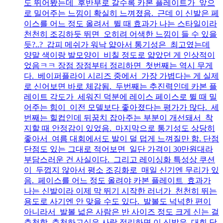
도 뛰어봤는데 후반부로 갈수록 카본 플레이트가 앞으
로 밀어주는 느낌이 확실히 느껴졌음. 근데 이 신발은 페
이스를 어느 정도 올려서 뛸 때 효과가 나는 스타일이라
천천히 조깅하듯 뛰면 오히려 어색한 느낌이 들 수 있을
듯?..? 갑피 메쉬가 워낙 얇아서 통기성은 최고였는데
양말 색이랑 발모양이 비칠 정도로 얇았던 게 인상적이
었음ㅋㅋ 장점 장점부터 정리하면 첫번째는 역시 무게
다. 베이퍼플라이 시리즈 중에서 가장 가볍다는 게 실제
로 신어보면 바로 체감됨. 두번째는 추진력인데 카본 플
레이트 각도가 세워진 덕분에 레이스 페이스로 뛸 때 밀
어주는 힘이 이전 모델보다 좋아졌다는 평가가 많다. 세
번째는 힐컵인데 뒤꿈치 잡아주는 부분이 개선돼서 착
지할 때 안정감이 있었음. 마지막으로 통기성도 상당히
좋아서 여름 대회에서도 발이 덜 덥게 느껴질만 함. 단점
단점도 있는 그대로 적어보면 일단 가격이 30만원대라
부담스러운 건 사실이다. 그리고 레이싱화 특성상 쿠션
이 두껍지 않아서 평소 조깅화로 매일 신기엔 무리가 있
음. 페이스를 어느 정도 올려야 카본 플레이트 효과가
나는 신발이라 이제 막 뛰기 시작한 러너가 천천히 뛰는
용도로 사기엔 안 맞을 수도 있다. 발볼도 넉넉한 편이
아니라서 발볼 넓은 사람은 반 사이즈 정도 크게 신는 걸
추천함. 추천하고싶은 사람 정리하면 이 신발은 대회 당