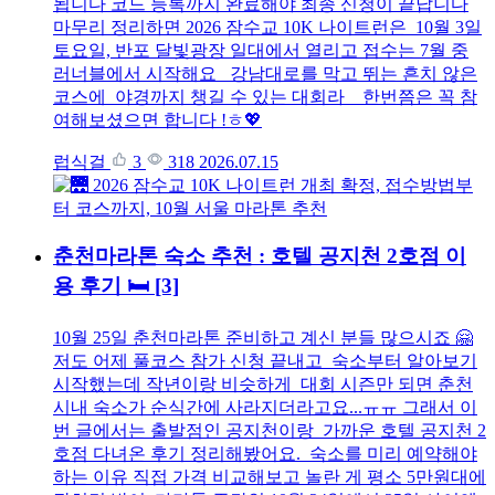
됩니다 코드 등록까지 완료해야 최종 신청이 끝납니다
마무리 정리하면 2026 잠수교 10K 나이트런은 10월 3일
토요일, 반포 달빛광장 일대에서 열리고 접수는 7월 중
러너블에서 시작해요 강남대로를 막고 뛰는 흔치 않은
코스에 야경까지 챙길 수 있는 대회라 한번쯤은 꼭 참
여해보셨으면 합니다 !ㅎ💖
럽식걸
3
318
2026.07.15
춘천마라톤 숙소 추천 : 호텔 공지천 2호점 이
용 후기 🛏
[3]
10월 25일 춘천마라톤 준비하고 계신 분들 많으시죠 🤗
저도 어제 풀코스 참가 신청 끝내고 숙소부터 알아보기
시작했는데 작년이랑 비슷하게 대회 시즌만 되면 춘천
시내 숙소가 순식간에 사라지더라고요...ㅠㅠ 그래서 이
번 글에서는 출발점인 공지천이랑 가까운 호텔 공지천 2
호점 다녀온 후기 정리해봤어요. 숙소를 미리 예약해야
하는 이유 직접 가격 비교해보고 놀란 게 평소 5만원대에