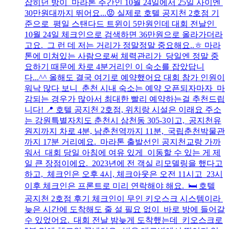
잡히던 방이 마라톤 주간인 10월 24일에서 25일 사이엔
30만원대까지 뛰어요...😡 실제로 호텔 공지천 2호점 기
준으로 평일 스탠다드 트윈이 5만원인데 대회 전날인
10월 24일 체크인으로 검색하면 36만원으로 올라가더라
고요. 그 런 데 저는 거리가 정말정말 중요해요..ㅎ 마라
톤에 미쳐있는 사람으로써 체력관리가 당일엔 정말 중
요하기 때문에 차로 4분거리인 이 숙소를 잡았답니
다...^^ 올해도 결국 여기로 예약했어요 대회 참가 인원이
워낙 많다 보니 춘천 시내 숙소는 예약 오픈되자마자 마
감되는 경우가 많아서 최대한 빨리 예약하는걸 추천드립
니다! 📍 호텔 공지천 2호점, 위치랑 시설은 이래요 주소
는 강원특별자치도 춘천시 삼천동 305-3이고, 공지천유
원지까지 차로 4분, 남춘천역까지 11분, 국립춘천박물관
까지 17분 거리예요. 마라톤 출발선인 공지천교랑 가까
워서 대회 당일 아침에 여유 있게 이동할 수 있는 게 제
일 큰 장점이에요. 2023년에 전 객실 리모델링을 했다고
하고, 체크인은 오후 4시, 체크아웃은 오전 11시고 23시
이후 체크인은 프론트로 미리 연락해야 해요. 🛏 호텔
공지천 2호점 후기 체크인이 무인 키오스크 시스템이라
늦은 시간에 도착해도 줄 설 필요 없이 바로 방에 들어갈
수 있었어요. 대회 전날 밤늦게 도착했는데 키오스크로