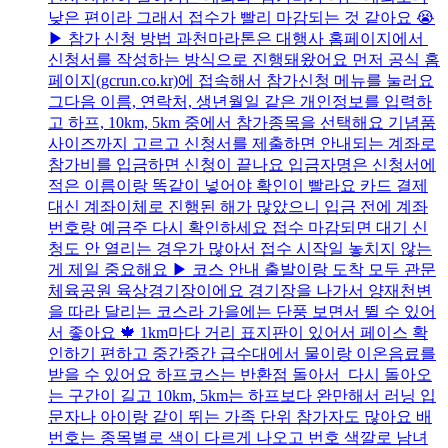
낮은 편이라 그래서 접수가 빨리 마감되는 것 같아요 😭
▶ 참가 신청 방법 과천마라톤은 대행사 홈페이지에서
신청서를 작성하는 방식으로 진행돼왔어요 먼저 공식 홈
페이지(gcrun.co.kr)에 접속해서 참가신청 메뉴를 눌러요
그다음 이름, 연락처, 생년월일 같은 개인정보를 입력하
고 하프, 10km, 5km 중에서 참가종목을 선택해요 기념품
사이즈까지 고르고 신청서를 제출하면 안내되는 계좌로
참가비를 입금하면 신청이 끝나요 입금자명은 신청서에
적은 이름이랑 똑같이 넣어야 확인이 빨라요 카드 결제
대신 계좌이체로 진행된 해가 많았으니 입금 전에 계좌
번호랑 예금주 다시 확인하세요 접수 마감되면 대기 신
청도 안 열리는 경우가 많아서 접수 시작일 놓치지 않는
게 제일 중요해요 ▶ 코스 안내 출발이랑 도착 모두 관문
체육공원 육상경기장이에요 경기장을 나가서 양재천변
을 따라 달리는 코스라 가을에는 단풍 보면서 뛸 수 있어
서 좋아요 🍁 1km마다 거리 표지판이 있어서 페이스 확
인하기 편하고 중간중간 급수대에서 물이랑 이온음료를
받을 수 있어요 하프코스는 반환점 돌아서 다시 돌아오
는 구간이 길고 10km, 5km는 하프보다 완만해서 러닝 입
문자나 아이랑 같이 뛰는 가족 단위 참가자도 많아요 배
번호는 종목별로 색이 다르게 나오고 번호 색깔로 남녀