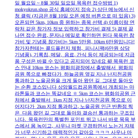
일 월요일 ~ 8월 30일 일요일 목욕런 접수방법 1)
mokyokrun.shop 공식 홈페이지 접속 2) 상단 메뉴에서 신
청 클릭 (지금은 8월 10일 오픈 예정 버튼으로 떠 있음) 3)
오픈되면 5km, 10km 중 원하는 종목 선택 4) 이름이랑 연
락처 같은 참가자 정보 입력하고 참가비 결제 5) 결제 끝
나면 접수 완료, 문자나 메일로 확인하면 된다 목욕런 참
가비 및 기념품 참가비는 5km 5만원, 10km 6만원입니다!
참가자한테는 콜드플런지 체험, 피니시팩(6만원 상당
기념품), 기록칩, 메달, 음료, 간식 등이 제공되는데 지급
품 구성은 바뀔 수 있다고 공지되어 있네요 🛀 목욕런 코
스 안내 10km 코스는 평화의광장에서 출발해서 평화의
공원 쪽으로 빠졌다가 하늘공원 옆길 지나 난지천공원
통과하고 노을공원을 크게 돌아 왔던 길 그대로 돌아오
는 순환 코스입니다 상암월드컵공원쪽에서 개최되는 마
라톤들과 코스는 똑같네요 ㅎ 5km 코스는 평화의공원 근
처에서 출발해서 1km 지점 지나 난지천공원 쪽으로 이
어지다가 2km 지점 통과하고, 노을공원 인근 반환점 찍
은 다음 왔던 길 그대로 돌아와 결승선 통과하는 구조입
니다. 목욕런만의 특별한 포인트 뛰고 나서 바로 목욕 부
스에서 몸 녹이고, 사우나 마켓 구경하면서 노는거 자체
가 너무 신기하고 매력적인거 같아요 ㅋㅋㅋ 사우나 마