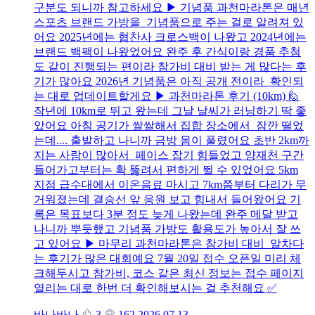
구분도 되니까 참고하세요 ▶ 기념품 과천마라톤은 매년
스포츠 브랜드 가방을 기념품으로 주는 걸로 알려져 있
어요 2025년에는 협찬사 크로스백이 나왔고 2024년에는
브랜드 백팩이 나왔었어요 완주 후 간식이랑 경품 추첨
도 같이 진행되는 편이라 참가비 대비 받는 게 많다는 후
기가 많아요 2026년 기념품은 아직 공개 전이라 확인되
는 대로 업데이트할게요 ▶ 과천마라톤 후기 (10km) 🙋
작년에 10km로 뛰고 왔는데 그날 날씨가 러닝하기 딱 좋
았어요 아침 공기가 쌀쌀해서 집합 장소에서 잠깐 떨었
는데.... 출발하고 나니까 금방 몸이 풀렸어요 초반 2km까
지는 사람이 많아서 페이스 잡기 힘들었고 양재천 구간
들어가고부터는 확 뚫려서 편하게 뛸 수 있었어요 5km
지점 급수대에서 이온음료 마시고 7km쯤부터 다리가 무
거워졌는데 결승선 앞 응원 보고 힘내서 들어왔어요 기
록은 목표보다 3분 정도 늦게 나왔는데 완주 메달 받고
나니까 뿌듯했고 기념품 가방도 활용도가 높아서 잘 쓰
고 있어요 ▶ 마무리 과천마라톤은 참가비 대비 알차다
는 후기가 많은 대회예요 7월 20일 접수 오픈일 미리 체
크해두시고 참가비, 코스 같은 최신 정보는 접수 페이지
열리는 대로 한번 더 확인해보시는 걸 추천해요 ✅
바나바나
3
162
2026.07.13