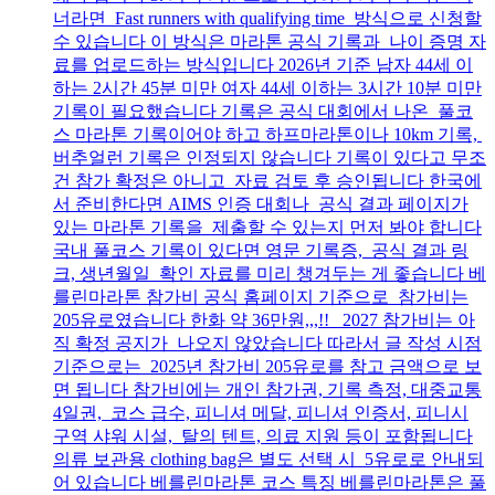
너라면 Fast runners with qualifying time 방식으로 신청할
수 있습니다 이 방식은 마라톤 공식 기록과 나이 증명 자
료를 업로드하는 방식입니다 2026년 기준 남자 44세 이
하는 2시간 45분 미만 여자 44세 이하는 3시간 10분 미만
기록이 필요했습니다 기록은 공식 대회에서 나온 풀코
스 마라톤 기록이어야 하고 하프마라톤이나 10km 기록,
버추얼런 기록은 인정되지 않습니다 기록이 있다고 무조
건 참가 확정은 아니고 자료 검토 후 승인됩니다 한국에
서 준비한다면 AIMS 인증 대회나 공식 결과 페이지가
있는 마라톤 기록을 제출할 수 있는지 먼저 봐야 합니다
국내 풀코스 기록이 있다면 영문 기록증, 공식 결과 링
크, 생년월일 확인 자료를 미리 챙겨두는 게 좋습니다 베
를린마라톤 참가비 공식 홈페이지 기준으로 참가비는
205유로였습니다 한화 약 36만원,,,!! 2027 참가비는 아
직 확정 공지가 나오지 않았습니다 따라서 글 작성 시점
기준으로는 2025년 참가비 205유로를 참고 금액으로 보
면 됩니다 참가비에는 개인 참가권, 기록 측정, 대중교통
4일권, 코스 급수, 피니셔 메달, 피니셔 인증서, 피니시
구역 샤워 시설, 탈의 텐트, 의료 지원 등이 포함됩니다
의류 보관용 clothing bag은 별도 선택 시 5유로로 안내되
어 있습니다 베를린마라톤 코스 특징 베를린마라톤은 풀