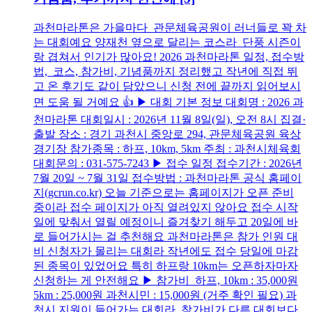
과천마라톤은 가을마다 관문체육공원이 러너들로 꽉 차
는 대회예요 양재천 옆으로 달리는 코스라 단풍 시즌이
랑 겹쳐서 인기가 많아요! 2026 과천마라톤 일정, 접수방
법, 코스, 참가비, 기념품까지 정리했고 작년에 직접 뛰
고 온 후기도 같이 담았으니 신청 전에 끝까지 읽어보시
면 도움 될 거예요 👍 ▶ 대회 기본 정보 대회명 : 2026 과
천마라톤 대회일시 : 2026년 11월 8일(일), 오전 8시 집결·
출발 장소 : 경기 과천시 중앙로 294, 관문체육공원 육상
경기장 참가종목 : 하프, 10km, 5km 주최 : 과천시체육회
대회문의 : 031-575-7243 ▶ 접수 일정 접수기간 : 2026년
7월 20일 ~ 7월 31일 접수방법 : 과천마라톤 공식 홈페이
지(gcrun.co.kr) 오늘 기준으로는 홈페이지가 오픈 준비
중이라 접수 페이지가 아직 열려있지 않아요 접수 시작
일에 맞춰서 열릴 예정이니 즐겨찾기 해두고 20일에 바
로 들어가시는 걸 추천해요 과천마라톤은 참가 인원 대
비 신청자가 몰리는 대회라 작년에도 접수 당일에 마감
된 종목이 있었어요 특히 하프랑 10km는 오픈하자마자
신청하는 게 안전해요 ▶ 참가비 하프, 10km : 35,000원
5km : 25,000원 과천시민 : 15,000원 (거주 확인 필요) 과
천시 지원이 들어가는 대회라 참가비가 다른 대회보다