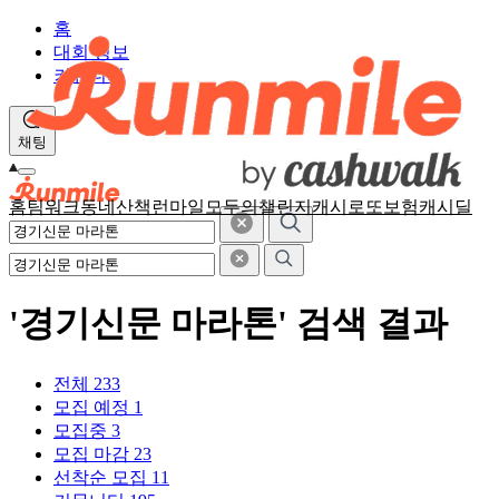
홈
대회 정보
커뮤니티
채팅
홈
팀워크
동네산책
런마일
모두의챌린지
캐시로또
보험
캐시딜
'경기신문 마라톤' 검색 결과
전체
233
모집 예정
1
모집중
3
모집 마감
23
선착순 모집
11