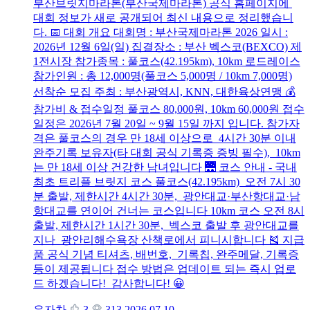
부산브릿지마라톤(부산국제마라톤) 공식 홈페이지에
대회 정보가 새로 공개되어 최신 내용으로 정리했습니
다. 📅 대회 개요 대회명 : 부산국제마라톤 2026 일시 :
2026년 12월 6일(일) 집결장소 : 부산 벡스코(BEXCO) 제
1전시장 참가종목 : 풀코스(42.195km), 10km 로드레이스
참가인원 : 총 12,000명(풀코스 5,000명 / 10km 7,000명)
선착순 모집 주최 : 부산광역시, KNN, 대한육상연맹 💰
참가비 & 접수일정 풀코스 80,000원, 10km 60,000원 접수
일정은 2026년 7월 20일 ~ 9월 15일 까지 입니다. 참가자
격은 풀코스의 경우 만 18세 이상으로 4시간 30분 이내
완주기록 보유자(타 대회 공식 기록증 증빙 필수), 10km
는 만 18세 이상 건강한 남녀입니다 🌉 코스 안내 - 국내
최초 트리플 브릿지 코스 풀코스(42.195km) 오전 7시 30
분 출발, 제한시간 4시간 30분, 광안대교·부산항대교·남
항대교를 연이어 건너는 코스입니다 10km 코스 오전 8시
출발, 제한시간 1시간 30분, 벡스코 출발 후 광안대교를
지나 광안리해수욕장 산책로에서 피니시합니다 🎽 지급
품 공식 기념 티셔츠, 배번호, 기록칩, 완주메달, 기록증
등이 제공됩니다 접수 방법은 업데이트 되는 즉시 업로
드 하겠습니다! 감사합니다! 😀
유자차
3
313
2026.07.10