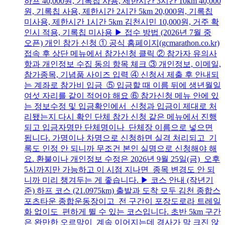
하프 40,000원, 기록칩 사용, 제한시간 3시간 10km 40,000
원, 기록칩 사용, 제한시간 2시간 5km 20,000원, 기록칩
미사용, 제한시간 1시간 5km 김천시민 10,000원, 거주 확
인시 적용, 기록칩 미사용 ▶ 접수 방법 (2026년 7월 중
오픈) 개인 참가 신청 ① 공식 홈페이지(gcmarathon.co.kr)
접속 후 상단 메뉴에서 참가신청 클릭 ② 참가자 유의사
항과 개인정보 수집 동의 항목 체크 ③ 개인정보, 이메일,
참가종목, 기념품 사이즈 입력 ④ 신청서 제출 후 안내되
는 계좌로 참가비 입금 ⑤ 입금할 때 이름 뒤에 생년월일
여섯 자리를 같이 적어야 해요 ⑥ 참가신청 메뉴 안에 있
는 정보수정 및 입금확인에서 신청과 입금이 제대로 처
리됐는지 다시 확인 단체 참가 신청 같은 메뉴에서 진행
되고 입금자명만 단체명이나 단체장 이름으로 넣으면
됩니다. 가명이나 차명으로 신청하면 실격 처리되고 기
록도 인정 안 되니까 무조건 본인 실명으로 신청해야 해
요. 환불이나 개인정보 수정은 2026년 9월 25일(금) 오후
5시까지만 가능하고 이 시점 지나면 종목 변경도 안 되
니까 미리 챙겨두는 게 좋습니다. ▶ 코스 안내 (작년기
준) 하프 코스 (21.0975km) 출발과 도착 모두 김천 종합스
포츠타운 종합운동장이고 전 구간이 포장도로라 트레일
화 없이도 편하게 뛸 수 있는 코스입니다. 초반 5km 구간
은 완만한 오르막이 계속 이어지는데 경사가 막 크진 않