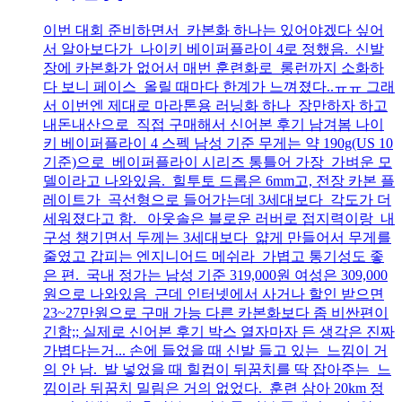
이번 대회 준비하면서 카본화 하나는 있어야겠다 싶어
서 알아보다가 나이키 베이퍼플라이 4로 정했음. 신발
장에 카본화가 없어서 매번 훈련화로 롱런까지 소화하
다 보니 페이스 올릴 때마다 한계가 느껴졌다..ㅠㅠ 그래
서 이번엔 제대로 마라톤용 러닝화 하나 장만하자 하고
내돈내산으로 직접 구매해서 신어본 후기 남겨봄 나이
키 베이퍼플라이 4 스펙 남성 기준 무게는 약 190g(US 10
기준)으로 베이퍼플라이 시리즈 통틀어 가장 가벼운 모
델이라고 나와있음. 힐투토 드롭은 6mm고, 전장 카본 플
레이트가 곡선형으로 들어가는데 3세대보다 각도가 더
세워졌다고 함. 아웃솔은 블로운 러버로 접지력이랑 내
구성 챙기면서 두께는 3세대보다 얇게 만들어서 무게를
줄였고 갑피는 엔지니어드 메쉬라 가볍고 통기성도 좋
은 편. 국내 정가는 남성 기준 319,000원 여성은 309,000
원으로 나와있음 근데 인터넷에서 사거나 할인 받으면
23~27만원으로 구매 가능 다른 카본화보다 좀 비싼편이
긴함;; 실제로 신어본 후기 박스 열자마자 든 생각은 진짜
가볍다는거... 손에 들었을 때 신발 들고 있는 느낌이 거
의 안 남. 발 넣었을 때 힐컵이 뒤꿈치를 딱 잡아주는 느
낌이라 뒤꿈치 밀림은 거의 없었다. 훈련 삼아 20km 정