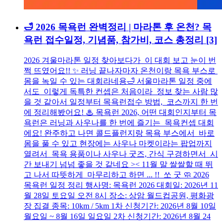
🛁 2026 목욕런 완벽정리 | 마라톤 후 온천? 목
욕런 접수일정, 기념품, 참가비, 코스 총정리
[3]
2026 겨울마라톤 일정 찾아보다가 이 대회 보고 눈이 번
쩍 뜨였어요!! ✨ 러닝 끝나자마자 온천이랑 목욕 부스로
몸을 녹일 수 있는 대회라네용🛁 서울마라톤 일정 중에
서도 이렇게 독특한 컨셉은 처음이라 정보 찾는 사람 많
을 것 같아서 일정부터 목욕런접수 방법, 코스까지 한 번
에 정리해봤어요! ♨ 목욕런 2026, 어떤 대회인지부터 목
욕런은 러닝과 사우나를 한 번에 즐기는 목욕컨셉 대회
에요! 완주하고 나면 콜드플런지랑 목욕 부스에서 바로
몸을 풀 수 있고 현장에는 사우나 마켓이라는 팝업까지
열려서 목욕 용품이나 사우나 굿즈, 간식 구경하면서 시
간 보내기 넘넘 좋을 것 같네요 >< 11월 말 쌀쌀할 때 뛰
고 나서 따뜻하게 마무리하고 하면 ... !! 쏘 굿 🧼 2026
목욕런 일정 정리 행사명: 목욕런 2026 대회일: 2026년 11
월 28일 토요일 오전 8시 장소: 상암 월드컵공원, 평화광
장 집결 종목: 10km / 5km 1차 신청기간: 2026년 8월 10일
월요일 ~ 8월 16일 일요일 2차 신청기간: 2026년 8월 24