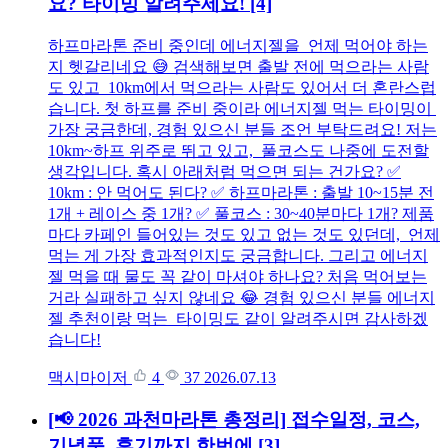
요? 타이밍 알려주세요!
[4]
하프마라톤 준비 중인데 에너지젤을 언제 먹어야 하는
지 헷갈리네요 😅 검색해보면 출발 전에 먹으라는 사람
도 있고 10km에서 먹으라는 사람도 있어서 더 혼란스럽
습니다. 첫 하프를 준비 중이라 에너지젤 먹는 타이밍이
가장 궁금한데, 경험 있으신 분들 조언 부탁드려요! 저는
10km~하프 위주로 뛰고 있고, 풀코스도 나중에 도전할
생각입니다. 혹시 아래처럼 먹으면 되는 건가요? ✅
10km : 안 먹어도 된다? ✅ 하프마라톤 : 출발 10~15분 전
1개 + 레이스 중 1개? ✅ 풀코스 : 30~40분마다 1개? 제품
마다 카페인 들어있는 것도 있고 없는 것도 있던데, 언제
먹는 게 가장 효과적인지도 궁금합니다. 그리고 에너지
젤 먹을 때 물도 꼭 같이 마셔야 하나요? 처음 먹어보는
거라 실패하고 싶지 않네요 😂 경험 있으신 분들 에너지
젤 추천이랑 먹는 타이밍도 같이 알려주시면 감사하겠
습니다!
맥시마이저
4
37
2026.07.13
[📢 2026 과천마라톤 총정리] 접수일정, 코스,
기념품, 후기까지 한번에
[3]