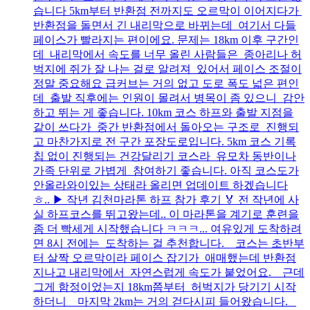
습니다 5km부터 반환점 전까지도 오르막이 이어지다가
반환점을 돌면서 긴 내리막으로 바뀌는데 여기서 다들
페이스가 빨라지는 편이에요. 문제는 18km 이후 구간인
데 내리막에서 속도를 너무 올린 사람들은 종아리나 허
벅지에 쥐가 잘 나는 걸로 알려져 있어서 페이스 조절이
정말 중요해요 급커브는 거의 없고 도로 폭도 넓은 편인
데 출발 직후에는 인원이 몰려서 병목이 좀 있으니 감안
하고 뛰는 게 좋습니다. 10km 코스 하프와 출발 지점을
같이 쓰다가 중간 반환점에서 돌아오는 구조로 진행되
고 마찬가지로 전 구간 포장도로입니다. 5km 코스 기록
칩 없이 진행되는 건강달리기 코스라 유모차 동반이나
가족 단위로 가볍게 참여하기 좋습니다. 아직 코스도가
안올라와이있는 상태라 올리면 업데이트 하겠습니다
ㅎ.. ▶ 작년 김천마라톤 하프 참가 후기 🏅 전 작년에 사
실 하프코스를 뛰고왔는데.. 이 마라톤을 계기로 훈련을
좀 더 빡세게 시작했습니다 ㅋㅋㅋ... 여유있게 도착하려
면 8시 전에는 도착하는 걸 추천합니다. 코스는 초반부
터 살짝 오르막이라 페이스 잡기가 애매했는데 반환점
지나고 내리막에서 자연스럽게 속도가 붙었어요. 근데
그게 함정이었는지 18km쯤부터 허벅지가 당기기 시작
하더니 마지막 2km는 거의 걷다시피 들어왔습니다.