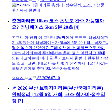
춘천마라톤 10km 코스 초보도 완주 가능할까
요? 러닝페이스 5km 5분 20초
[4]
ㅈㄱㄴ 아 진짜 이 고민만 3달째에요 ㅋㅋㅋ 러닝시작한
지 4달됐는데 러닝페이스가 5km에 5분 20초라... 남자고..
평소 헬스만 했었어요 근데 이번에 첫 마라톤으로 춘마
10km 나가려는데 주변에서는 춘마 코스 어렵다고 절대
안된다고하는데 여러 글 후기보니까 한번에 완주한 사람
도 있고.. 고민되네요 다들 어떻게 생각하시나요? 저같은
초보런린이도 춘마 10k 완주가능할까요
ㅇㅁㅅ
4
82
2026.07.10
📌 2026 부산 브릿지마라톤(부산국제마라톤)
완벽정리 | 12월 6일 개최, 코스·참가비·접수일
정
[3]