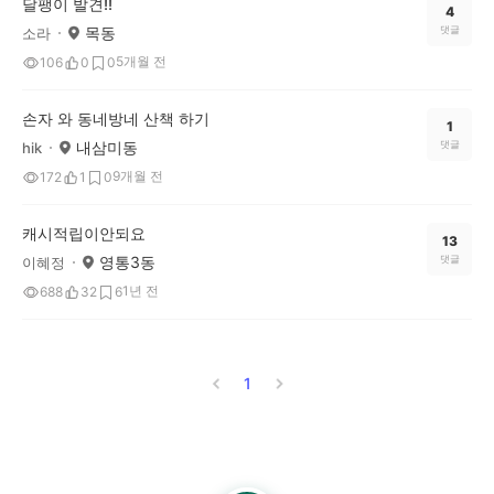
달팽이 발견!!
4
목동
댓글
소라
5개월 전
106
0
0
손자 와 동네방네 산책 하기
1
내삼미동
댓글
hik
9개월 전
172
1
0
캐시적립이안되요
13
영통3동
댓글
이혜정
1년 전
688
32
6
1