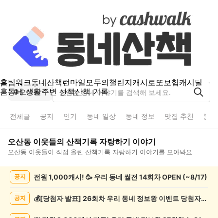
홈
팀워크
동네산책
런마일
모두의챌린지
캐시로또
보험
캐시딜
홈
동네 생활
주변 산책
산책 기록
오산동
전체글
공지
인기
동네 일상
동네 정보
맛집 추천
분실
오산동
이웃들의
산책기록 자랑하기
이야기
오산동
이웃들이 직접 올린
산책기록 자랑하기
이야기를 모아봐요
오
전원 1,000캐시! 🥳 우리 동네 썰전 14회차 OPEN (~8/17)
공지
산
동
산
💰[당첨자 발표] 26회차 우리 동네 정보왕 이벤트 당첨자를 발표합니다!
공지
책
기