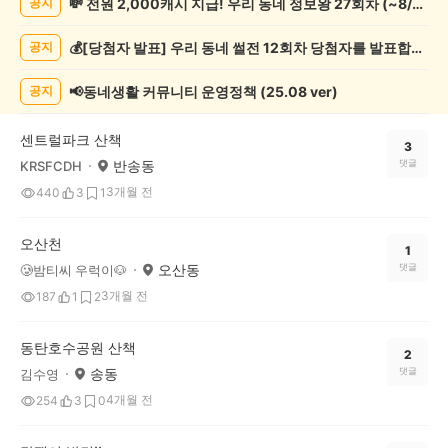
💸 전원 2,000캐시 지급! 우리 동네 정보왕 27회차 (~8/10)
공지
록
자
💰[당첨자 발표] 우리 동네 썰전 12회차 당첨자를 발표합니다!
공지
랑
하
기
📢동네생활 커뮤니티 운영정책 (25.08 ver)
공지
게
시
센트럴파크 산책
글
3
반송동
댓글
KRSFCDH
목
록
3개월 전
440
3
1
오산천
1
오산동
댓글
🥲밤티씨 우럭이🐶
3개월 전
187
1
2
동탄호수공원 산책
2
송동
댓글
김수영
4개월 전
254
3
0