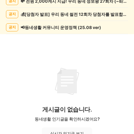
💸 전원 2,000캐시 지급! 우리 동네 정보왕 27회차 (~8/10)
공지
락
게
💰[당첨자 발표] 우리 동네 썰전 12회차 당첨자를 발표합니다!
공지
시
글
목
📢동네생활 커뮤니티 운영정책 (25.08 ver)
공지
록
게시글이 없습니다.
동네생활 인기글을 확인하시겠어요?
실시간 인기글 보기