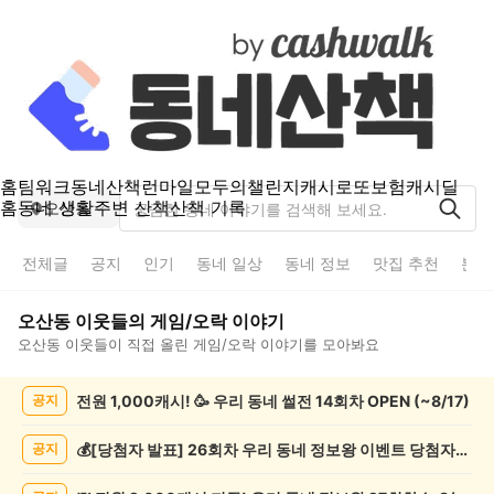
홈
팀워크
동네산책
런마일
모두의챌린지
캐시로또
보험
캐시딜
홈
동네 생활
주변 산책
산책 기록
오산동
전체글
공지
인기
동네 일상
동네 정보
맛집 추천
분실
오산동
이웃들의
게임/오락
이야기
오산동
이웃들이 직접 올린
게임/오락
이야기를 모아봐요
오
전원 1,000캐시! 🥳 우리 동네 썰전 14회차 OPEN (~8/17)
공지
산
동
게
💰[당첨자 발표] 26회차 우리 동네 정보왕 이벤트 당첨자를 발표합니다!
공지
임/
오