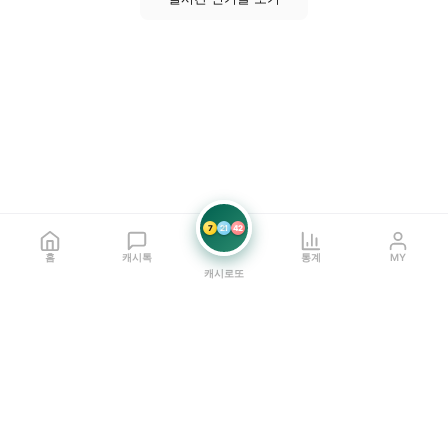
7
21
42
홈
캐시톡
통계
MY
캐시로또