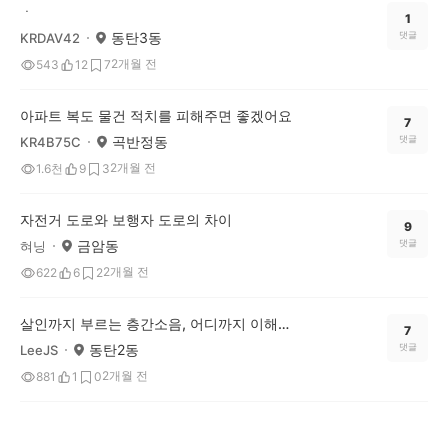
ㆍ
1
동탄3동
댓글
KRDAV42
2개월 전
543
12
7
아파트 복도 물건 적치를 피해주면 좋겠어요
7
곡반정동
댓글
KR4B75C
2개월 전
1.6천
9
3
자전거 도로와 보행자 도로의 차이
9
금암동
댓글
혀닝
2개월 전
622
6
2
살인까지 부르는 층간소음, 어디까지 이해하고 어떻게 대처해야 할까요?
7
동탄2동
댓글
LeeJS
2개월 전
881
1
0