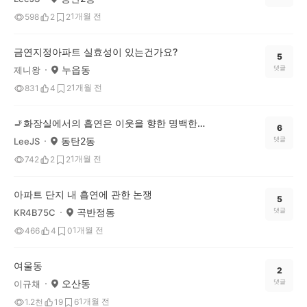
1개월 전
598
2
2
금연지정아파트 실효성이 있는건가요?
5
누읍동
댓글
제니왕
1개월 전
831
4
2
🚬화장실에서의 흡연은 이웃을 향한 명백한 폭력
6
동탄2동
댓글
LeeJS
1개월 전
742
2
2
아파트 단지 내 흡연에 관한 논쟁
5
곡반정동
댓글
KR4B75C
1개월 전
466
4
0
여울동
2
오산동
댓글
이규채
1개월 전
1.2천
19
6