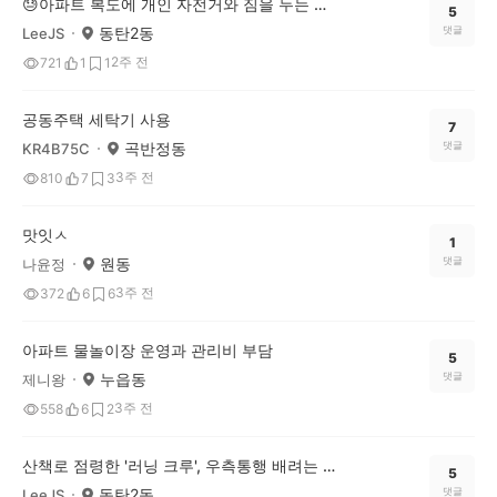
😓아파트 복도에 개인 자전거와 짐을 두는 것, 이웃을 향한 민폐일까요?
5
동탄2동
댓글
LeeJS
2주 전
721
1
1
공동주택 세탁기 사용
7
곡반정동
댓글
KR4B75C
3주 전
810
7
3
맛잇ㅅ
1
원동
댓글
나윤정
3주 전
372
6
6
아파트 물놀이장 운영과 관리비 부담
5
누읍동
댓글
제니왕
3주 전
558
6
2
산책로 점령한 '러닝 크루', 우측통행 배려는 선택이 아닌 필수 아닐까요?
5
동탄2동
댓글
LeeJS