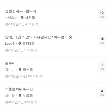
공원소개~~~합니다.
10
서천동
댓글
✨️새숨✨️
1개월 전
1.1천
7
4
담배, 과연 개인의 자유일까요? 아니면 이웃에 대한 폭력일까요?
15
동탄2동
댓글
LeeJS
2개월 전
797
7
1
분수대
1
곡선동
댓글
김수니
2개월 전
1.9천
49
19
개똥좀치워주세요
2
누읍동
댓글
제니왕
2개월 전
867
7
3