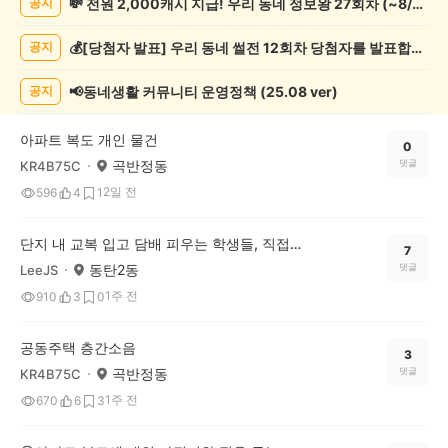
💸 전원 2,000캐시 지급! 우리 동네 정보왕 27회차 (~8/10)
공지
상
게
💰[당첨자 발표] 우리 동네 썰전 12회차 당첨자를 발표합니다!
공지
시
글
목
📢동네생활 커뮤니티 운영정책 (25.08 ver)
공지
록
아파트 복도 개인 물건
0
곡반정동
댓글
KR4B75C
2일 전
596
4
1
단지 내 교복 입고 담배 피우는 학생들, 직접 훈계한다 vs 조용히 신고만 한다
7
동탄2동
댓글
LeeJS
1주 전
910
3
0
공동주택 층간소음
3
곡반정동
댓글
KR4B75C
1주 전
670
6
3