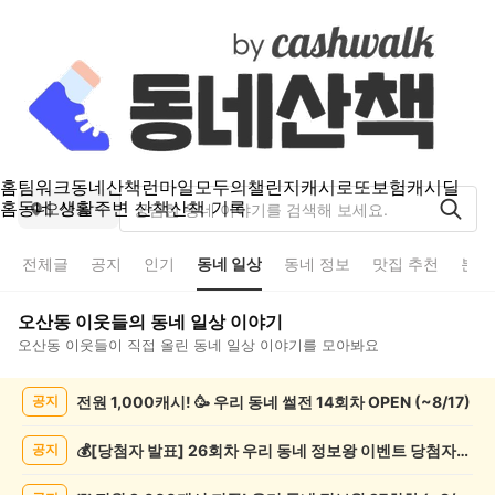
홈
팀워크
동네산책
런마일
모두의챌린지
캐시로또
보험
캐시딜
홈
동네 생활
주변 산책
산책 기록
오산동
전체글
공지
인기
동네 일상
동네 정보
맛집 추천
분실
오산동
이웃들의
동네 일상
이야기
오산동
이웃들이 직접 올린
동네 일상
이야기를 모아봐요
오
전원 1,000캐시! 🥳 우리 동네 썰전 14회차 OPEN (~8/17)
공지
산
동
동
💰[당첨자 발표] 26회차 우리 동네 정보왕 이벤트 당첨자를 발표합니다!
공지
네
일