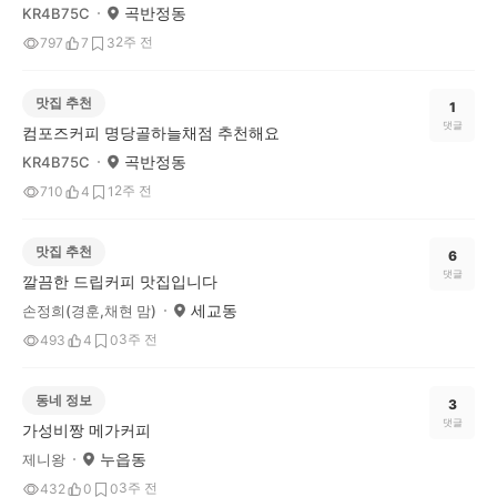
곡반정동
KR4B75C
2주 전
797
7
3
맛집 추천
1
댓글
컴포즈커피 명당골하늘채점 추천해요
곡반정동
KR4B75C
2주 전
710
4
1
맛집 추천
6
댓글
깔끔한 드립커피 맛집입니다
세교동
손정희(경훈,채현 맘)
3주 전
493
4
0
동네 정보
3
댓글
가성비짱 메가커피
누읍동
제니왕
3주 전
432
0
0