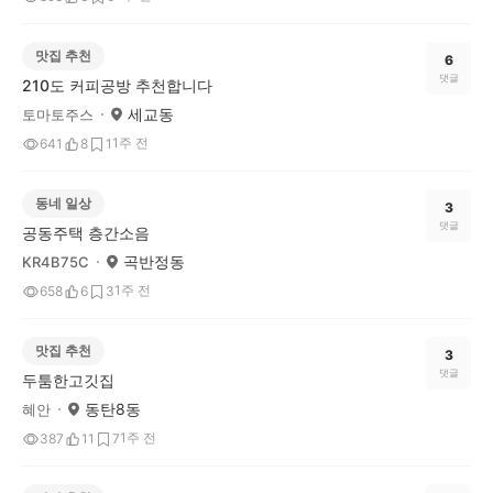
맛집 추천
6
댓글
210도 커피공방 추천합니다
세교동
토마토주스
1주 전
641
8
1
동네 일상
3
댓글
공동주택 층간소음
곡반정동
KR4B75C
1주 전
658
6
3
맛집 추천
3
댓글
두툼한고깃집
동탄8동
혜안
1주 전
387
11
7