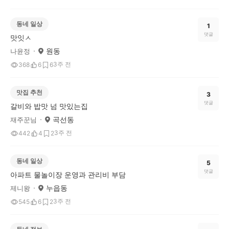
동네 일상
1
댓글
맛잇ㅅ
원동
나윤정
3주 전
368
6
6
맛집 추천
3
댓글
갈비와 밥맛 넘 맛있는집
곡선동
재주꾼님
3주 전
442
4
2
동네 일상
5
댓글
아파트 물놀이장 운영과 관리비 부담
누읍동
제니왕
3주 전
545
6
2