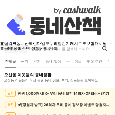
홈
팀워크
동네산책
런마일
모두의챌린지
캐시로또
보험
캐시딜
홈
동네 생활
주변 산책
산책 기록
오산동
전체글
공지
인기
동네 일상
동네 정보
맛집 추천
분실
오산동
이웃들의 동네생활
오산동
이웃들이 직접 올린 동네 정보, 후기, 질문들을 모아봐요
오
전원 1,000캐시! 🥳 우리 동네 썰전 14회차 OPEN (~8/17)
공지
산
동
전
💰[당첨자 발표] 26회차 우리 동네 정보왕 이벤트 당첨자를 발표합니다!
공지
체
글