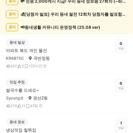
💸 전원 2,000캐시 지급! 우리 동네 정보왕 27회차 (~8/10)
공지
게
시
💰[당첨자 발표] 우리 동네 썰전 12회차 당첨자를 발표합니다!
공지
글
목
록
📢동네생활 커뮤니티 운영정책 (25.08 ver)
공지
동네 일상
0
댓글
아파트 복도 개인 물건
곡반정동
KR4B75C
23시간 전
557
3
1
맛집 추천
0
댓글
쌀국수를 드세요~
권선2동
2young호
2일 전
276
11
4
동네 정보
1
댓글
냉삼맛집 철뚝집