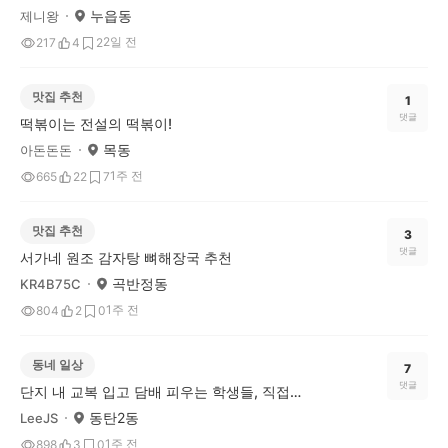
누읍동
제니왕
2일 전
217
4
2
맛집 추천
1
댓글
떡볶이는 전설의 떡볶이!
목동
아돈돈돈
1주 전
665
22
7
맛집 추천
3
댓글
서가네 원조 감자탕 뼈해장국 추천
곡반정동
KR4B75C
1주 전
804
2
0
동네 일상
7
댓글
단지 내 교복 입고 담배 피우는 학생들, 직접 훈계한다 vs 조용히 신고만 한다
동탄2동
LeeJS
1주 전
898
3
0