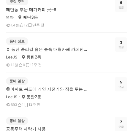
맛집 추천
6
댓글
매탄동 후문 메가커피 굿~!!
매탄3동
영아
1주 전
1.4천
12
9
동네 정보
3
댓글
🥤 동탄 중리길 숨은 숲속 대형카페 카페인중리
동탄2동
LeeJS
1주 전
1.1천
0
1
동네 일상
5
댓글
😓아파트 복도에 개인 자전거와 짐을 두는 것, 이웃을 향한 민폐일까요?
동탄2동
LeeJS
2주 전
693
1
1
동네 일상
7
댓글
공동주택 세탁기 사용