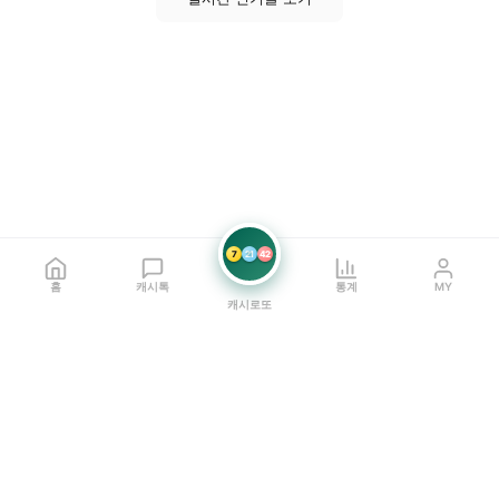
7
21
42
홈
캐시톡
통계
MY
캐시로또