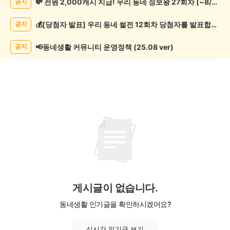
💸 전원 2,000캐시 지급! 우리 동네 정보왕 27회차 (~8/10)
공지
기
게
💰[당첨자 발표] 우리 동네 썰전 12회차 당첨자를 발표합니다!
공지
시
글
목
📢동네생활 커뮤니티 운영정책 (25.08 ver)
공지
록
게시글이 없습니다.
동네생활 인기글을 확인하시겠어요?
실시간 인기글 보기