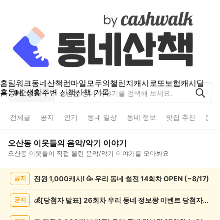
홈
팀워크
동네산책
런마일
모두의챌린지
캐시로또
보험
캐시딜
홈
동네 생활
주변 산책
산책 기록
오산동
전체글
공지
인기
동네 일상
동네 정보
맛집 추천
분실
오산동
이웃들의
음악/악기
이야기
오산동
이웃들이 직접 올린
음악/악기
이야기를 모아봐요
오
전원 1,000캐시! 🥳 우리 동네 썰전 14회차 OPEN (~8/17)
공지
산
동
음
💰[당첨자 발표] 26회차 우리 동네 정보왕 이벤트 당첨자를 발표합니다!
공지
악/
악